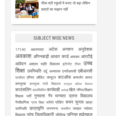
पीएम श्री स्कूलों में बजट तो बढ़ा लेकिन
छात्रों का रूझान नहीं
SUBJECT WISE NEWS
अटेवा
अनशन
अनुदेशक
17140
अक्षयपात्र
अवकाश
आँगनबाड़ी
आधार कार्ड
आरटीई
आयकर
उच्च
आवेदन
आश्रम पद्दति विद्यालय
इंटीनरेंट टीचर
शिक्षा
उपस्थिति
एबीआरसी
उर्दू अध्यापक
एनपीआरसी
कटऑफ
एरियर
ऑडिट
कंप्यूटर
कन्वर्जन कास्ट
एमडीएम
कस्तूरबा
कस्तूरबा गांधी विद्यालय
कस्तूरबा बालिका विद्यालय
काउंसलिंग
कार्यवाही
खेल
गणित/विज्ञान
काउंसिलिंग
कार्रवाई
गुणवत्ता
गैर मान्यता प्राप्त विद्यालय
शिक्षक भर्ती
चयन
चुनाव
गैरशैक्षणिक
ग्रेडिंग
छात्र
ग्राम शिक्षा समिति
छात्रवृत्ति
उपस्थिति
जनगणना
जवाहर नवोदय
जन्मदिन
जांच
जिलाधिकारी
जूनियर हाईस्कूल
विद्यालय
जीपीएफ