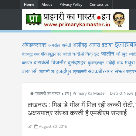
Home
About
Privacy Policy
Contact us
इलाहाबा
अंबेडकरनगर
अलीगढ़
आगरा
इटावा
अमरोहा
अमेठी
जालौन
गौतमबुद्धनगर
चन्दौली
चित्रकूट
जौनपुर
गौतमबुद्ध नगर
चंदौली
ज्योत
बाराबंकी
बिजनौर
बुलंदशहर
मथुरा
बागपत
बुलन्दशहर
भदोही
मऊ
वाराणसी
शाहजहाँपुर
संतकबीरनगर
संभल
शामली
श्रावस्ती
सहारन
प्राइमरी का मास्टर ● इन | Primary Ka Master | District News
लखनऊ : मिड-डे-मील में मिल रही कच्ची रोटी, न
अक्षयपात्र संस्था करती है एमडीएम सप्लाई
August 30, 2016