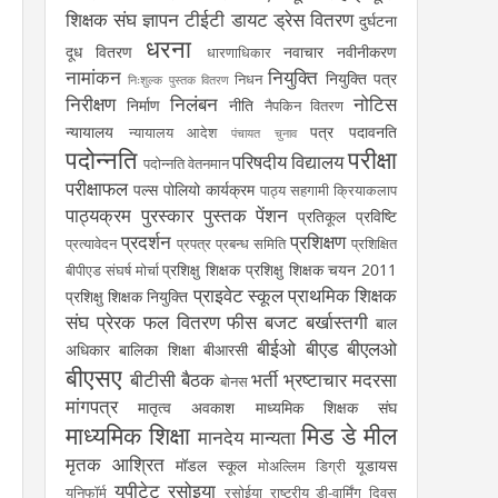
शिक्षक संघ
ज्ञापन
टीईटी
डायट
ड्रेस वितरण
दुर्घटना
धरना
दूध वितरण
नवाचार
नवीनीकरण
धारणाधिकार
नामांकन
नियुक्ति
नियुक्ति पत्र
निधन
निःशुल्क पुस्तक वितरण
निरीक्षण
निलंबन
नोटिस
निर्माण
नीति
नैपकिन वितरण
न्यायालय
पत्र
पदावनति
न्यायालय आदेश
पंचायत चुनाव
पदोन्नति
परीक्षा
परिषदीय विद्यालय
पदोन्नति वेतनमान
परीक्षाफल
पल्स पोलियो कार्यक्रम
पाठ्य सहगामी क्रियाकलाप
पाठ्यक्रम
पुरस्कार
पुस्तक
पेंशन
प्रतिकूल प्रविष्टि
प्रदर्शन
प्रशिक्षण
प्रत्यावेदन
प्रपत्र
प्रबन्ध समिति
प्रशिक्षित
प्रशिक्षु शिक्षक
प्रशिक्षु शिक्षक चयन 2011
बीपीएड संघर्ष मोर्चा
प्राइवेट स्कूल
प्राथमिक शिक्षक
प्रशिक्षु शिक्षक नियुक्ति
संघ
प्रेरक
फल वितरण
फीस
बजट
बर्खास्तगी
बाल
बीईओ
बीएड
बीएलओ
अधिकार
बालिका शिक्षा
बीआरसी
बीएसए
बीटीसी
बैठक
भर्ती
भ्रष्टाचार
मदरसा
बोनस
मांगपत्र
मातृत्व अवकाश
माध्यमिक शिक्षक संघ
माध्यमिक शिक्षा
मिड डे मील
मानदेय
मान्यता
मृतक आश्रित
मॉडल स्कूल
यूडायस
मोअल्लिम डिग्री
यूपीटेट
रसोइया
यूनिफॉर्म
रसोईया
राष्ट्रीय डी-वार्मिंग दिवस