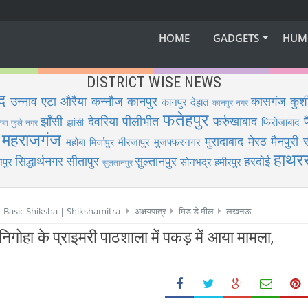
HOME
GADGETS
HUM
DISTRICT WISE NEWS
द
उन्नाव
एटा
औरैया
कन्नौज
कानपुर
कासगंज
कुश
कानपुर देहात
कानपुर नगर
फतेहपुर
झाँसी
देवरिया
पीलीभीत
फर्रुखाबाद
फिरोजाबाद
झांसी
िबा फुले नगर
महराजगंज
मुरादाबाद
मेरठ
मैनपुरी
र
महोबा
मीरजापुर
मुजफ्फरनगर
मिर्जापुर
हाथर
सिद्धार्थनगर
सीतापुर
सुल्तानपुर
हरदोई
पुर
सोनभद्र
हमीरपुर
सुलतानपुर
 | Basic Shiksha | Shikshamitra
अक्षयपात्र
मिड डे मील
लखनऊ
िगोहा के प्राइमरी पाठशाला में पकड़ में आया मामला,