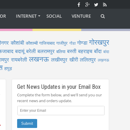
OR
INTERNET
SOCIAL
VENTURE
गोरखपुर
ीनगर
कौशांबी
गोण्डा
कौशाम्बी
गाजियाबाद
गाजीपुर
गोंडा
फैजाबाद
बदायूं
बरेली
बलरामपुर
बस्ती
बहराइच
बाँदा
बलिया
बांदा
लखनऊ
ामपुर
रायबरेली
लखीमपुर खीरी
ललितपुर
लख़नऊ
स
हापुड़
Get News Updates in your Email Box
Complete the form below, and we'll send you our
recent news and orders update.