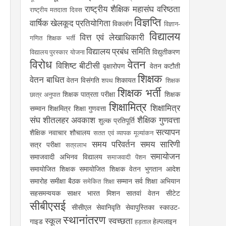
राष्ट्रीय शैक्षिक महासंघ
वरिष्ठता
राष्ट्रीय मतदाता दिवस
विज्ञप्ति
वार्षिक खेलकूद प्रतियोगिता
विकलांग
विज्ञान-
विद्यालय
वित्त एवं लेखाधिकारी
गणित शिक्षक भर्ती
विद्यालय प्रबंध समिति
विद्युतीकरण
विद्यालय पुरस्कार योजना
विरोध
वेतन
विशिष्ट बीटीसी
वृक्षारोपण
वेतन कटौती
शिक्षक
वेतन बाधित
वेतन विसंगति
शिकायत
शपथ
शिक्षक
शिक्षक भर्ती
शिक्षक पात्रता परीक्षा
शिक्षक
छात्र अनुपात
शिक्षामित्र
शिक्षामित्र
सम्मान
शिक्षमित्र
शिक्षा गुणवत्ता
संघ
शीतलहर अवकाश
शैक्षिक गुणवत्ता
शुल्क प्रतिपूर्ति
सत्यापन
शैक्षिक नवाचार
शौचालय
सतत एवं व्यापक मूल्यांकन
समय परिवर्तन
समय सारिणी
सत्र परीक्षा
सत्रलाभ
समायोजन
समाजवादी अभिनव विद्यालय
समाजवादी पेंशन
समायोजित शिक्षक
समायोजित शिक्षक वेतन भुगतान आदेश
समारोह
समीक्षा बैठक
सम्मान
सर्व शिक्षा अभियान
समेकित शिक्षा
सहसमन्वयक
साक्षर भारत मिशन
सातवां वेतन
सीटेट
सीबीएसई
सीसीएल
सेवानिवृति
सेवापुस्तिका
स्काउट-
स्थानांतरण
स्कूल
स्वच्छता
गाइड
हेल्पलाइन
हड़ताल