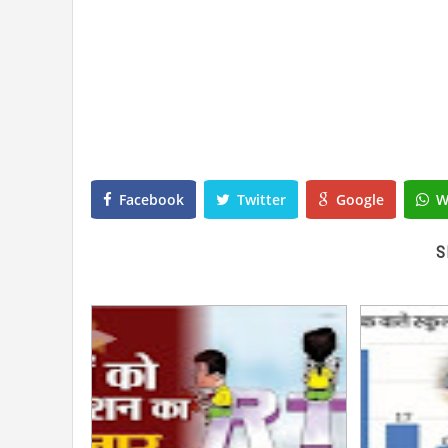
Facebook
Twitter
Google
W
S