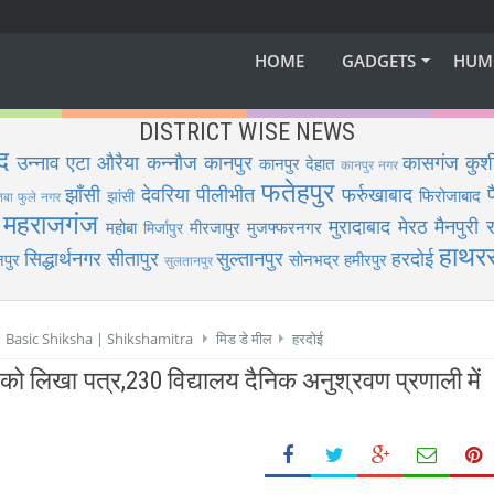
HOME
GADGETS
HUM
DISTRICT WISE NEWS
द
उन्नाव
एटा
औरैया
कन्नौज
कानपुर
कासगंज
कुश
कानपुर देहात
कानपुर नगर
फतेहपुर
झाँसी
देवरिया
पीलीभीत
फर्रुखाबाद
फिरोजाबाद
झांसी
िबा फुले नगर
महराजगंज
मुरादाबाद
मेरठ
मैनपुरी
र
महोबा
मीरजापुर
मुजफ्फरनगर
मिर्जापुर
हाथर
सिद्धार्थनगर
सीतापुर
सुल्तानपुर
हरदोई
पुर
सोनभद्र
हमीरपुर
सुलतानपुर
 | Basic Shiksha | Shikshamitra
मिड डे मील
हरदोई
को लिखा पत्र,230 विद्यालय दैनिक अनुश्रवण प्रणाली में