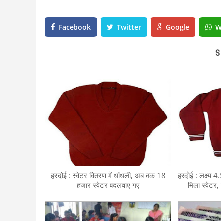
Facebook
Twitter
Google
W
S
हरदोई : स्वेटर वितरण में धांधली, अब तक 18
हरदोई : लक्ष्य 
हजार स्वेटर बदलवाए गए
मिला स्वेटर,