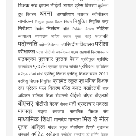
शिक्षक संघ
ज्ञापन
टीईटी
डायट
ड्रेस वितरण
दुर्घटना
धरना
दूध वितरण
नवाचार
नवीनीकरण
धारणाधिकार
नामांकन
नियुक्ति
नियुक्ति पत्र
निधन
निःशुल्क पुस्तक वितरण
निरीक्षण
निलंबन
नोटिस
निर्माण
नीति
नैपकिन वितरण
न्यायालय
पत्र
पदावनति
न्यायालय आदेश
पंचायत चुनाव
पदोन्नति
परीक्षा
परिषदीय विद्यालय
पदोन्नति वेतनमान
परीक्षाफल
पल्स पोलियो कार्यक्रम
पाठ्य सहगामी क्रियाकलाप
पाठ्यक्रम
पुरस्कार
पुस्तक
पेंशन
प्रतिकूल प्रविष्टि
प्रदर्शन
प्रशिक्षण
प्रत्यावेदन
प्रपत्र
प्रबन्ध समिति
प्रशिक्षित
प्रशिक्षु शिक्षक
प्रशिक्षु शिक्षक चयन 2011
बीपीएड संघर्ष मोर्चा
प्राइवेट स्कूल
प्राथमिक शिक्षक
प्रशिक्षु शिक्षक नियुक्ति
संघ
प्रेरक
फल वितरण
फीस
बजट
बर्खास्तगी
बाल
बीईओ
बीएड
बीएलओ
अधिकार
बालिका शिक्षा
बीआरसी
बीएसए
बीटीसी
बैठक
भर्ती
भ्रष्टाचार
मदरसा
बोनस
मांगपत्र
मातृत्व अवकाश
माध्यमिक शिक्षक संघ
माध्यमिक शिक्षा
मिड डे मील
मानदेय
मान्यता
मृतक आश्रित
मॉडल स्कूल
यूडायस
मोअल्लिम डिग्री
यूपीटेट
रसोइया
यूनिफॉर्म
रसोईया
राष्ट्रीय डी-वार्मिंग दिवस