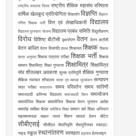
राष्ट्रीय शैक्षिक महासंघ
वरिष्ठता
राष्ट्रीय मतदाता दिवस
विज्ञप्ति
वार्षिक खेलकूद प्रतियोगिता
विकलांग
विज्ञान-
विद्यालय
वित्त एवं लेखाधिकारी
गणित शिक्षक भर्ती
विद्यालय प्रबंध समिति
विद्युतीकरण
विद्यालय पुरस्कार योजना
विरोध
वेतन
विशिष्ट बीटीसी
वृक्षारोपण
वेतन कटौती
शिक्षक
वेतन बाधित
वेतन विसंगति
शिकायत
शपथ
शिक्षक
शिक्षक भर्ती
शिक्षक पात्रता परीक्षा
शिक्षक
छात्र अनुपात
शिक्षामित्र
शिक्षामित्र
सम्मान
शिक्षमित्र
शिक्षा गुणवत्ता
संघ
शीतलहर अवकाश
शैक्षिक गुणवत्ता
शुल्क प्रतिपूर्ति
सत्यापन
शैक्षिक नवाचार
शौचालय
सतत एवं व्यापक मूल्यांकन
समय परिवर्तन
समय सारिणी
सत्र परीक्षा
सत्रलाभ
समायोजन
समाजवादी अभिनव विद्यालय
समाजवादी पेंशन
समायोजित शिक्षक
समायोजित शिक्षक वेतन भुगतान आदेश
समारोह
समीक्षा बैठक
सम्मान
सर्व शिक्षा अभियान
समेकित शिक्षा
सहसमन्वयक
साक्षर भारत मिशन
सातवां वेतन
सीटेट
सीबीएसई
सीसीएल
सेवानिवृति
सेवापुस्तिका
स्काउट-
स्थानांतरण
स्कूल
स्वच्छता
गाइड
हेल्पलाइन
हड़ताल