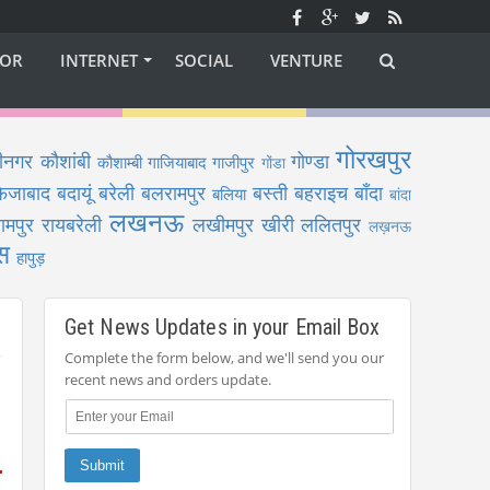
OR
INTERNET
SOCIAL
VENTURE
गोरखपुर
ीनगर
कौशांबी
गोण्डा
कौशाम्बी
गाजियाबाद
गाजीपुर
गोंडा
फैजाबाद
बदायूं
बरेली
बलरामपुर
बस्ती
बहराइच
बाँदा
बलिया
बांदा
लखनऊ
ामपुर
रायबरेली
लखीमपुर खीरी
ललितपुर
लख़नऊ
स
हापुड़
Get News Updates in your Email Box
Complete the form below, and we'll send you our
recent news and orders update.