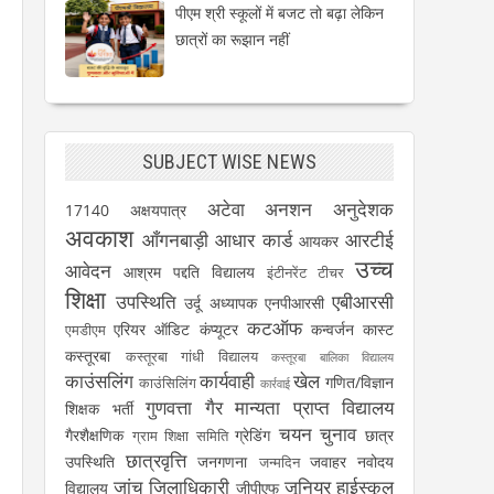
पीएम श्री स्कूलों में बजट तो बढ़ा लेकिन
छात्रों का रूझान नहीं
SUBJECT WISE NEWS
अटेवा
अनशन
अनुदेशक
17140
अक्षयपात्र
अवकाश
आँगनबाड़ी
आधार कार्ड
आरटीई
आयकर
उच्च
आवेदन
आश्रम पद्दति विद्यालय
इंटीनरेंट टीचर
शिक्षा
उपस्थिति
एबीआरसी
उर्दू अध्यापक
एनपीआरसी
कटऑफ
एरियर
ऑडिट
कंप्यूटर
कन्वर्जन कास्ट
एमडीएम
कस्तूरबा
कस्तूरबा गांधी विद्यालय
कस्तूरबा बालिका विद्यालय
काउंसलिंग
कार्यवाही
खेल
गणित/विज्ञान
काउंसिलिंग
कार्रवाई
गुणवत्ता
गैर मान्यता प्राप्त विद्यालय
शिक्षक भर्ती
चयन
चुनाव
गैरशैक्षणिक
ग्रेडिंग
छात्र
ग्राम शिक्षा समिति
छात्रवृत्ति
उपस्थिति
जनगणना
जवाहर नवोदय
जन्मदिन
जांच
जिलाधिकारी
जूनियर हाईस्कूल
विद्यालय
जीपीएफ