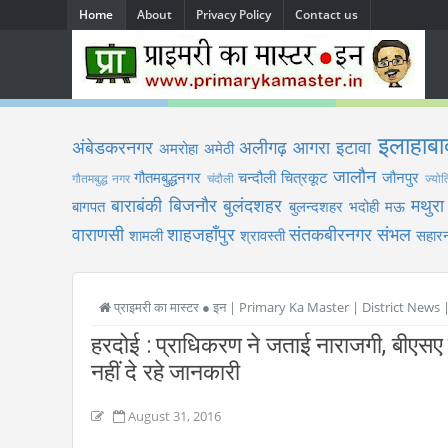
Home
About
Privacy Policy
Contact us
इलाहाबा
अंबेडकरनगर
अलीगढ़
आगरा
इटावा
अमरोहा
अमेठी
जालौन
गौतमबुद्धनगर
चन्दौली
चित्रकूट
जौनपुर
गौतमबुद्ध नगर
चंदौली
ज्योत
बाराबंकी
बिजनौर
बुलंदशहर
मथुरा
बागपत
बुलन्दशहर
भदोही
मऊ
वाराणसी
शाहजहाँपुर
संतकबीरनगर
संभल
शामली
श्रावस्ती
सहारन
प्राइमरी का मास्टर ● इन | Primary Ka Master | District News
हरदोई : प्राधिकरण ने जताई नाराजगी, बीएसए 
नहीं दे रहे जानकारी
August 31, 2016