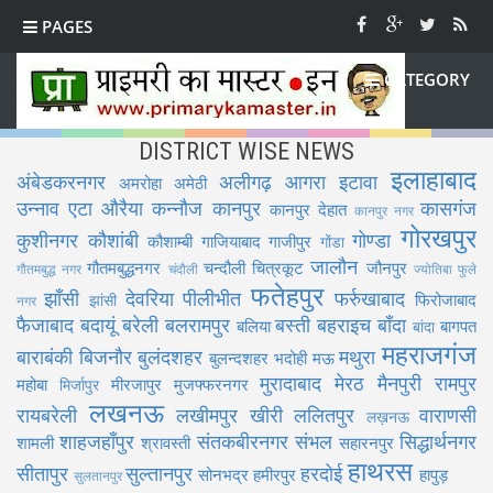
PAGES
CATEGORY
DISTRICT WISE NEWS
इलाहाबाद
अंबेडकरनगर
अलीगढ़
आगरा
इटावा
अमरोहा
अमेठी
उन्नाव
एटा
औरैया
कन्नौज
कानपुर
कासगंज
कानपुर देहात
कानपुर नगर
गोरखपुर
कुशीनगर
कौशांबी
गोण्डा
कौशाम्बी
गाजियाबाद
गाजीपुर
गोंडा
जालौन
गौतमबुद्धनगर
चन्दौली
चित्रकूट
जौनपुर
गौतमबुद्ध नगर
चंदौली
ज्योतिबा फुले
फतेहपुर
झाँसी
देवरिया
पीलीभीत
फर्रुखाबाद
फिरोजाबाद
झांसी
नगर
फैजाबाद
बदायूं
बरेली
बलरामपुर
बस्ती
बहराइच
बाँदा
बलिया
बागपत
बांदा
महराजगंज
बाराबंकी
बिजनौर
बुलंदशहर
मथुरा
बुलन्दशहर
भदोही
मऊ
मुरादाबाद
मेरठ
मैनपुरी
रामपुर
महोबा
मीरजापुर
मुजफ्फरनगर
मिर्जापुर
लखनऊ
रायबरेली
लखीमपुर खीरी
ललितपुर
वाराणसी
लख़नऊ
शाहजहाँपुर
संतकबीरनगर
संभल
सिद्धार्थनगर
शामली
श्रावस्ती
सहारनपुर
हाथरस
सीतापुर
सुल्तानपुर
हरदोई
सोनभद्र
हमीरपुर
हापुड़
सुलतानपुर