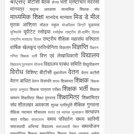
बीएसए
बीटीसी
बैठक
भर्ती
भ्रष्टाचार
मदरसा
बोनस
मांगपत्र
मातृत्व अवकाश
माध्यमिक शिक्षक संघ
माध्यमिक शिक्षा
मिड डे मील
मानदेय
मान्यता
मृतक आश्रित
मॉडल स्कूल
यूडायस
मोअल्लिम डिग्री
यूपीटेट
रसोइया
यूनिफॉर्म
रसोईया
राष्ट्रीय डी-वार्मिंग दिवस
राष्ट्रीय शैक्षिक महासंघ
वरिष्ठता
राष्ट्रीय मतदाता दिवस
विज्ञप्ति
वार्षिक खेलकूद प्रतियोगिता
विकलांग
विज्ञान-
विद्यालय
वित्त एवं लेखाधिकारी
गणित शिक्षक भर्ती
विद्यालय प्रबंध समिति
विद्युतीकरण
विद्यालय पुरस्कार योजना
विरोध
वेतन
विशिष्ट बीटीसी
वृक्षारोपण
वेतन कटौती
शिक्षक
वेतन बाधित
वेतन विसंगति
शिकायत
शपथ
शिक्षक
शिक्षक भर्ती
शिक्षक पात्रता परीक्षा
शिक्षक
छात्र अनुपात
शिक्षामित्र
शिक्षामित्र
सम्मान
शिक्षमित्र
शिक्षा गुणवत्ता
संघ
शीतलहर अवकाश
शैक्षिक गुणवत्ता
शुल्क प्रतिपूर्ति
सत्यापन
शैक्षिक नवाचार
शौचालय
सतत एवं व्यापक मूल्यांकन
समय परिवर्तन
समय सारिणी
सत्र परीक्षा
सत्रलाभ
समायोजन
समाजवादी अभिनव विद्यालय
समाजवादी पेंशन
समायोजित शिक्षक
समायोजित शिक्षक वेतन भुगतान आदेश