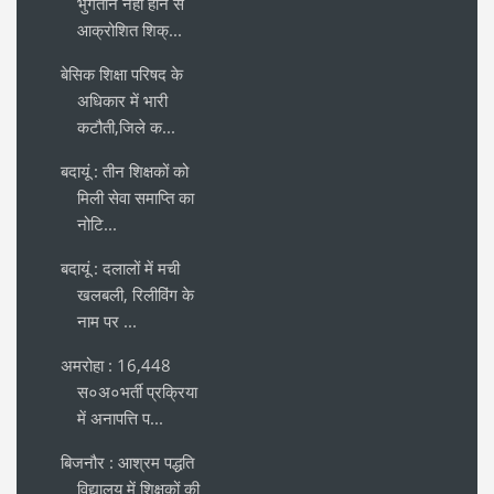
भुगतान नहीं होने से
आक्रोशित शिक्...
बेसिक शिक्षा परिषद के
अधिकार में भारी
कटौती,जिले क...
बदायूं : तीन शिक्षकों को
मिली सेवा समाप्ति का
नोटि...
बदायूं : दलालों में मची
खलबली, रिलीविंग के
नाम पर ...
अमरोहा : 16,448
स०अ०भर्ती प्रक्रिया
में अनापत्ति प...
बिजनौर : आश्रम पद्धति
विद्यालय में शिक्षकों की