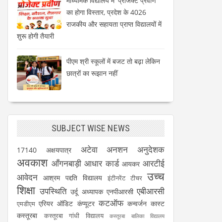
माध्यमिक विद्यालय में 'प्रोजेक्ट प्रवीण'
का होगा विस्तार, प्रदेश के 4026
राजकीय और सहायता प्राप्त विद्यालयों में
शुरू होगी तैयारी
पीएम श्री स्कूलों में बजट तो बढ़ा लेकिन
छात्रों का रूझान नहीं
SUBJECT WISE NEWS
अटेवा
अनशन
अनुदेशक
17140
अक्षयपात्र
अवकाश
आँगनबाड़ी
आधार कार्ड
आरटीई
आयकर
उच्च
आवेदन
आश्रम पद्दति विद्यालय
इंटीनरेंट टीचर
शिक्षा
उपस्थिति
एबीआरसी
उर्दू अध्यापक
एनपीआरसी
कटऑफ
एरियर
ऑडिट
कंप्यूटर
कन्वर्जन कास्ट
एमडीएम
कस्तूरबा
कस्तूरबा गांधी विद्यालय
कस्तूरबा बालिका विद्यालय