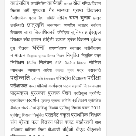
काउंसलिंग
कार्यवाही
खेल
गणित/विज्ञान
काउंसिलिंग
कार्रवाई
गुणवत्ता
गैर मान्यता प्राप्त विद्यालय
शिक्षक भर्ती
चयन
चुनाव
गैरशैक्षणिक
ग्रेडिंग
छात्र
ग्राम शिक्षा समिति
छात्रवृत्ति
उपस्थिति
जनगणना
जवाहर नवोदय
जन्मदिन
जांच
जिलाधिकारी
जूनियर हाईस्कूल
विद्यालय
जीपीएफ
शिक्षक संघ
ज्ञापन
टीईटी
डायट
ड्रेस वितरण
दुर्घटना
धरना
दूध वितरण
नवाचार
नवीनीकरण
धारणाधिकार
नामांकन
नियुक्ति
नियुक्ति पत्र
निधन
निःशुल्क पुस्तक वितरण
निरीक्षण
निलंबन
नोटिस
निर्माण
नीति
नैपकिन वितरण
न्यायालय
पत्र
पदावनति
न्यायालय आदेश
पंचायत चुनाव
पदोन्नति
परीक्षा
परिषदीय विद्यालय
पदोन्नति वेतनमान
परीक्षाफल
पल्स पोलियो कार्यक्रम
पाठ्य सहगामी क्रियाकलाप
पाठ्यक्रम
पुरस्कार
पुस्तक
पेंशन
प्रतिकूल प्रविष्टि
प्रदर्शन
प्रशिक्षण
प्रत्यावेदन
प्रपत्र
प्रबन्ध समिति
प्रशिक्षित
प्रशिक्षु शिक्षक
प्रशिक्षु शिक्षक चयन 2011
बीपीएड संघर्ष मोर्चा
प्राइवेट स्कूल
प्राथमिक शिक्षक
प्रशिक्षु शिक्षक नियुक्ति
संघ
प्रेरक
फल वितरण
फीस
बजट
बर्खास्तगी
बाल
बीईओ
बीएड
बीएलओ
अधिकार
बालिका शिक्षा
बीआरसी