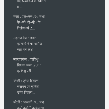
पदाधिकारियों के स्वागत
व ...
मेरठ : एस०एस०ए० तथा
के०जी०वी०पी० के
वित्तीय वर्ष 2...
महराजगंज : डायट
प्राचार्य ने प्राथमिक
स्तर पर कक्ष...
महराजगंज : प्रशिक्षु
शिक्षक चयन 2011
प्रशिक्षु परी...
बरेली : ड्रेस वितरण :
ससमय एवं सूचिता
पूर्वक वितरण...
बरेली : आजादी 70, याद
करो कुर्बानी कार्यक्रम