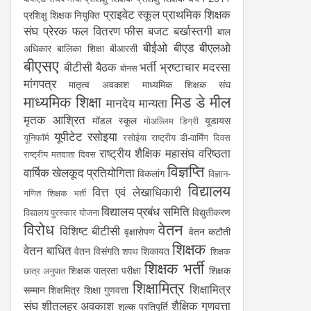
प्राइवेट स्कूल
प्राथमिक शिक्षक
प्रशिक्षु शिक्षक नियुक्ति
संघ
प्रेरक
फल वितरण
फीस
बजट
बर्खास्तगी
बाल
बीईओ
बीएड
बीएलओ
अधिकार
बालिका शिक्षा
बीआरसी
बीएसए
बीटीसी
बैठक
भर्ती
भ्रष्टाचार
मदरसा
बोनस
मांगपत्र
मातृत्व अवकाश
माध्यमिक शिक्षक संघ
माध्यमिक शिक्षा
मिड डे मील
मानदेय
मान्यता
मृतक आश्रित
मॉडल स्कूल
यूडायस
मोअल्लिम डिग्री
यूपीटेट
रसोइया
यूनिफॉर्म
रसोईया
राष्ट्रीय डी-वार्मिंग दिवस
राष्ट्रीय शैक्षिक महासंघ
वरिष्ठता
राष्ट्रीय मतदाता दिवस
विज्ञप्ति
वार्षिक खेलकूद प्रतियोगिता
विकलांग
विज्ञान-
विद्यालय
वित्त एवं लेखाधिकारी
गणित शिक्षक भर्ती
विद्यालय प्रबंध समिति
विद्युतीकरण
विद्यालय पुरस्कार योजना
विरोध
वेतन
विशिष्ट बीटीसी
वृक्षारोपण
वेतन कटौती
शिक्षक
वेतन बाधित
वेतन विसंगति
शिकायत
शपथ
शिक्षक
शिक्षक भर्ती
शिक्षक पात्रता परीक्षा
शिक्षक
छात्र अनुपात
शिक्षामित्र
शिक्षामित्र
सम्मान
शिक्षमित्र
शिक्षा गुणवत्ता
संघ
शीतलहर अवकाश
शैक्षिक गुणवत्ता
शुल्क प्रतिपूर्ति