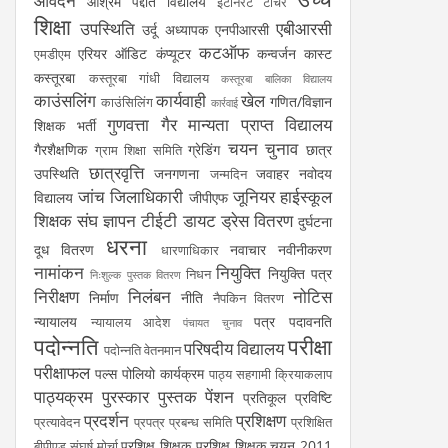
आवेदन
आश्रम पद्दति विद्यालय
इंटीनरेंट टीचर
शिक्षा
उपस्थिति
एबीआरसी
उर्दू अध्यापक
एनपीआरसी
कटऑफ
एरियर
ऑडिट
कंप्यूटर
कन्वर्जन कास्ट
एमडीएम
कस्तूरबा
कस्तूरबा गांधी विद्यालय
कस्तूरबा बालिका विद्यालय
काउंसलिंग
कार्यवाही
खेल
गणित/विज्ञान
काउंसिलिंग
कार्रवाई
गुणवत्ता
गैर मान्यता प्राप्त विद्यालय
शिक्षक भर्ती
चयन
चुनाव
गैरशैक्षणिक
ग्रेडिंग
छात्र
ग्राम शिक्षा समिति
छात्रवृत्ति
उपस्थिति
जनगणना
जवाहर नवोदय
जन्मदिन
जांच
जिलाधिकारी
जूनियर हाईस्कूल
विद्यालय
जीपीएफ
शिक्षक संघ
ज्ञापन
टीईटी
डायट
ड्रेस वितरण
दुर्घटना
धरना
दूध वितरण
नवाचार
नवीनीकरण
धारणाधिकार
नामांकन
नियुक्ति
नियुक्ति पत्र
निधन
निःशुल्क पुस्तक वितरण
निरीक्षण
निलंबन
नोटिस
निर्माण
नीति
नैपकिन वितरण
न्यायालय
पत्र
पदावनति
न्यायालय आदेश
पंचायत चुनाव
पदोन्नति
परीक्षा
परिषदीय विद्यालय
पदोन्नति वेतनमान
परीक्षाफल
पल्स पोलियो कार्यक्रम
पाठ्य सहगामी क्रियाकलाप
पाठ्यक्रम
पुरस्कार
पुस्तक
पेंशन
प्रतिकूल प्रविष्टि
प्रदर्शन
प्रशिक्षण
प्रत्यावेदन
प्रपत्र
प्रबन्ध समिति
प्रशिक्षित
प्रशिक्षु शिक्षक
प्रशिक्षु शिक्षक चयन 2011
बीपीएड संघर्ष मोर्चा