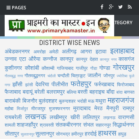
PAGES
CATEGORY
DISTRICT WISE NEWS
इलाहाबाद
अंबेडकरनगर
अलीगढ़
आगरा
इटावा
अमरोहा
अमेठी
उन्नाव
एटा
औरैया
कन्नौज
कानपुर
कासगंज
कानपुर देहात
कानपुर नगर
गोरखपुर
कुशीनगर
कौशांबी
गोण्डा
कौशाम्बी
गाजियाबाद
गाजीपुर
गोंडा
जालौन
गौतमबुद्धनगर
चन्दौली
चित्रकूट
जौनपुर
गौतमबुद्ध नगर
चंदौली
ज्योतिबा फुले
फतेहपुर
झाँसी
देवरिया
पीलीभीत
फर्रुखाबाद
फिरोजाबाद
झांसी
नगर
फैजाबाद
बदायूं
बरेली
बलरामपुर
बस्ती
बहराइच
बाँदा
बलिया
बागपत
बांदा
महराजगंज
बाराबंकी
बिजनौर
बुलंदशहर
मथुरा
बुलन्दशहर
भदोही
मऊ
मुरादाबाद
मेरठ
मैनपुरी
रामपुर
महोबा
मीरजापुर
मुजफ्फरनगर
मिर्जापुर
लखनऊ
रायबरेली
लखीमपुर खीरी
ललितपुर
वाराणसी
लख़नऊ
शाहजहाँपुर
संतकबीरनगर
संभल
सिद्धार्थनगर
शामली
श्रावस्ती
सहारनपुर
हाथरस
सीतापुर
सुल्तानपुर
हरदोई
सोनभद्र
हमीरपुर
हापुड़
सुलतानपुर