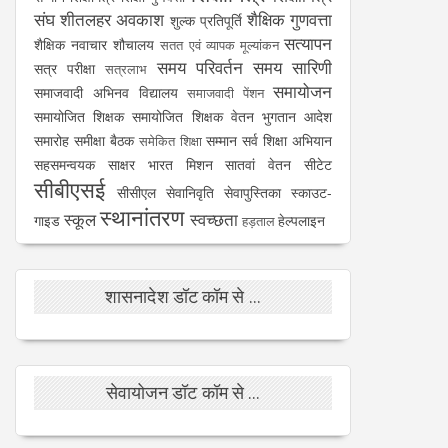
संघ
शीतलहर अवकाश
शैक्षिक गुणवत्ता
शुल्क प्रतिपूर्ति
सत्यापन
शैक्षिक नवाचार
शौचालय
सतत एवं व्यापक मूल्यांकन
समय परिवर्तन
समय सारिणी
सत्र परीक्षा
सत्रलाभ
समायोजन
समाजवादी अभिनव विद्यालय
समाजवादी पेंशन
समायोजित शिक्षक
समायोजित शिक्षक वेतन भुगतान आदेश
समारोह
समीक्षा बैठक
सम्मान
सर्व शिक्षा अभियान
समेकित शिक्षा
सहसमन्वयक
साक्षर भारत मिशन
सातवां वेतन
सीटेट
सीबीएसई
सीसीएल
सेवानिवृति
सेवापुस्तिका
स्काउट-
स्थानांतरण
स्कूल
स्वच्छता
गाइड
हेल्पलाइन
हड़ताल
शासनादेश डॉट कॉम से ...
सेवायोजन डॉट कॉम से ...