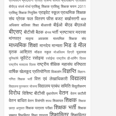
प्रत्यावेदन
प्रपत्र
प्रबन्ध समिति
प्रशिक्षित
प्रशिक्षु शिक्षक
प्रशिक्षु शिक्षक चयन 2011
बीपीएड संघर्ष मोर्चा
प्राइवेट स्कूल
प्राथमिक शिक्षक
प्रशिक्षु शिक्षक नियुक्ति
संघ
प्रेरक
फल वितरण
फीस
बजट
बर्खास्तगी
बाल
बीईओ
बीएड
बीएलओ
अधिकार
बालिका शिक्षा
बीआरसी
बीएसए
बीटीसी
बैठक
भर्ती
भ्रष्टाचार
मदरसा
बोनस
मांगपत्र
मातृत्व अवकाश
माध्यमिक शिक्षक संघ
माध्यमिक शिक्षा
मिड डे मील
मानदेय
मान्यता
मृतक आश्रित
मॉडल स्कूल
यूडायस
मोअल्लिम डिग्री
यूपीटेट
रसोइया
यूनिफॉर्म
रसोईया
राष्ट्रीय डी-वार्मिंग दिवस
राष्ट्रीय शैक्षिक महासंघ
वरिष्ठता
राष्ट्रीय मतदाता दिवस
विज्ञप्ति
वार्षिक खेलकूद प्रतियोगिता
विकलांग
विज्ञान-
विद्यालय
वित्त एवं लेखाधिकारी
गणित शिक्षक भर्ती
विद्यालय प्रबंध समिति
विद्युतीकरण
विद्यालय पुरस्कार योजना
विरोध
वेतन
विशिष्ट बीटीसी
वृक्षारोपण
वेतन कटौती
शिक्षक
वेतन बाधित
वेतन विसंगति
शिकायत
शपथ
शिक्षक
शिक्षक भर्ती
शिक्षक पात्रता परीक्षा
शिक्षक
छात्र अनुपात
शिक्षामित्र
शिक्षामित्र
सम्मान
शिक्षमित्र
शिक्षा गुणवत्ता