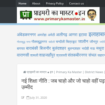
Home
About
Privacy Policy
Contact us
इलाहाबा
अंबेडकरनगर
अलीगढ़
आगरा
इटावा
अमरोहा
अमेठी
जालौन
गौतमबुद्धनगर
चन्दौली
चित्रकूट
जौनपुर
गौतमबुद्ध नगर
चंदौली
ज्योत
बाराबंकी
बिजनौर
बुलंदशहर
मथुरा
बागपत
बुलन्दशहर
भदोही
मऊ
वाराणसी
शाहजहाँपुर
संतकबीरनगर
संभल
शामली
श्रावस्ती
सहारन
प्राइमरी का मास्टर ● इन | Primary Ka Master | District News
नई शिक्षा नीति : जब चाहो और जो चाहो वहीं पढ़न
उम्मीद
July 31, 2020