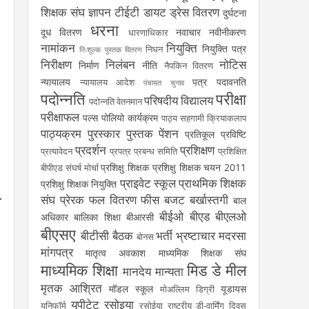
शिक्षक संघ
ज्ञापन
टीईटी
डायट
ड्रेस वितरण
दुर्घटना
धरना
दूध वितरण
नवाचार
नवीनीकरण
धारणाधिकार
नामांकन
नियुक्ति
नियुक्ति पत्र
निधन
निःशुल्क पुस्तक वितरण
निरीक्षण
निलंबन
नोटिस
निर्माण
नीति
नैपकिन वितरण
न्यायालय
पत्र
पदावनति
न्यायालय आदेश
पंचायत चुनाव
पदोन्नति
परीक्षा
परिषदीय विद्यालय
पदोन्नति वेतनमान
परीक्षाफल
पल्स पोलियो कार्यक्रम
पाठ्य सहगामी क्रियाकलाप
पाठ्यक्रम
पुरस्कार
पुस्तक
पेंशन
प्रतिकूल प्रविष्टि
प्रदर्शन
प्रशिक्षण
प्रत्यावेदन
प्रपत्र
प्रबन्ध समिति
प्रशिक्षित
प्रशिक्षु शिक्षक
प्रशिक्षु शिक्षक चयन 2011
बीपीएड संघर्ष मोर्चा
प्राइवेट स्कूल
प्राथमिक शिक्षक
प्रशिक्षु शिक्षक नियुक्ति
संघ
प्रेरक
फल वितरण
फीस
बजट
बर्खास्तगी
बाल
बीईओ
बीएड
बीएलओ
अधिकार
बालिका शिक्षा
बीआरसी
बीएसए
बीटीसी
बैठक
भर्ती
भ्रष्टाचार
मदरसा
बोनस
मांगपत्र
मातृत्व अवकाश
माध्यमिक शिक्षक संघ
माध्यमिक शिक्षा
मिड डे मील
मानदेय
मान्यता
मृतक आश्रित
मॉडल स्कूल
यूडायस
मोअल्लिम डिग्री
यूपीटेट
रसोइया
यूनिफॉर्म
रसोईया
राष्ट्रीय डी-वार्मिंग दिवस