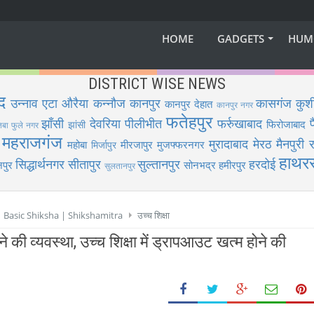
HOME
GADGETS
HUM
DISTRICT WISE NEWS
द
उन्नाव
एटा
औरैया
कन्नौज
कानपुर
कासगंज
कुश
कानपुर देहात
कानपुर नगर
फतेहपुर
झाँसी
देवरिया
पीलीभीत
फर्रुखाबाद
फिरोजाबाद
झांसी
िबा फुले नगर
महराजगंज
मुरादाबाद
मेरठ
मैनपुरी
र
महोबा
मीरजापुर
मुजफ्फरनगर
मिर्जापुर
हाथर
सिद्धार्थनगर
सीतापुर
सुल्तानपुर
हरदोई
पुर
सोनभद्र
हमीरपुर
सुलतानपुर
 | Basic Shiksha | Shikshamitra
उच्च शिक्षा
े की व्यवस्था, उच्च शिक्षा में ड्रापआउट खत्म होने की