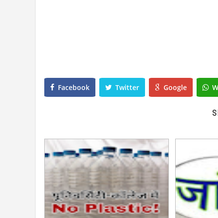
Facebook
Twitter
Google
W
S