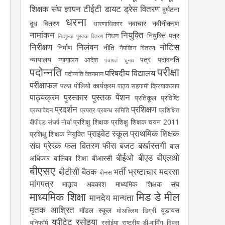
शिक्षक संघ
ज्ञापन
टीईटी
डायट
ड्रेस वितरण
दुर्घटना
धरना
दूध वितरण
नवाचार
नवीनीकरण
धारणाधिकार
नामांकन
नियुक्ति
नियुक्ति पत्र
निधन
निःशुल्क पुस्तक वितरण
निरीक्षण
निलंबन
नोटिस
निर्माण
नीति
नैपकिन वितरण
न्यायालय
पत्र
पदावनति
न्यायालय आदेश
पंचायत चुनाव
पदोन्नति
परीक्षा
परिषदीय विद्यालय
पदोन्नति वेतनमान
परीक्षाफल
पल्स पोलियो कार्यक्रम
पाठ्य सहगामी क्रियाकलाप
पाठ्यक्रम
पुरस्कार
पुस्तक
पेंशन
प्रतिकूल प्रविष्टि
प्रदर्शन
प्रशिक्षण
प्रत्यावेदन
प्रपत्र
प्रबन्ध समिति
प्रशिक्षित
प्रशिक्षु शिक्षक
प्रशिक्षु शिक्षक चयन 2011
बीपीएड संघर्ष मोर्चा
प्राइवेट स्कूल
प्राथमिक शिक्षक
प्रशिक्षु शिक्षक नियुक्ति
संघ
प्रेरक
फल वितरण
फीस
बजट
बर्खास्तगी
बाल
बीईओ
बीएड
बीएलओ
अधिकार
बालिका शिक्षा
बीआरसी
बीएसए
बीटीसी
बैठक
भर्ती
भ्रष्टाचार
मदरसा
बोनस
मांगपत्र
मातृत्व अवकाश
माध्यमिक शिक्षक संघ
माध्यमिक शिक्षा
मिड डे मील
मानदेय
मान्यता
मृतक आश्रित
मॉडल स्कूल
यूडायस
मोअल्लिम डिग्री
यूपीटेट
रसोइया
यूनिफॉर्म
रसोईया
राष्ट्रीय डी-वार्मिंग दिवस