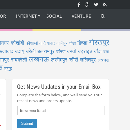
OR
INTERNET
SOCIAL
VENTURE
गोरखपुर
ीनगर
कौशांबी
गोण्डा
कौशाम्बी
गाजियाबाद
गाजीपुर
गोंडा
फैजाबाद
बदायूं
बरेली
बलरामपुर
बस्ती
बहराइच
बाँदा
बलिया
बांदा
लखनऊ
ामपुर
रायबरेली
लखीमपुर खीरी
ललितपुर
लख़नऊ
स
हापुड़
Get News Updates in your Email Box
Complete the form below, and we'll send you our
recent news and orders update.