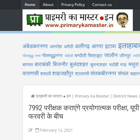
Home
About
Privacy Policy
Contact us
इलाहाबा
अंबेडकरनगर
अलीगढ़
आगरा
इटावा
अमरोहा
अमेठी
जालौन
गौतमबुद्धनगर
चन्दौली
चित्रकूट
जौनपुर
गौतमबुद्ध नगर
चंदौली
ज्योत
बाराबंकी
बिजनौर
बुलंदशहर
मथुरा
बागपत
बुलन्दशहर
भदोही
मऊ
वाराणसी
शाहजहाँपुर
संतकबीरनगर
संभल
शामली
श्रावस्ती
सहारन
प्राइमरी का मास्टर ● इन | Primary Ka Master | District News
7992 परीक्षक कराएंगे प्रयोगात्मक परीक्षा, यूप
फरवरी के बीच
February 12, 2021