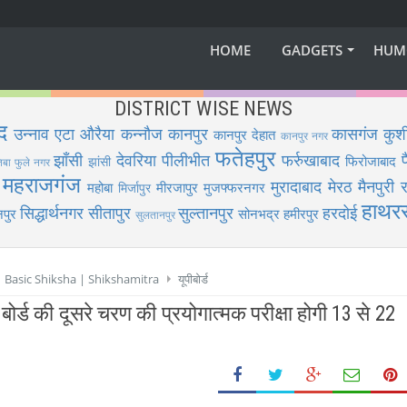
HOME
GADGETS
HUM
DISTRICT WISE NEWS
द
उन्नाव
एटा
औरैया
कन्नौज
कानपुर
कासगंज
कुश
कानपुर देहात
कानपुर नगर
फतेहपुर
झाँसी
देवरिया
पीलीभीत
फर्रुखाबाद
फिरोजाबाद
झांसी
िबा फुले नगर
महराजगंज
मुरादाबाद
मेरठ
मैनपुरी
र
महोबा
मीरजापुर
मुजफ्फरनगर
मिर्जापुर
हाथर
सिद्धार्थनगर
सीतापुर
सुल्तानपुर
हरदोई
पुर
सोनभद्र
हमीरपुर
सुलतानपुर
 | Basic Shiksha | Shikshamitra
यूपीबोर्ड
ी बोर्ड की दूसरे चरण की प्रयोगात्मक परीक्षा होगी 13 से 22