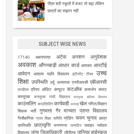
पीएम श्री स्कूलों में बजट तो बढ़ा लेकिन
छात्रों का रूझान नहीं
SUBJECT WISE NEWS
अटेवा
अनशन
अनुदेशक
17140
अक्षयपात्र
अवकाश
आँगनबाड़ी
आधार कार्ड
आरटीई
आयकर
उच्च
आवेदन
आश्रम पद्दति विद्यालय
इंटीनरेंट टीचर
शिक्षा
उपस्थिति
एबीआरसी
उर्दू अध्यापक
एनपीआरसी
कटऑफ
एरियर
ऑडिट
कंप्यूटर
कन्वर्जन कास्ट
एमडीएम
कस्तूरबा
कस्तूरबा गांधी विद्यालय
कस्तूरबा बालिका विद्यालय
काउंसलिंग
कार्यवाही
खेल
गणित/विज्ञान
काउंसिलिंग
कार्रवाई
गुणवत्ता
गैर मान्यता प्राप्त विद्यालय
शिक्षक भर्ती
चयन
चुनाव
गैरशैक्षणिक
ग्रेडिंग
छात्र
ग्राम शिक्षा समिति
छात्रवृत्ति
उपस्थिति
जनगणना
जवाहर नवोदय
जन्मदिन
जांच
जिलाधिकारी
जूनियर हाईस्कूल
विद्यालय
जीपीएफ