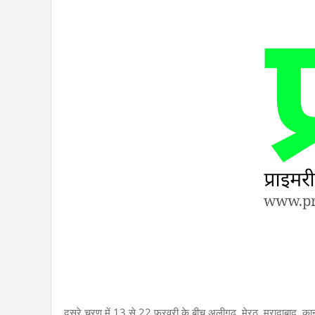
दूसरे चरण में 13 से 22 फरवरी के बीच अलीगढ़, मेरठ, मुरादाबाद, कानपु