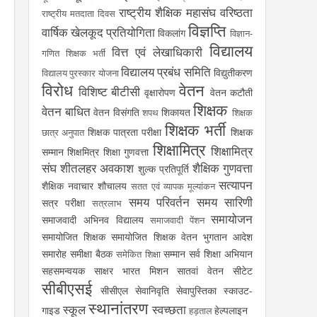
राष्ट्रीय शैक्षिक महासंघ
वरिष्ठता
राष्ट्रीय मतदाता दिवस
विज्ञप्ति
वार्षिक खेलकूद प्रतियोगिता
विकलांग
विज्ञान-
विद्यालय
वित्त एवं लेखाधिकारी
गणित शिक्षक भर्ती
विद्यालय प्रबंध समिति
विद्युतीकरण
विद्यालय पुरस्कार योजना
विरोध
वेतन
विशिष्ट बीटीसी
वृक्षारोपण
वेतन कटौती
शिक्षक
वेतन बाधित
वेतन विसंगति
शिकायत
शपथ
शिक्षक
शिक्षक भर्ती
शिक्षक पात्रता परीक्षा
शिक्षक
छात्र अनुपात
शिक्षामित्र
शिक्षामित्र
सम्मान
शिक्षमित्र
शिक्षा गुणवत्ता
संघ
शीतलहर अवकाश
शैक्षिक गुणवत्ता
शुल्क प्रतिपूर्ति
सत्यापन
शैक्षिक नवाचार
शौचालय
सतत एवं व्यापक मूल्यांकन
समय परिवर्तन
समय सारिणी
सत्र परीक्षा
सत्रलाभ
समायोजन
समाजवादी अभिनव विद्यालय
समाजवादी पेंशन
समायोजित शिक्षक
समायोजित शिक्षक वेतन भुगतान आदेश
समारोह
समीक्षा बैठक
सम्मान
सर्व शिक्षा अभियान
समेकित शिक्षा
सहसमन्वयक
साक्षर भारत मिशन
सातवां वेतन
सीटेट
सीबीएसई
सीसीएल
सेवानिवृति
सेवापुस्तिका
स्काउट-
स्थानांतरण
स्कूल
स्वच्छता
गाइड
हेल्पलाइन
हड़ताल