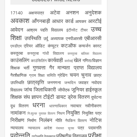
अटेवा
अनशन
अनुदेशक
17140
अक्षयपात्र
अवकाश
आँगनबाड़ी
आधार कार्ड
आरटीई
आयकर
उच्च
आवेदन
आश्रम पद्दति विद्यालय
इंटीनरेंट टीचर
शिक्षा
उपस्थिति
एबीआरसी
उर्दू अध्यापक
एनपीआरसी
कटऑफ
एरियर
ऑडिट
कंप्यूटर
कन्वर्जन कास्ट
एमडीएम
कस्तूरबा
कस्तूरबा गांधी विद्यालय
कस्तूरबा बालिका विद्यालय
काउंसलिंग
कार्यवाही
खेल
गणित/विज्ञान
काउंसिलिंग
कार्रवाई
गुणवत्ता
गैर मान्यता प्राप्त विद्यालय
शिक्षक भर्ती
चयन
चुनाव
गैरशैक्षणिक
ग्रेडिंग
छात्र
ग्राम शिक्षा समिति
छात्रवृत्ति
उपस्थिति
जनगणना
जवाहर नवोदय
जन्मदिन
जांच
जिलाधिकारी
जूनियर हाईस्कूल
विद्यालय
जीपीएफ
शिक्षक संघ
ज्ञापन
टीईटी
डायट
ड्रेस वितरण
दुर्घटना
धरना
दूध वितरण
नवाचार
नवीनीकरण
धारणाधिकार
नामांकन
नियुक्ति
नियुक्ति पत्र
निधन
निःशुल्क पुस्तक वितरण
निरीक्षण
निलंबन
नोटिस
निर्माण
नीति
नैपकिन वितरण
न्यायालय
पत्र
पदावनति
न्यायालय आदेश
पंचायत चुनाव
पदोन्नति
परीक्षा
परिषदीय विद्यालय
पदोन्नति वेतनमान