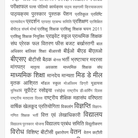
परीक्षाफल
पल्स पोलियो कार्यक्रम
पाठ्य सहगामी क्रियाकलाप
पाठ्यक्रम
पुरस्कार
पुस्तक
पेंशन
प्रतिकूल प्रविष्टि
प्रदर्शन
प्रशिक्षण
प्रत्यावेदन
प्रपत्र
प्रबन्ध समिति
प्रशिक्षित
प्रशिक्षु शिक्षक
प्रशिक्षु शिक्षक चयन 2011
बीपीएड संघर्ष मोर्चा
प्राइवेट स्कूल
प्राथमिक शिक्षक
प्रशिक्षु शिक्षक नियुक्ति
संघ
प्रेरक
फल वितरण
फीस
बजट
बर्खास्तगी
बाल
बीईओ
बीएड
बीएलओ
अधिकार
बालिका शिक्षा
बीआरसी
बीएसए
बीटीसी
बैठक
भर्ती
भ्रष्टाचार
मदरसा
बोनस
मांगपत्र
मातृत्व अवकाश
माध्यमिक शिक्षक संघ
माध्यमिक शिक्षा
मिड डे मील
मानदेय
मान्यता
मृतक आश्रित
मॉडल स्कूल
यूडायस
मोअल्लिम डिग्री
यूपीटेट
रसोइया
यूनिफॉर्म
रसोईया
राष्ट्रीय डी-वार्मिंग दिवस
राष्ट्रीय शैक्षिक महासंघ
वरिष्ठता
राष्ट्रीय मतदाता दिवस
विज्ञप्ति
वार्षिक खेलकूद प्रतियोगिता
विकलांग
विज्ञान-
विद्यालय
वित्त एवं लेखाधिकारी
गणित शिक्षक भर्ती
विद्यालय प्रबंध समिति
विद्युतीकरण
विद्यालय पुरस्कार योजना
विरोध
वेतन
विशिष्ट बीटीसी
वृक्षारोपण
वेतन कटौती