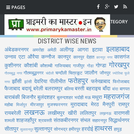
PAGES
CATEGORY
DISTRICT WISE NEWS
इलाहाबाद
अंबेडकरनगर
अलीगढ़
आगरा
इटावा
अमरोहा
अमेठी
उन्नाव
एटा
औरैया
कन्नौज
कानपुर
कासगंज
कानपुर देहात
कानपुर नगर
गोरखपुर
कुशीनगर
कौशांबी
गोण्डा
कौशाम्बी
गाजियाबाद
गाजीपुर
गोंडा
जालौन
गौतमबुद्धनगर
चन्दौली
चित्रकूट
जौनपुर
गौतमबुद्ध नगर
चंदौली
ज्योतिबा फुले
फतेहपुर
झाँसी
देवरिया
पीलीभीत
फर्रुखाबाद
फिरोजाबाद
झांसी
नगर
फैजाबाद
बदायूं
बरेली
बलरामपुर
बस्ती
बहराइच
बाँदा
बलिया
बागपत
बांदा
महराजगंज
बाराबंकी
बिजनौर
बुलंदशहर
मथुरा
बुलन्दशहर
भदोही
मऊ
मुरादाबाद
मेरठ
मैनपुरी
रामपुर
महोबा
मीरजापुर
मुजफ्फरनगर
मिर्जापुर
लखनऊ
रायबरेली
लखीमपुर खीरी
ललितपुर
वाराणसी
लख़नऊ
शाहजहाँपुर
संतकबीरनगर
संभल
सिद्धार्थनगर
शामली
श्रावस्ती
सहारनपुर
हाथरस
सीतापुर
सुल्तानपुर
हरदोई
सोनभद्र
हमीरपुर
हापुड़
सुलतानपुर