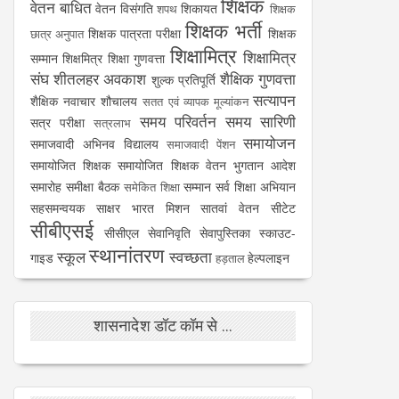
शिक्षक
वेतन बाधित
वेतन विसंगति
शिकायत
शपथ
शिक्षक
शिक्षक भर्ती
शिक्षक पात्रता परीक्षा
शिक्षक
छात्र अनुपात
शिक्षामित्र
शिक्षामित्र
सम्मान
शिक्षमित्र
शिक्षा गुणवत्ता
संघ
शीतलहर अवकाश
शैक्षिक गुणवत्ता
शुल्क प्रतिपूर्ति
सत्यापन
शैक्षिक नवाचार
शौचालय
सतत एवं व्यापक मूल्यांकन
समय परिवर्तन
समय सारिणी
सत्र परीक्षा
सत्रलाभ
समायोजन
समाजवादी अभिनव विद्यालय
समाजवादी पेंशन
समायोजित शिक्षक
समायोजित शिक्षक वेतन भुगतान आदेश
समारोह
समीक्षा बैठक
सम्मान
सर्व शिक्षा अभियान
समेकित शिक्षा
सहसमन्वयक
साक्षर भारत मिशन
सातवां वेतन
सीटेट
सीबीएसई
सीसीएल
सेवानिवृति
सेवापुस्तिका
स्काउट-
स्थानांतरण
स्कूल
स्वच्छता
गाइड
हेल्पलाइन
हड़ताल
शासनादेश डॉट कॉम से ...