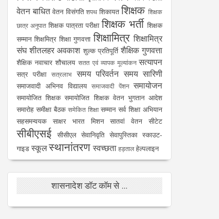
शिक्षक
वेतन बाधित
वेतन विसंगति
शिकायत
शपथ
शिक्षक
शिक्षक भर्ती
शिक्षक पात्रता परीक्षा
शिक्षक
छात्र अनुपात
शिक्षामित्र
शिक्षामित्र
सम्मान
शिक्षमित्र
शिक्षा गुणवत्ता
संघ
शीतलहर अवकाश
शैक्षिक गुणवत्ता
शुल्क प्रतिपूर्ति
सत्यापन
शैक्षिक नवाचार
शौचालय
सतत एवं व्यापक मूल्यांकन
समय परिवर्तन
समय सारिणी
सत्र परीक्षा
सत्रलाभ
समायोजन
समाजवादी अभिनव विद्यालय
समाजवादी पेंशन
समायोजित शिक्षक
समायोजित शिक्षक वेतन भुगतान आदेश
समारोह
समीक्षा बैठक
सम्मान
सर्व शिक्षा अभियान
समेकित शिक्षा
सहसमन्वयक
साक्षर भारत मिशन
सातवां वेतन
सीटेट
सीबीएसई
सीसीएल
सेवानिवृति
सेवापुस्तिका
स्काउट-
स्थानांतरण
स्कूल
स्वच्छता
गाइड
हेल्पलाइन
हड़ताल
शासनादेश डॉट कॉम से ...