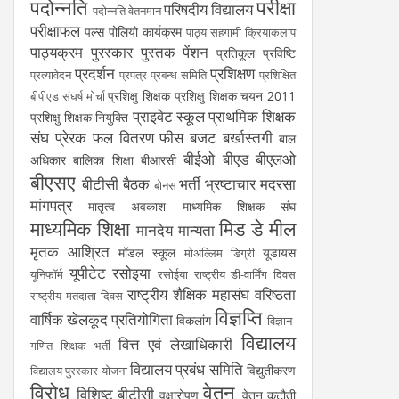
पदोन्नति
परीक्षा
परिषदीय विद्यालय
पदोन्नति वेतनमान
परीक्षाफल
पल्स पोलियो कार्यक्रम
पाठ्य सहगामी क्रियाकलाप
पाठ्यक्रम
पुरस्कार
पुस्तक
पेंशन
प्रतिकूल प्रविष्टि
प्रदर्शन
प्रशिक्षण
प्रत्यावेदन
प्रपत्र
प्रबन्ध समिति
प्रशिक्षित
प्रशिक्षु शिक्षक
प्रशिक्षु शिक्षक चयन 2011
बीपीएड संघर्ष मोर्चा
प्राइवेट स्कूल
प्राथमिक शिक्षक
प्रशिक्षु शिक्षक नियुक्ति
संघ
प्रेरक
फल वितरण
फीस
बजट
बर्खास्तगी
बाल
बीईओ
बीएड
बीएलओ
अधिकार
बालिका शिक्षा
बीआरसी
बीएसए
बीटीसी
बैठक
भर्ती
भ्रष्टाचार
मदरसा
बोनस
मांगपत्र
मातृत्व अवकाश
माध्यमिक शिक्षक संघ
माध्यमिक शिक्षा
मिड डे मील
मानदेय
मान्यता
मृतक आश्रित
मॉडल स्कूल
यूडायस
मोअल्लिम डिग्री
यूपीटेट
रसोइया
यूनिफॉर्म
रसोईया
राष्ट्रीय डी-वार्मिंग दिवस
राष्ट्रीय शैक्षिक महासंघ
वरिष्ठता
राष्ट्रीय मतदाता दिवस
विज्ञप्ति
वार्षिक खेलकूद प्रतियोगिता
विकलांग
विज्ञान-
विद्यालय
वित्त एवं लेखाधिकारी
गणित शिक्षक भर्ती
विद्यालय प्रबंध समिति
विद्युतीकरण
विद्यालय पुरस्कार योजना
विरोध
वेतन
विशिष्ट बीटीसी
वृक्षारोपण
वेतन कटौती