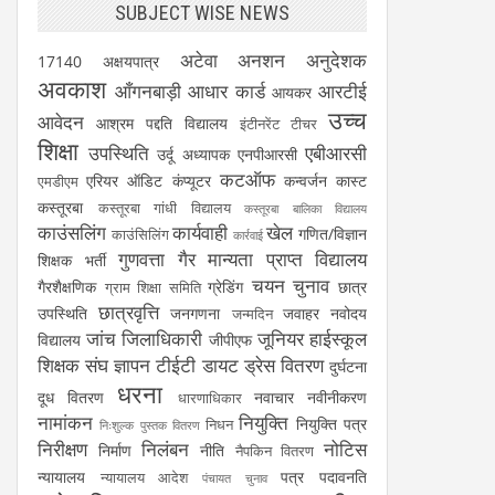
SUBJECT WISE NEWS
अटेवा
अनशन
अनुदेशक
17140
अक्षयपात्र
अवकाश
आँगनबाड़ी
आधार कार्ड
आरटीई
आयकर
उच्च
आवेदन
आश्रम पद्दति विद्यालय
इंटीनरेंट टीचर
शिक्षा
उपस्थिति
एबीआरसी
उर्दू अध्यापक
एनपीआरसी
कटऑफ
एरियर
ऑडिट
कंप्यूटर
कन्वर्जन कास्ट
एमडीएम
कस्तूरबा
कस्तूरबा गांधी विद्यालय
कस्तूरबा बालिका विद्यालय
काउंसलिंग
कार्यवाही
खेल
गणित/विज्ञान
काउंसिलिंग
कार्रवाई
गुणवत्ता
गैर मान्यता प्राप्त विद्यालय
शिक्षक भर्ती
चयन
चुनाव
गैरशैक्षणिक
ग्रेडिंग
छात्र
ग्राम शिक्षा समिति
छात्रवृत्ति
उपस्थिति
जनगणना
जवाहर नवोदय
जन्मदिन
जांच
जिलाधिकारी
जूनियर हाईस्कूल
विद्यालय
जीपीएफ
शिक्षक संघ
ज्ञापन
टीईटी
डायट
ड्रेस वितरण
दुर्घटना
धरना
दूध वितरण
नवाचार
नवीनीकरण
धारणाधिकार
नामांकन
नियुक्ति
नियुक्ति पत्र
निधन
निःशुल्क पुस्तक वितरण
निरीक्षण
निलंबन
नोटिस
निर्माण
नीति
नैपकिन वितरण
न्यायालय
पत्र
पदावनति
न्यायालय आदेश
पंचायत चुनाव