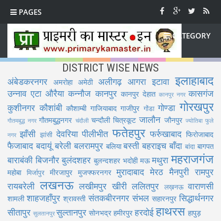
PAGES
CATEGORY
DISTRICT WISE NEWS
इलाहाबाद
अंबेडकरनगर
अलीगढ़
आगरा
इटावा
अमरोहा
अमेठी
उन्नाव
एटा
औरैया
कन्नौज
कानपुर
कासगंज
कानपुर देहात
कानपुर नगर
गोरखपुर
कुशीनगर
कौशांबी
गोण्डा
कौशाम्बी
गाजियाबाद
गाजीपुर
गोंडा
जालौन
गौतमबुद्धनगर
चन्दौली
चित्रकूट
जौनपुर
गौतमबुद्ध नगर
चंदौली
ज्योतिबा फुले
फतेहपुर
झाँसी
देवरिया
पीलीभीत
फर्रुखाबाद
फिरोजाबाद
झांसी
नगर
फैजाबाद
बदायूं
बरेली
बलरामपुर
बस्ती
बहराइच
बाँदा
बलिया
बागपत
बांदा
महराजगंज
बाराबंकी
बिजनौर
बुलंदशहर
मथुरा
बुलन्दशहर
भदोही
मऊ
मुरादाबाद
मेरठ
मैनपुरी
रामपुर
महोबा
मीरजापुर
मुजफ्फरनगर
मिर्जापुर
लखनऊ
रायबरेली
लखीमपुर खीरी
ललितपुर
वाराणसी
लख़नऊ
शाहजहाँपुर
संतकबीरनगर
संभल
सिद्धार्थनगर
शामली
श्रावस्ती
सहारनपुर
हाथरस
सीतापुर
सुल्तानपुर
हरदोई
सोनभद्र
हमीरपुर
हापुड़
सुलतानपुर