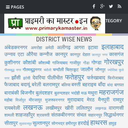
PAGES
CATEGORY
DISTRICT WISE NEWS
इलाहाबाद
अंबेडकरनगर
अलीगढ़
आगरा
इटावा
अमरोहा
अमेठी
उन्नाव
एटा
औरैया
कन्नौज
कानपुर
कासगंज
कानपुर देहात
कानपुर नगर
गोरखपुर
कुशीनगर
कौशांबी
गोण्डा
कौशाम्बी
गाजियाबाद
गाजीपुर
गोंडा
जालौन
गौतमबुद्धनगर
चन्दौली
चित्रकूट
जौनपुर
गौतमबुद्ध नगर
चंदौली
ज्योतिबा फुले
फतेहपुर
झाँसी
देवरिया
पीलीभीत
फर्रुखाबाद
फिरोजाबाद
झांसी
नगर
फैजाबाद
बदायूं
बरेली
बलरामपुर
बस्ती
बहराइच
बाँदा
बलिया
बागपत
बांदा
महराजगंज
बाराबंकी
बिजनौर
बुलंदशहर
मथुरा
बुलन्दशहर
भदोही
मऊ
मुरादाबाद
मेरठ
मैनपुरी
रामपुर
महोबा
मीरजापुर
मुजफ्फरनगर
मिर्जापुर
लखनऊ
रायबरेली
लखीमपुर खीरी
ललितपुर
वाराणसी
लख़नऊ
शाहजहाँपुर
संतकबीरनगर
संभल
सिद्धार्थनगर
शामली
श्रावस्ती
सहारनपुर
हाथरस
सीतापुर
सुल्तानपुर
हरदोई
सोनभद्र
हमीरपुर
हापुड़
सुलतानपुर