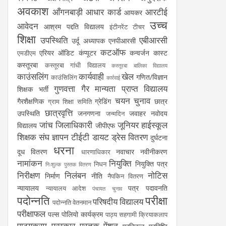
अवकाश
आँगनबाड़ी
आधार कार्ड
आरटीई
आयकर
उच्च
आवेदन
आश्रम पद्दति विद्यालय
इंटीनरेंट टीचर
शिक्षा
उपस्थिति
एबीआरसी
उर्दू अध्यापक
एनपीआरसी
कटऑफ
एरियर
ऑडिट
कंप्यूटर
कन्वर्जन कास्ट
एमडीएम
कस्तूरबा
कस्तूरबा गांधी विद्यालय
कस्तूरबा बालिका विद्यालय
काउंसलिंग
कार्यवाही
खेल
गणित/विज्ञान
काउंसिलिंग
कार्रवाई
गुणवत्ता
गैर मान्यता प्राप्त विद्यालय
शिक्षक भर्ती
चयन
चुनाव
गैरशैक्षणिक
ग्रेडिंग
छात्र
ग्राम शिक्षा समिति
छात्रवृत्ति
उपस्थिति
जनगणना
जवाहर नवोदय
जन्मदिन
जांच
जिलाधिकारी
जूनियर हाईस्कूल
विद्यालय
जीपीएफ
शिक्षक संघ
ज्ञापन
टीईटी
डायट
ड्रेस वितरण
दुर्घटना
धरना
दूध वितरण
नवाचार
नवीनीकरण
धारणाधिकार
नामांकन
नियुक्ति
नियुक्ति पत्र
निधन
निःशुल्क पुस्तक वितरण
निरीक्षण
निलंबन
नोटिस
निर्माण
नीति
नैपकिन वितरण
न्यायालय
पत्र
पदावनति
न्यायालय आदेश
पंचायत चुनाव
पदोन्नति
परीक्षा
परिषदीय विद्यालय
पदोन्नति वेतनमान
परीक्षाफल
पल्स पोलियो कार्यक्रम
पाठ्य सहगामी क्रियाकलाप
पाठ्यक्रम
पुरस्कार
पुस्तक
पेंशन