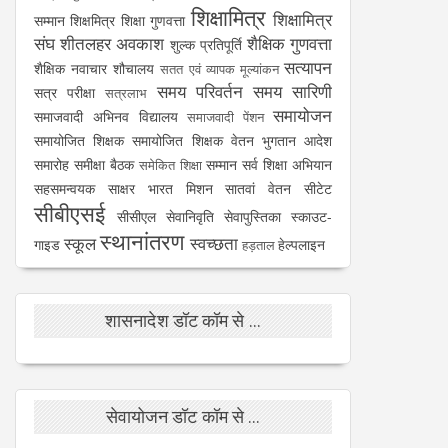
शिक्षामित्र
शिक्षामित्र
सम्मान
शिक्षमित्र
शिक्षा गुणवत्ता
संघ
शीतलहर अवकाश
शैक्षिक गुणवत्ता
शुल्क प्रतिपूर्ति
सत्यापन
शैक्षिक नवाचार
शौचालय
सतत एवं व्यापक मूल्यांकन
समय परिवर्तन
समय सारिणी
सत्र परीक्षा
सत्रलाभ
समायोजन
समाजवादी अभिनव विद्यालय
समाजवादी पेंशन
समायोजित शिक्षक
समायोजित शिक्षक वेतन भुगतान आदेश
समारोह
समीक्षा बैठक
सम्मान
सर्व शिक्षा अभियान
समेकित शिक्षा
सहसमन्वयक
साक्षर भारत मिशन
सातवां वेतन
सीटेट
सीबीएसई
सीसीएल
सेवानिवृति
सेवापुस्तिका
स्काउट-
स्थानांतरण
स्कूल
स्वच्छता
गाइड
हेल्पलाइन
हड़ताल
शासनादेश डॉट कॉम से ...
सेवायोजन डॉट कॉम से ...