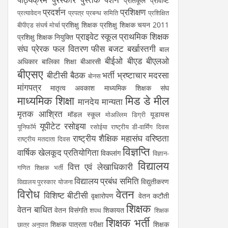
प्रतिकूल प्रविष्टि
प्रदर्शन
प्रशिक्षण
प्रत्यावेदन
प्रपत्र
प्रबन्ध समिति
प्रशिक्षित
प्रशिक्षु शिक्षक
प्रशिक्षु शिक्षक चयन 2011
बीपीएड संघर्ष मोर्चा
प्राइवेट स्कूल
प्राथमिक शिक्षक
प्रशिक्षु शिक्षक नियुक्ति
संघ
प्रेरक
फल वितरण
फीस
बजट
बर्खास्तगी
बाल
बीईओ
बीएड
बीएलओ
अधिकार
बालिका शिक्षा
बीआरसी
बीएसए
बीटीसी
बैठक
भर्ती
भ्रष्टाचार
मदरसा
बोनस
मांगपत्र
मातृत्व अवकाश
माध्यमिक शिक्षक संघ
माध्यमिक शिक्षा
मिड डे मील
मानदेय
मान्यता
मृतक आश्रित
मॉडल स्कूल
यूडायस
मोअल्लिम डिग्री
यूपीटेट
रसोइया
यूनिफॉर्म
रसोईया
राष्ट्रीय डी-वार्मिंग दिवस
राष्ट्रीय शैक्षिक महासंघ
वरिष्ठता
राष्ट्रीय मतदाता दिवस
विज्ञप्ति
वार्षिक खेलकूद प्रतियोगिता
विकलांग
विज्ञान-
विद्यालय
वित्त एवं लेखाधिकारी
गणित शिक्षक भर्ती
विद्यालय प्रबंध समिति
विद्युतीकरण
विद्यालय पुरस्कार योजना
विरोध
वेतन
विशिष्ट बीटीसी
वृक्षारोपण
वेतन कटौती
शिक्षक
वेतन बाधित
वेतन विसंगति
शिकायत
शपथ
शिक्षक
शिक्षक भर्ती
शिक्षक पात्रता परीक्षा
शिक्षक
छात्र अनुपात