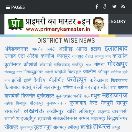
PAGES
CATEGORY
DISTRICT WISE NEWS
इलाहाबाद
अंबेडकरनगर
अलीगढ़
आगरा
इटावा
अमरोहा
अमेठी
उन्नाव
एटा
औरैया
कन्नौज
कानपुर
कासगंज
कानपुर देहात
कानपुर नगर
गोरखपुर
कुशीनगर
कौशांबी
गोण्डा
कौशाम्बी
गाजियाबाद
गाजीपुर
गोंडा
जालौन
गौतमबुद्धनगर
चन्दौली
चित्रकूट
जौनपुर
गौतमबुद्ध नगर
चंदौली
ज्योतिबा फुले
फतेहपुर
झाँसी
देवरिया
पीलीभीत
फर्रुखाबाद
फिरोजाबाद
झांसी
नगर
फैजाबाद
बदायूं
बरेली
बलरामपुर
बस्ती
बहराइच
बाँदा
बलिया
बागपत
बांदा
महराजगंज
बाराबंकी
बिजनौर
बुलंदशहर
मथुरा
बुलन्दशहर
भदोही
मऊ
मुरादाबाद
मेरठ
मैनपुरी
रामपुर
महोबा
मीरजापुर
मुजफ्फरनगर
मिर्जापुर
लखनऊ
रायबरेली
लखीमपुर खीरी
ललितपुर
वाराणसी
लख़नऊ
शाहजहाँपुर
संतकबीरनगर
संभल
सिद्धार्थनगर
शामली
श्रावस्ती
सहारनपुर
हाथरस
सीतापुर
सुल्तानपुर
हरदोई
सोनभद्र
हमीरपुर
हापुड़
सुलतानपुर