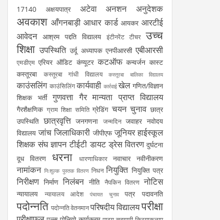
अटेवा
अनशन
अनुदेशक
17140
अक्षयपात्र
अवकाश
आँगनबाड़ी
आधार कार्ड
आरटीई
आयकर
उच्च
आवेदन
आश्रम पद्दति विद्यालय
इंटीनरेंट टीचर
शिक्षा
उपस्थिति
एबीआरसी
उर्दू अध्यापक
एनपीआरसी
कटऑफ
एरियर
ऑडिट
कंप्यूटर
कन्वर्जन कास्ट
एमडीएम
कस्तूरबा
कस्तूरबा गांधी विद्यालय
कस्तूरबा बालिका विद्यालय
काउंसलिंग
कार्यवाही
खेल
गणित/विज्ञान
काउंसिलिंग
कार्रवाई
गुणवत्ता
गैर मान्यता प्राप्त विद्यालय
शिक्षक भर्ती
चयन
चुनाव
गैरशैक्षणिक
ग्रेडिंग
छात्र
ग्राम शिक्षा समिति
छात्रवृत्ति
उपस्थिति
जनगणना
जवाहर नवोदय
जन्मदिन
जांच
जिलाधिकारी
जूनियर हाईस्कूल
विद्यालय
जीपीएफ
शिक्षक संघ
ज्ञापन
टीईटी
डायट
ड्रेस वितरण
दुर्घटना
धरना
दूध वितरण
नवाचार
नवीनीकरण
धारणाधिकार
नामांकन
नियुक्ति
नियुक्ति पत्र
निधन
निःशुल्क पुस्तक वितरण
निरीक्षण
निलंबन
नोटिस
निर्माण
नीति
नैपकिन वितरण
न्यायालय
पत्र
पदावनति
न्यायालय आदेश
पंचायत चुनाव
पदोन्नति
परीक्षा
परिषदीय विद्यालय
पदोन्नति वेतनमान
परीक्षाफल
पल्स पोलियो कार्यक्रम
पाठ्य सहगामी क्रियाकलाप