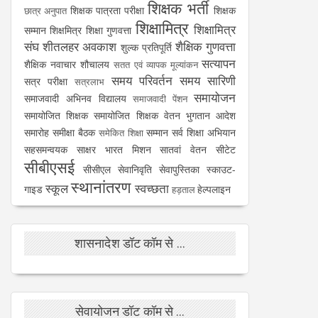
शिक्षक भर्ती
शिक्षक पात्रता परीक्षा
शिक्षक
छात्र अनुपात
शिक्षामित्र
शिक्षामित्र
सम्मान
शिक्षमित्र
शिक्षा गुणवत्ता
संघ
शीतलहर अवकाश
शैक्षिक गुणवत्ता
शुल्क प्रतिपूर्ति
सत्यापन
शैक्षिक नवाचार
शौचालय
सतत एवं व्यापक मूल्यांकन
समय परिवर्तन
समय सारिणी
सत्र परीक्षा
सत्रलाभ
समायोजन
समाजवादी अभिनव विद्यालय
समाजवादी पेंशन
समायोजित शिक्षक
समायोजित शिक्षक वेतन भुगतान आदेश
समारोह
समीक्षा बैठक
सम्मान
सर्व शिक्षा अभियान
समेकित शिक्षा
सहसमन्वयक
साक्षर भारत मिशन
सातवां वेतन
सीटेट
सीबीएसई
सीसीएल
सेवानिवृति
सेवापुस्तिका
स्काउट-
स्थानांतरण
स्कूल
स्वच्छता
गाइड
हेल्पलाइन
हड़ताल
शासनादेश डॉट कॉम से ...
सेवायोजन डॉट कॉम से ...