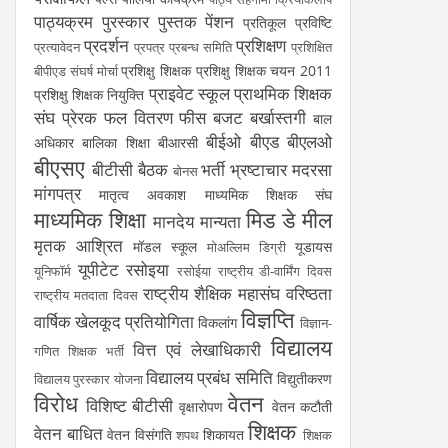
पाठ्यक्रम
पुरस्कार
पुस्तक
पेंशन
प्रतिकूल प्रविष्टि
प्रदर्शन
प्रशिक्षण
प्रत्यावेदन
प्रपत्र
प्रबन्ध समिति
प्रशिक्षित
प्रशिक्षु शिक्षक
प्रशिक्षु शिक्षक चयन 2011
बीपीएड संघर्ष मोर्चा
प्राइवेट स्कूल
प्राथमिक शिक्षक
प्रशिक्षु शिक्षक नियुक्ति
संघ
प्रेरक
फल वितरण
फीस
बजट
बर्खास्तगी
बाल
बीईओ
बीएड
बीएलओ
अधिकार
बालिका शिक्षा
बीआरसी
बीएसए
बीटीसी
बैठक
भर्ती
भ्रष्टाचार
मदरसा
बोनस
मांगपत्र
मातृत्व अवकाश
माध्यमिक शिक्षक संघ
माध्यमिक शिक्षा
मिड डे मील
मानदेय
मान्यता
मृतक आश्रित
मॉडल स्कूल
यूडायस
मोअल्लिम डिग्री
यूपीटेट
रसोइया
यूनिफॉर्म
रसोईया
राष्ट्रीय डी-वार्मिंग दिवस
राष्ट्रीय शैक्षिक महासंघ
वरिष्ठता
राष्ट्रीय मतदाता दिवस
विज्ञप्ति
वार्षिक खेलकूद प्रतियोगिता
विकलांग
विज्ञान-
विद्यालय
वित्त एवं लेखाधिकारी
गणित शिक्षक भर्ती
विद्यालय प्रबंध समिति
विद्युतीकरण
विद्यालय पुरस्कार योजना
विरोध
वेतन
विशिष्ट बीटीसी
वृक्षारोपण
वेतन कटौती
शिक्षक
वेतन बाधित
वेतन विसंगति
शिकायत
शपथ
शिक्षक