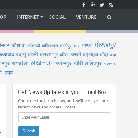
OR
INTERNET
SOCIAL
VENTURE
गोरखपुर
ीनगर
कौशांबी
गोण्डा
कौशाम्बी
गाजियाबाद
गाजीपुर
गोंडा
फैजाबाद
बदायूं
बरेली
बलरामपुर
बस्ती
बहराइच
बाँदा
बलिया
बांदा
लखनऊ
ामपुर
रायबरेली
लखीमपुर खीरी
ललितपुर
लख़नऊ
स
हापुड़
Get News Updates in your Email Box
Complete the form below, and we'll send you our
recent news and orders update.