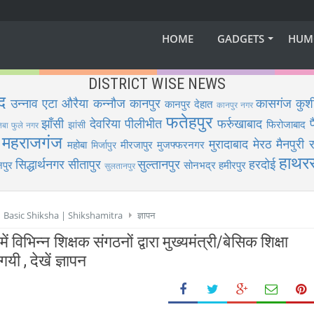
HOME
GADGETS
HUM
DISTRICT WISE NEWS
द
उन्नाव
एटा
औरैया
कन्नौज
कानपुर
कासगंज
कुश
कानपुर देहात
कानपुर नगर
फतेहपुर
झाँसी
देवरिया
पीलीभीत
फर्रुखाबाद
फिरोजाबाद
झांसी
िबा फुले नगर
महराजगंज
मुरादाबाद
मेरठ
मैनपुरी
र
महोबा
मीरजापुर
मुजफ्फरनगर
मिर्जापुर
हाथर
सिद्धार्थनगर
सीतापुर
सुल्तानपुर
हरदोई
पुर
सोनभद्र
हमीरपुर
सुलतानपुर
 | Basic Shiksha | Shikshamitra
ज्ञापन
 विभिन्न शिक्षक संगठनों द्वारा मुख्यमंत्री/बेसिक शिक्षा
यी , देखें ज्ञापन