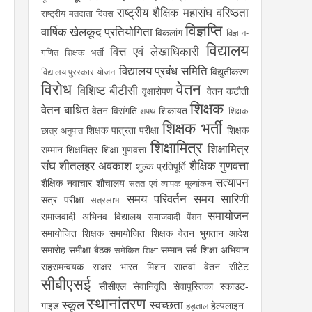
राष्ट्रीय शैक्षिक महासंघ
वरिष्ठता
राष्ट्रीय मतदाता दिवस
विज्ञप्ति
वार्षिक खेलकूद प्रतियोगिता
विकलांग
विज्ञान-
विद्यालय
वित्त एवं लेखाधिकारी
गणित शिक्षक भर्ती
विद्यालय प्रबंध समिति
विद्युतीकरण
विद्यालय पुरस्कार योजना
विरोध
वेतन
विशिष्ट बीटीसी
वृक्षारोपण
वेतन कटौती
शिक्षक
वेतन बाधित
वेतन विसंगति
शिकायत
शपथ
शिक्षक
शिक्षक भर्ती
शिक्षक पात्रता परीक्षा
शिक्षक
छात्र अनुपात
शिक्षामित्र
शिक्षामित्र
सम्मान
शिक्षमित्र
शिक्षा गुणवत्ता
संघ
शीतलहर अवकाश
शैक्षिक गुणवत्ता
शुल्क प्रतिपूर्ति
सत्यापन
शैक्षिक नवाचार
शौचालय
सतत एवं व्यापक मूल्यांकन
समय परिवर्तन
समय सारिणी
सत्र परीक्षा
सत्रलाभ
समायोजन
समाजवादी अभिनव विद्यालय
समाजवादी पेंशन
समायोजित शिक्षक
समायोजित शिक्षक वेतन भुगतान आदेश
समारोह
समीक्षा बैठक
सम्मान
सर्व शिक्षा अभियान
समेकित शिक्षा
सहसमन्वयक
साक्षर भारत मिशन
सातवां वेतन
सीटेट
सीबीएसई
सीसीएल
सेवानिवृति
सेवापुस्तिका
स्काउट-
स्थानांतरण
स्कूल
स्वच्छता
गाइड
हेल्पलाइन
हड़ताल