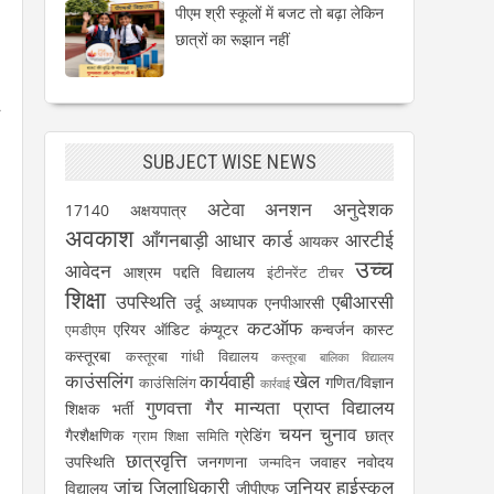
पीएम श्री स्कूलों में बजट तो बढ़ा लेकिन
छात्रों का रूझान नहीं
SUBJECT WISE NEWS
अटेवा
अनशन
अनुदेशक
17140
अक्षयपात्र
अवकाश
आँगनबाड़ी
आधार कार्ड
आरटीई
आयकर
उच्च
आवेदन
आश्रम पद्दति विद्यालय
इंटीनरेंट टीचर
शिक्षा
उपस्थिति
एबीआरसी
उर्दू अध्यापक
एनपीआरसी
कटऑफ
एरियर
ऑडिट
कंप्यूटर
कन्वर्जन कास्ट
एमडीएम
कस्तूरबा
कस्तूरबा गांधी विद्यालय
कस्तूरबा बालिका विद्यालय
काउंसलिंग
कार्यवाही
खेल
गणित/विज्ञान
काउंसिलिंग
कार्रवाई
गुणवत्ता
गैर मान्यता प्राप्त विद्यालय
शिक्षक भर्ती
चयन
चुनाव
गैरशैक्षणिक
ग्रेडिंग
छात्र
ग्राम शिक्षा समिति
छात्रवृत्ति
उपस्थिति
जनगणना
जवाहर नवोदय
जन्मदिन
जांच
जिलाधिकारी
जूनियर हाईस्कूल
विद्यालय
जीपीएफ