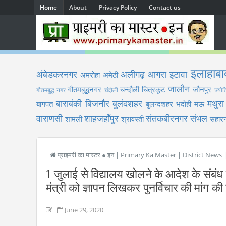
Home
About
Privacy Policy
Contact us
इलाहाबा
अंबेडकरनगर
अलीगढ़
आगरा
इटावा
अमरोहा
अमेठी
जालौन
गौतमबुद्धनगर
चन्दौली
चित्रकूट
जौनपुर
गौतमबुद्ध नगर
चंदौली
ज्योत
बाराबंकी
बिजनौर
बुलंदशहर
मथुरा
बागपत
बुलन्दशहर
भदोही
मऊ
वाराणसी
शाहजहाँपुर
संतकबीरनगर
संभल
शामली
श्रावस्ती
सहारन
प्राइमरी का मास्टर ● इन | Primary Ka Master | District News
1 जुलाई से विद्यालय खोलने के आदेश के संबंध में
मंत्री को ज्ञापन लिखकर पुनर्विचार की मांग की ग
June 29, 2020