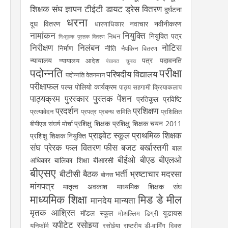
शिक्षक संघ
ज्ञापन
टीईटी
डायट
ड्रेस वितरण
दुर्घटना
धरना
दूध वितरण
नवाचार
नवीनीकरण
धारणाधिकार
नामांकन
नियुक्ति
नियुक्ति पत्र
निधन
निःशुल्क पुस्तक वितरण
निरीक्षण
निलंबन
नोटिस
निर्माण
नीति
नैपकिन वितरण
न्यायालय
पत्र
पदावनति
न्यायालय आदेश
पंचायत चुनाव
पदोन्नति
परीक्षा
परिषदीय विद्यालय
पदोन्नति वेतनमान
परीक्षाफल
पल्स पोलियो कार्यक्रम
पाठ्य सहगामी क्रियाकलाप
पाठ्यक्रम
पुरस्कार
पुस्तक
पेंशन
प्रतिकूल प्रविष्टि
प्रदर्शन
प्रशिक्षण
प्रत्यावेदन
प्रपत्र
प्रबन्ध समिति
प्रशिक्षित
प्रशिक्षु शिक्षक
प्रशिक्षु शिक्षक चयन 2011
बीपीएड संघर्ष मोर्चा
प्राइवेट स्कूल
प्राथमिक शिक्षक
प्रशिक्षु शिक्षक नियुक्ति
संघ
प्रेरक
फल वितरण
फीस
बजट
बर्खास्तगी
बाल
बीईओ
बीएड
बीएलओ
अधिकार
बालिका शिक्षा
बीआरसी
बीएसए
बीटीसी
बैठक
भर्ती
भ्रष्टाचार
मदरसा
बोनस
मांगपत्र
मातृत्व अवकाश
माध्यमिक शिक्षक संघ
माध्यमिक शिक्षा
मिड डे मील
मानदेय
मान्यता
मृतक आश्रित
मॉडल स्कूल
यूडायस
मोअल्लिम डिग्री
यूपीटेट
रसोइया
यूनिफॉर्म
रसोईया
राष्ट्रीय डी-वार्मिंग दिवस