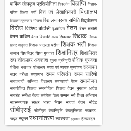
विज्ञप्ति
वार्षिक खेलकूद प्रतियोगिता
विकलांग
विज्ञान-
विद्यालय
वित्त एवं लेखाधिकारी
गणित शिक्षक भर्ती
विद्यालय प्रबंध समिति
विद्युतीकरण
विद्यालय पुरस्कार योजना
विरोध
वेतन
विशिष्ट बीटीसी
वृक्षारोपण
वेतन कटौती
शिक्षक
वेतन बाधित
वेतन विसंगति
शिकायत
शपथ
शिक्षक
शिक्षक भर्ती
शिक्षक पात्रता परीक्षा
शिक्षक
छात्र अनुपात
शिक्षामित्र
शिक्षामित्र
सम्मान
शिक्षमित्र
शिक्षा गुणवत्ता
संघ
शीतलहर अवकाश
शैक्षिक गुणवत्ता
शुल्क प्रतिपूर्ति
सत्यापन
शैक्षिक नवाचार
शौचालय
सतत एवं व्यापक मूल्यांकन
समय परिवर्तन
समय सारिणी
सत्र परीक्षा
सत्रलाभ
समायोजन
समाजवादी अभिनव विद्यालय
समाजवादी पेंशन
समायोजित शिक्षक
समायोजित शिक्षक वेतन भुगतान आदेश
समारोह
समीक्षा बैठक
सम्मान
सर्व शिक्षा अभियान
समेकित शिक्षा
सहसमन्वयक
साक्षर भारत मिशन
सातवां वेतन
सीटेट
सीबीएसई
सीसीएल
सेवानिवृति
सेवापुस्तिका
स्काउट-
स्थानांतरण
स्कूल
स्वच्छता
गाइड
हेल्पलाइन
हड़ताल