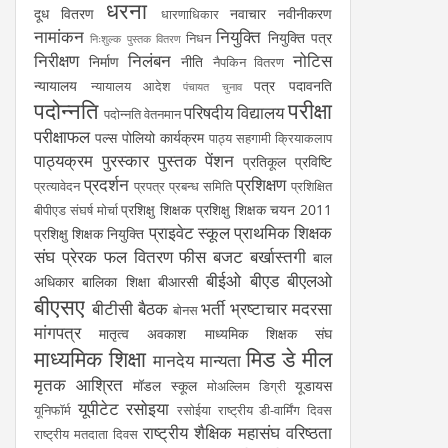
धरना
दूध वितरण
नवाचार
नवीनीकरण
धारणाधिकार
नामांकन
नियुक्ति
नियुक्ति पत्र
निधन
निःशुल्क पुस्तक वितरण
निरीक्षण
निलंबन
नोटिस
निर्माण
नीति
नैपकिन वितरण
न्यायालय
पत्र
पदावनति
न्यायालय आदेश
पंचायत चुनाव
पदोन्नति
परीक्षा
परिषदीय विद्यालय
पदोन्नति वेतनमान
परीक्षाफल
पल्स पोलियो कार्यक्रम
पाठ्य सहगामी क्रियाकलाप
पाठ्यक्रम
पुरस्कार
पुस्तक
पेंशन
प्रतिकूल प्रविष्टि
प्रदर्शन
प्रशिक्षण
प्रत्यावेदन
प्रपत्र
प्रबन्ध समिति
प्रशिक्षित
प्रशिक्षु शिक्षक
प्रशिक्षु शिक्षक चयन 2011
बीपीएड संघर्ष मोर्चा
प्राइवेट स्कूल
प्राथमिक शिक्षक
प्रशिक्षु शिक्षक नियुक्ति
संघ
प्रेरक
फल वितरण
फीस
बजट
बर्खास्तगी
बाल
बीईओ
बीएड
बीएलओ
अधिकार
बालिका शिक्षा
बीआरसी
बीएसए
बीटीसी
बैठक
भर्ती
भ्रष्टाचार
मदरसा
बोनस
मांगपत्र
मातृत्व अवकाश
माध्यमिक शिक्षक संघ
माध्यमिक शिक्षा
मिड डे मील
मानदेय
मान्यता
मृतक आश्रित
मॉडल स्कूल
यूडायस
मोअल्लिम डिग्री
यूपीटेट
रसोइया
यूनिफॉर्म
रसोईया
राष्ट्रीय डी-वार्मिंग दिवस
राष्ट्रीय शैक्षिक महासंघ
वरिष्ठता
राष्ट्रीय मतदाता दिवस