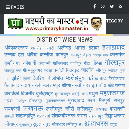
PAGES
CATEGORY
DISTRICT WISE NEWS
इलाहाबाद
अंबेडकरनगर
अलीगढ़
आगरा
इटावा
अमरोहा
अमेठी
उन्नाव
एटा
औरैया
कन्नौज
कानपुर
कासगंज
कानपुर देहात
कानपुर नगर
गोरखपुर
कुशीनगर
कौशांबी
गोण्डा
कौशाम्बी
गाजियाबाद
गाजीपुर
गोंडा
जालौन
गौतमबुद्धनगर
चन्दौली
चित्रकूट
जौनपुर
गौतमबुद्ध नगर
चंदौली
ज्योतिबा फुले
फतेहपुर
झाँसी
देवरिया
पीलीभीत
फर्रुखाबाद
फिरोजाबाद
झांसी
नगर
फैजाबाद
बदायूं
बरेली
बलरामपुर
बस्ती
बहराइच
बाँदा
बलिया
बागपत
बांदा
महराजगंज
बाराबंकी
बिजनौर
बुलंदशहर
मथुरा
बुलन्दशहर
भदोही
मऊ
मुरादाबाद
मेरठ
मैनपुरी
रामपुर
महोबा
मीरजापुर
मुजफ्फरनगर
मिर्जापुर
लखनऊ
रायबरेली
लखीमपुर खीरी
ललितपुर
वाराणसी
लख़नऊ
शाहजहाँपुर
संतकबीरनगर
संभल
सिद्धार्थनगर
शामली
श्रावस्ती
सहारनपुर
हाथरस
सीतापुर
सुल्तानपुर
हरदोई
सोनभद्र
हमीरपुर
हापुड़
सुलतानपुर