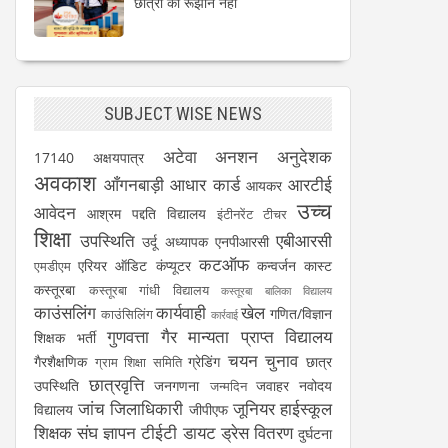
छात्रों का रूझान नहीं
SUBJECT WISE NEWS
अटेवा
अनशन
अनुदेशक
17140
अक्षयपात्र
अवकाश
आँगनबाड़ी
आधार कार्ड
आरटीई
आयकर
उच्च
आवेदन
आश्रम पद्दति विद्यालय
इंटीनरेंट टीचर
शिक्षा
उपस्थिति
एबीआरसी
उर्दू अध्यापक
एनपीआरसी
कटऑफ
एरियर
ऑडिट
कंप्यूटर
कन्वर्जन कास्ट
एमडीएम
कस्तूरबा
कस्तूरबा गांधी विद्यालय
कस्तूरबा बालिका विद्यालय
काउंसलिंग
कार्यवाही
खेल
गणित/विज्ञान
काउंसिलिंग
कार्रवाई
गुणवत्ता
गैर मान्यता प्राप्त विद्यालय
शिक्षक भर्ती
चयन
चुनाव
गैरशैक्षणिक
ग्रेडिंग
छात्र
ग्राम शिक्षा समिति
छात्रवृत्ति
उपस्थिति
जनगणना
जवाहर नवोदय
जन्मदिन
जांच
जिलाधिकारी
जूनियर हाईस्कूल
विद्यालय
जीपीएफ
शिक्षक संघ
ज्ञापन
टीईटी
डायट
ड्रेस वितरण
दुर्घटना