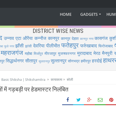
HOME
GADGETS
HUM
DISTRICT WISE NEWS
द
उन्नाव
एटा
औरैया
कन्नौज
कानपुर
कासगंज
कुश
कानपुर देहात
कानपुर नगर
फतेहपुर
झाँसी
देवरिया
पीलीभीत
फर्रुखाबाद
फिरोजाबाद
झांसी
िबा फुले नगर
महराजगंज
मुरादाबाद
मेरठ
मैनपुरी
र
महोबा
मीरजापुर
मुजफ्फरनगर
मिर्जापुर
हाथर
सिद्धार्थनगर
सीतापुर
सुल्तानपुर
हरदोई
पुर
सोनभद्र
हमीरपुर
सुलतानपुर
 | Basic Shiksha | Shikshamitra
कायाकल्प
बरेली
ं में गड़बड़ी पर हेडमास्टर निलंबित