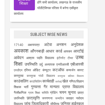
होंगे सभी कार्यालय, लखनऊ के राजकीय
पॉलीटेक्निक परिसर में बनेगा एकीकृत
कार्यालय
SUBJECT WISE NEWS
अटेवा
अनशन
अनुदेशक
17140
अक्षयपात्र
अवकाश
आँगनबाड़ी
आधार कार्ड
आरटीई
आयकर
उच्च
आवेदन
आश्रम पद्दति विद्यालय
इंटीनरेंट टीचर
शिक्षा
उपस्थिति
एबीआरसी
उर्दू अध्यापक
एनपीआरसी
कटऑफ
एरियर
ऑडिट
कंप्यूटर
कन्वर्जन कास्ट
एमडीएम
कस्तूरबा
कस्तूरबा गांधी विद्यालय
कस्तूरबा बालिका विद्यालय
काउंसलिंग
कार्यवाही
खेल
गणित/विज्ञान
काउंसिलिंग
कार्रवाई
गुणवत्ता
गैर मान्यता प्राप्त विद्यालय
शिक्षक भर्ती
चयन
चुनाव
गैरशैक्षणिक
ग्रेडिंग
छात्र
ग्राम शिक्षा समिति
छात्रवृत्ति
उपस्थिति
जनगणना
जवाहर नवोदय
जन्मदिन
जांच
जिलाधिकारी
जूनियर हाईस्कूल
विद्यालय
जीपीएफ