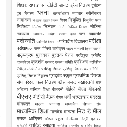
शिक्षक संघ
ज्ञापन
टीईटी
डायट
ड्रेस वितरण
दुर्घटना
धरना
दूध वितरण
नवाचार
नवीनीकरण
धारणाधिकार
नामांकन
नियुक्ति
नियुक्ति पत्र
निधन
निःशुल्क पुस्तक वितरण
निरीक्षण
निलंबन
नोटिस
निर्माण
नीति
नैपकिन वितरण
न्यायालय
पत्र
पदावनति
न्यायालय आदेश
पंचायत चुनाव
पदोन्नति
परीक्षा
परिषदीय विद्यालय
पदोन्नति वेतनमान
परीक्षाफल
पल्स पोलियो कार्यक्रम
पाठ्य सहगामी क्रियाकलाप
पाठ्यक्रम
पुरस्कार
पुस्तक
पेंशन
प्रतिकूल प्रविष्टि
े
प्रदर्शन
प्रशिक्षण
प्रत्यावेदन
प्रपत्र
प्रबन्ध समिति
प्रशिक्षित
प्रशिक्षु शिक्षक
प्रशिक्षु शिक्षक चयन 2011
बीपीएड संघर्ष मोर्चा
प्राइवेट स्कूल
प्राथमिक शिक्षक
प्रशिक्षु शिक्षक नियुक्ति
संघ
प्रेरक
फल वितरण
फीस
बजट
बर्खास्तगी
बाल
बीईओ
बीएड
बीएलओ
अधिकार
बालिका शिक्षा
बीआरसी
बीएसए
बीटीसी
बैठक
भर्ती
भ्रष्टाचार
मदरसा
बोनस
मांगपत्र
मातृत्व अवकाश
माध्यमिक शिक्षक संघ
माध्यमिक शिक्षा
मिड डे मील
मानदेय
मान्यता
र
मृतक आश्रित
मॉडल स्कूल
यूडायस
मोअल्लिम डिग्री
यूपीटेट
रसोइया
यूनिफॉर्म
रसोईया
राष्ट्रीय डी-वार्मिंग दिवस