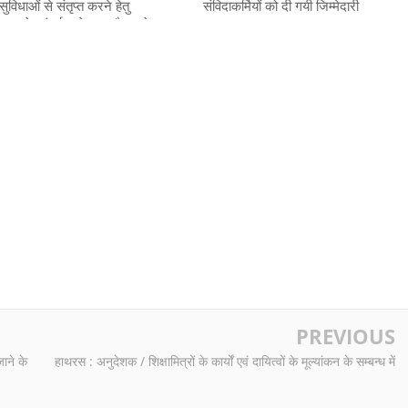
ुविधाओं से संतृप्त करने हेतु
संविदाकर्मियों को दी गयी जिम्मेदारी
प" के अंतर्गत खेल का मैदान के
टिका की फेन्सिंग आदि का निर्माण
 जाने के सम्बन्ध में
PREVIOUS
ाने के
हाथरस : अनुदेशक / शिक्षामित्रों के कार्यों एवं दायित्वों के मूल्यांकन के सम्बन्ध में