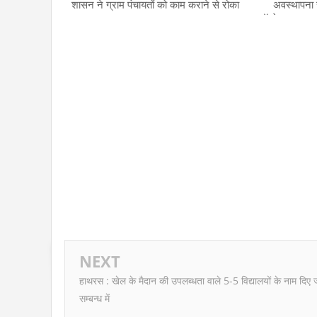
शासन ने ग्राम पंचायतों को काम कराने से रोका
अवस्थापना स
"ऑपरेशन कायाकल्
विकास, किचेन वा
कराए
NEXT
हाथरस : खेल के मैदान की उपलब्धता वाले 5-5 विद्यालयों के नाम दिए ज
सम्बन्ध में