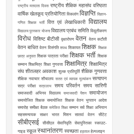
राष्ट्रीय शैक्षिक महासंघ
वरिष्ठता
राष्ट्रीय मतदाता दिवस
विज्ञप्ति
वार्षिक खेलकूद प्रतियोगिता
विकलांग
विज्ञान-
विद्यालय
वित्त एवं लेखाधिकारी
गणित शिक्षक भर्ती
विद्यालय प्रबंध समिति
विद्युतीकरण
विद्यालय पुरस्कार योजना
विरोध
वेतन
विशिष्ट बीटीसी
वृक्षारोपण
वेतन कटौती
शिक्षक
वेतन बाधित
वेतन विसंगति
शिकायत
शपथ
शिक्षक
शिक्षक भर्ती
शिक्षक पात्रता परीक्षा
शिक्षक
छात्र अनुपात
शिक्षामित्र
शिक्षामित्र
सम्मान
शिक्षमित्र
शिक्षा गुणवत्ता
संघ
शीतलहर अवकाश
शैक्षिक गुणवत्ता
शुल्क प्रतिपूर्ति
सत्यापन
शैक्षिक नवाचार
शौचालय
सतत एवं व्यापक मूल्यांकन
समय परिवर्तन
समय सारिणी
सत्र परीक्षा
सत्रलाभ
समायोजन
समाजवादी अभिनव विद्यालय
समाजवादी पेंशन
समायोजित शिक्षक
समायोजित शिक्षक वेतन भुगतान आदेश
समारोह
समीक्षा बैठक
सम्मान
सर्व शिक्षा अभियान
समेकित शिक्षा
सहसमन्वयक
साक्षर भारत मिशन
सातवां वेतन
सीटेट
सीबीएसई
सीसीएल
सेवानिवृति
सेवापुस्तिका
स्काउट-
स्थानांतरण
स्कूल
स्वच्छता
गाइड
हेल्पलाइन
हड़ताल