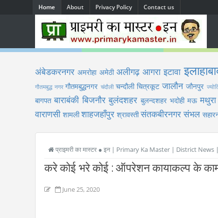
Home
About
Privacy Policy
Contact us
इलाहाबा
अंबेडकरनगर
अलीगढ़
आगरा
इटावा
अमरोहा
अमेठी
जालौन
गौतमबुद्धनगर
चन्दौली
चित्रकूट
जौनपुर
गौतमबुद्ध नगर
चंदौली
ज्योत
बाराबंकी
बिजनौर
बुलंदशहर
मथुरा
बागपत
बुलन्दशहर
भदोही
मऊ
वाराणसी
शाहजहाँपुर
संतकबीरनगर
संभल
शामली
श्रावस्ती
सहारन
प्राइमरी का मास्टर ● इन | Primary Ka Master | District News
करे कोई भरे कोई : ऑपरेशन कायाकल्प के कामो
June 25, 2020