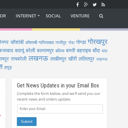
OR
INTERNET
SOCIAL
VENTURE
गोरखपुर
ीनगर
कौशांबी
गोण्डा
कौशाम्बी
गाजियाबाद
गाजीपुर
गोंडा
फैजाबाद
बदायूं
बरेली
बलरामपुर
बस्ती
बहराइच
बाँदा
बलिया
बांदा
लखनऊ
ामपुर
रायबरेली
लखीमपुर खीरी
ललितपुर
लख़नऊ
स
हापुड़
Get News Updates in your Email Box
Complete the form below, and we'll send you our
recent news and orders update.