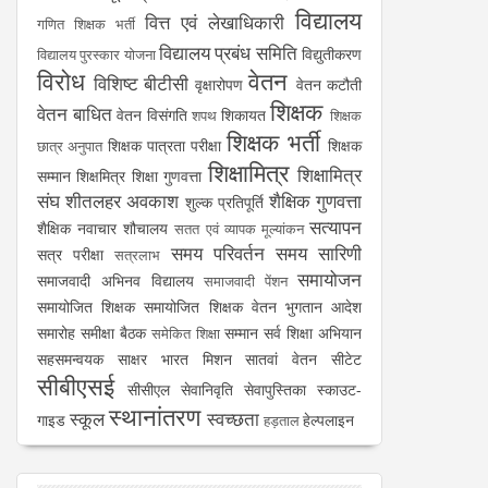
विद्यालय
वित्त एवं लेखाधिकारी
गणित शिक्षक भर्ती
विद्यालय प्रबंध समिति
विद्युतीकरण
विद्यालय पुरस्कार योजना
विरोध
वेतन
विशिष्ट बीटीसी
वृक्षारोपण
वेतन कटौती
शिक्षक
वेतन बाधित
वेतन विसंगति
शिकायत
शपथ
शिक्षक
शिक्षक भर्ती
शिक्षक पात्रता परीक्षा
शिक्षक
छात्र अनुपात
शिक्षामित्र
शिक्षामित्र
सम्मान
शिक्षमित्र
शिक्षा गुणवत्ता
संघ
शीतलहर अवकाश
शैक्षिक गुणवत्ता
शुल्क प्रतिपूर्ति
सत्यापन
शैक्षिक नवाचार
शौचालय
सतत एवं व्यापक मूल्यांकन
समय परिवर्तन
समय सारिणी
सत्र परीक्षा
सत्रलाभ
समायोजन
समाजवादी अभिनव विद्यालय
समाजवादी पेंशन
समायोजित शिक्षक
समायोजित शिक्षक वेतन भुगतान आदेश
समारोह
समीक्षा बैठक
सम्मान
सर्व शिक्षा अभियान
समेकित शिक्षा
सहसमन्वयक
साक्षर भारत मिशन
सातवां वेतन
सीटेट
सीबीएसई
सीसीएल
सेवानिवृति
सेवापुस्तिका
स्काउट-
स्थानांतरण
स्कूल
स्वच्छता
गाइड
हेल्पलाइन
हड़ताल