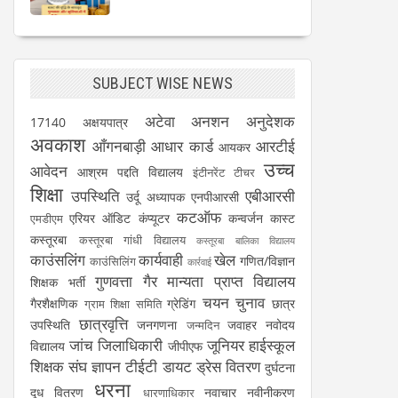
SUBJECT WISE NEWS
अटेवा
अनशन
अनुदेशक
17140
अक्षयपात्र
अवकाश
आँगनबाड़ी
आधार कार्ड
आरटीई
आयकर
उच्च
आवेदन
आश्रम पद्दति विद्यालय
इंटीनरेंट टीचर
शिक्षा
उपस्थिति
एबीआरसी
उर्दू अध्यापक
एनपीआरसी
कटऑफ
एरियर
ऑडिट
कंप्यूटर
कन्वर्जन कास्ट
एमडीएम
कस्तूरबा
कस्तूरबा गांधी विद्यालय
कस्तूरबा बालिका विद्यालय
काउंसलिंग
कार्यवाही
खेल
गणित/विज्ञान
काउंसिलिंग
कार्रवाई
गुणवत्ता
गैर मान्यता प्राप्त विद्यालय
शिक्षक भर्ती
चयन
चुनाव
गैरशैक्षणिक
ग्रेडिंग
छात्र
ग्राम शिक्षा समिति
छात्रवृत्ति
उपस्थिति
जनगणना
जवाहर नवोदय
जन्मदिन
जांच
जिलाधिकारी
जूनियर हाईस्कूल
विद्यालय
जीपीएफ
शिक्षक संघ
ज्ञापन
टीईटी
डायट
ड्रेस वितरण
दुर्घटना
धरना
दूध वितरण
नवाचार
नवीनीकरण
धारणाधिकार