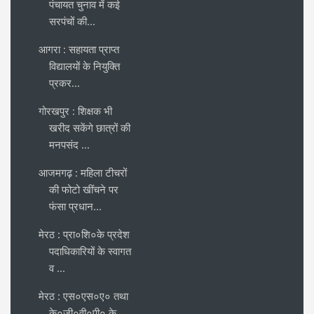
पंचायत चुनाव में कई
सरपंचों की...
आगरा : सहायता प्राप्त
विद्यालयों के नियुक्ति
प्रकर...
गोरखपुर : शिक्षक भी
खरीद सकेंगे छात्रों की
मनपसंद ...
आजमगढ़ : महिला टीचरों
की फोटो खींचने पर
फंसा प्रधान...
मेरठ : प्रा०शि०के प्रदेश
पदाधिकारियों के स्वागत
व ...
मेरठ : एस०एस०ए० तथा
के०जी०वी०पी० के