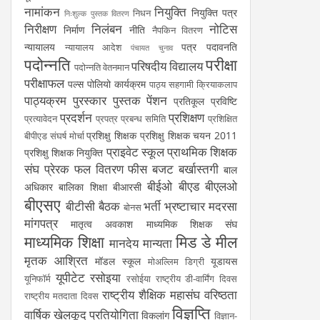
नामांकन
नियुक्ति
नियुक्ति पत्र
निधन
निःशुल्क पुस्तक वितरण
निरीक्षण
निलंबन
नोटिस
निर्माण
नीति
नैपकिन वितरण
न्यायालय
पत्र
पदावनति
न्यायालय आदेश
पंचायत चुनाव
पदोन्नति
परीक्षा
परिषदीय विद्यालय
पदोन्नति वेतनमान
परीक्षाफल
पल्स पोलियो कार्यक्रम
पाठ्य सहगामी क्रियाकलाप
पाठ्यक्रम
पुरस्कार
पुस्तक
पेंशन
प्रतिकूल प्रविष्टि
प्रदर्शन
प्रशिक्षण
प्रत्यावेदन
प्रपत्र
प्रबन्ध समिति
प्रशिक्षित
प्रशिक्षु शिक्षक
प्रशिक्षु शिक्षक चयन 2011
बीपीएड संघर्ष मोर्चा
प्राइवेट स्कूल
प्राथमिक शिक्षक
प्रशिक्षु शिक्षक नियुक्ति
संघ
प्रेरक
फल वितरण
फीस
बजट
बर्खास्तगी
बाल
बीईओ
बीएड
बीएलओ
अधिकार
बालिका शिक्षा
बीआरसी
बीएसए
बीटीसी
बैठक
भर्ती
भ्रष्टाचार
मदरसा
बोनस
मांगपत्र
मातृत्व अवकाश
माध्यमिक शिक्षक संघ
माध्यमिक शिक्षा
मिड डे मील
मानदेय
मान्यता
मृतक आश्रित
मॉडल स्कूल
यूडायस
मोअल्लिम डिग्री
यूपीटेट
रसोइया
यूनिफॉर्म
रसोईया
राष्ट्रीय डी-वार्मिंग दिवस
राष्ट्रीय शैक्षिक महासंघ
वरिष्ठता
राष्ट्रीय मतदाता दिवस
विज्ञप्ति
वार्षिक खेलकूद प्रतियोगिता
विकलांग
विज्ञान-