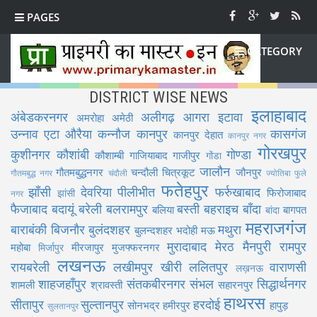
PAGES
CATEGORY
DISTRICT WISE NEWS
इलाहाबाद
अंबेडकरनगर
अलीगढ़
आगरा
इटावा
अमरोहा
अमेठी
उन्नाव
एटा
औरैया
कन्नौज
कानपुर
कासगंज
कानपुर देहात
कानपुर नगर
गोरखपुर
कुशीनगर
कौशांबी
गोण्डा
कौशाम्बी
गाजियाबाद
गाजीपुर
गोंडा
जालौन
गौतमबुद्धनगर
चन्दौली
चित्रकूट
जौनपुर
गौतमबुद्ध नगर
चंदौली
ज्योतिबा फुले
फतेहपुर
झाँसी
देवरिया
पीलीभीत
फर्रुखाबाद
फिरोजाबाद
झांसी
नगर
फैजाबाद
बदायूं
बरेली
बलरामपुर
बस्ती
बहराइच
बाँदा
बलिया
बागपत
बांदा
महराजगंज
बाराबंकी
बिजनौर
बुलंदशहर
मथुरा
बुलन्दशहर
भदोही
मऊ
मुरादाबाद
मेरठ
मैनपुरी
रामपुर
महोबा
मीरजापुर
मुजफ्फरनगर
मिर्जापुर
लखनऊ
रायबरेली
लखीमपुर खीरी
ललितपुर
वाराणसी
लख़नऊ
शाहजहाँपुर
संतकबीरनगर
संभल
सिद्धार्थनगर
शामली
श्रावस्ती
सहारनपुर
हाथरस
सीतापुर
सुल्तानपुर
हरदोई
सोनभद्र
हमीरपुर
हापुड़
सुलतानपुर