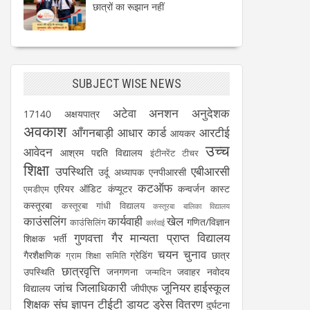
छात्रों का रूझान नहीं
SUBJECT WISE NEWS
अटेवा
अनशन
अनुदेशक
17140
अक्षयपात्र
अवकाश
आँगनबाड़ी
आधार कार्ड
आरटीई
आयकर
उच्च
आवेदन
आश्रम पद्दति विद्यालय
इंटीनरेंट टीचर
शिक्षा
उपस्थिति
एबीआरसी
उर्दू अध्यापक
एनपीआरसी
कटऑफ
एरियर
ऑडिट
कंप्यूटर
कन्वर्जन कास्ट
एमडीएम
कस्तूरबा
कस्तूरबा गांधी विद्यालय
कस्तूरबा बालिका विद्यालय
काउंसलिंग
कार्यवाही
खेल
गणित/विज्ञान
काउंसिलिंग
कार्रवाई
गुणवत्ता
गैर मान्यता प्राप्त विद्यालय
शिक्षक भर्ती
चयन
चुनाव
गैरशैक्षणिक
ग्रेडिंग
छात्र
ग्राम शिक्षा समिति
छात्रवृत्ति
उपस्थिति
जनगणना
जवाहर नवोदय
जन्मदिन
जांच
जिलाधिकारी
जूनियर हाईस्कूल
विद्यालय
जीपीएफ
शिक्षक संघ
ज्ञापन
टीईटी
डायट
ड्रेस वितरण
दुर्घटना