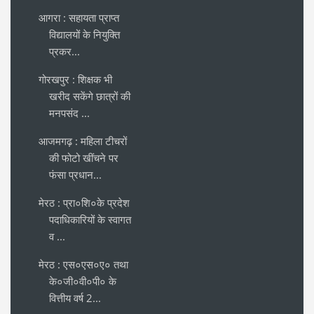
आगरा : सहायता प्राप्त
विद्यालयों के नियुक्ति
प्रकर...
गोरखपुर : शिक्षक भी
खरीद सकेंगे छात्रों की
मनपसंद ...
आजमगढ़ : महिला टीचरों
की फोटो खींचने पर
फंसा प्रधान...
मेरठ : प्रा०शि०के प्रदेश
पदाधिकारियों के स्वागत
व ...
मेरठ : एस०एस०ए० तथा
के०जी०वी०पी० के
वित्तीय वर्ष 2...