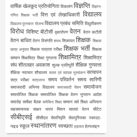
विज्ञप्ति
वार्षिक खेलकूद प्रतियोगिता
विकलांग
विज्ञान-
विद्यालय
वित्त एवं लेखाधिकारी
गणित शिक्षक भर्ती
विद्यालय प्रबंध समिति
विद्युतीकरण
विद्यालय पुरस्कार योजना
विरोध
वेतन
विशिष्ट बीटीसी
वृक्षारोपण
वेतन कटौती
शिक्षक
वेतन बाधित
वेतन विसंगति
शिकायत
शपथ
शिक्षक
शिक्षक भर्ती
शिक्षक पात्रता परीक्षा
शिक्षक
छात्र अनुपात
शिक्षामित्र
शिक्षामित्र
सम्मान
शिक्षमित्र
शिक्षा गुणवत्ता
संघ
शीतलहर अवकाश
शैक्षिक गुणवत्ता
शुल्क प्रतिपूर्ति
सत्यापन
शैक्षिक नवाचार
शौचालय
सतत एवं व्यापक मूल्यांकन
समय परिवर्तन
समय सारिणी
सत्र परीक्षा
सत्रलाभ
समायोजन
समाजवादी अभिनव विद्यालय
समाजवादी पेंशन
समायोजित शिक्षक
समायोजित शिक्षक वेतन भुगतान आदेश
समारोह
समीक्षा बैठक
सम्मान
सर्व शिक्षा अभियान
समेकित शिक्षा
सहसमन्वयक
साक्षर भारत मिशन
सातवां वेतन
सीटेट
सीबीएसई
सीसीएल
सेवानिवृति
सेवापुस्तिका
स्काउट-
स्थानांतरण
स्कूल
स्वच्छता
गाइड
हेल्पलाइन
हड़ताल