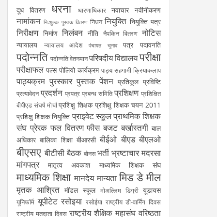
धरना
दूध वितरण
नवाचार
नवीनीकरण
धारणाधिकार
नामांकन
नियुक्ति
नियुक्ति पत्र
निधन
निःशुल्क पुस्तक वितरण
निरीक्षण
निलंबन
नोटिस
निर्माण
नीति
नैपकिन वितरण
न्यायालय
पत्र
पदावनति
न्यायालय आदेश
पंचायत चुनाव
पदोन्नति
परीक्षा
परिषदीय विद्यालय
पदोन्नति वेतनमान
परीक्षाफल
पल्स पोलियो कार्यक्रम
पाठ्य सहगामी क्रियाकलाप
पाठ्यक्रम
पुरस्कार
पुस्तक
पेंशन
प्रतिकूल प्रविष्टि
प्रदर्शन
प्रशिक्षण
प्रत्यावेदन
प्रपत्र
प्रबन्ध समिति
प्रशिक्षित
प्रशिक्षु शिक्षक
प्रशिक्षु शिक्षक चयन 2011
बीपीएड संघर्ष मोर्चा
प्राइवेट स्कूल
प्राथमिक शिक्षक
प्रशिक्षु शिक्षक नियुक्ति
संघ
प्रेरक
फल वितरण
फीस
बजट
बर्खास्तगी
बाल
बीईओ
बीएड
बीएलओ
अधिकार
बालिका शिक्षा
बीआरसी
बीएसए
बीटीसी
बैठक
भर्ती
भ्रष्टाचार
मदरसा
बोनस
मांगपत्र
मातृत्व अवकाश
माध्यमिक शिक्षक संघ
माध्यमिक शिक्षा
मिड डे मील
मानदेय
मान्यता
मृतक आश्रित
मॉडल स्कूल
यूडायस
मोअल्लिम डिग्री
यूपीटेट
रसोइया
यूनिफॉर्म
रसोईया
राष्ट्रीय डी-वार्मिंग दिवस
राष्ट्रीय शैक्षिक महासंघ
वरिष्ठता
राष्ट्रीय मतदाता दिवस