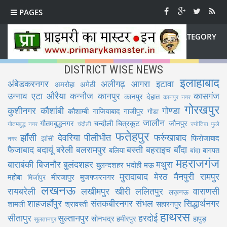
PAGES
CATEGORY
DISTRICT WISE NEWS
इलाहाबाद
अंबेडकरनगर
अलीगढ़
आगरा
इटावा
अमरोहा
अमेठी
उन्नाव
एटा
औरैया
कन्नौज
कानपुर
कासगंज
कानपुर देहात
कानपुर नगर
गोरखपुर
कुशीनगर
कौशांबी
गोण्डा
कौशाम्बी
गाजियाबाद
गाजीपुर
गोंडा
जालौन
गौतमबुद्धनगर
चन्दौली
चित्रकूट
जौनपुर
गौतमबुद्ध नगर
चंदौली
ज्योतिबा फुले
फतेहपुर
झाँसी
देवरिया
पीलीभीत
फर्रुखाबाद
फिरोजाबाद
झांसी
नगर
फैजाबाद
बदायूं
बरेली
बलरामपुर
बस्ती
बहराइच
बाँदा
बलिया
बागपत
बांदा
महराजगंज
बाराबंकी
बिजनौर
बुलंदशहर
मथुरा
बुलन्दशहर
भदोही
मऊ
मुरादाबाद
मेरठ
मैनपुरी
रामपुर
महोबा
मीरजापुर
मुजफ्फरनगर
मिर्जापुर
लखनऊ
रायबरेली
लखीमपुर खीरी
ललितपुर
वाराणसी
लख़नऊ
शाहजहाँपुर
संतकबीरनगर
संभल
सिद्धार्थनगर
शामली
श्रावस्ती
सहारनपुर
हाथरस
सीतापुर
सुल्तानपुर
हरदोई
सोनभद्र
हमीरपुर
हापुड़
सुलतानपुर