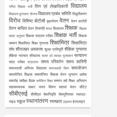
विद्यालय
वित्त एवं लेखाधिकारी
गणित शिक्षक भर्ती
विद्यालय प्रबंध समिति
विद्युतीकरण
विद्यालय पुरस्कार योजना
विरोध
वेतन
विशिष्ट बीटीसी
वृक्षारोपण
वेतन कटौती
शिक्षक
वेतन बाधित
वेतन विसंगति
शिकायत
शपथ
शिक्षक
शिक्षक भर्ती
शिक्षक पात्रता परीक्षा
शिक्षक
छात्र अनुपात
शिक्षामित्र
शिक्षामित्र
सम्मान
शिक्षमित्र
शिक्षा गुणवत्ता
संघ
शीतलहर अवकाश
शैक्षिक गुणवत्ता
शुल्क प्रतिपूर्ति
सत्यापन
शैक्षिक नवाचार
शौचालय
सतत एवं व्यापक मूल्यांकन
समय परिवर्तन
समय सारिणी
सत्र परीक्षा
सत्रलाभ
समायोजन
समाजवादी अभिनव विद्यालय
समाजवादी पेंशन
समायोजित शिक्षक
समायोजित शिक्षक वेतन भुगतान आदेश
समारोह
समीक्षा बैठक
सम्मान
सर्व शिक्षा अभियान
समेकित शिक्षा
सहसमन्वयक
साक्षर भारत मिशन
सातवां वेतन
सीटेट
सीबीएसई
सीसीएल
सेवानिवृति
सेवापुस्तिका
स्काउट-
स्थानांतरण
स्कूल
स्वच्छता
गाइड
हेल्पलाइन
हड़ताल