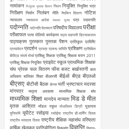
नामांकन
नियुक्ति
नियुक्ति पत्र
निधन
निःशुल्क पुस्तक वितरण
निरीक्षण
निलंबन
नोटिस
निर्माण
नीति
नैपकिन वितरण
न्यायालय
पत्र
पदावनति
न्यायालय आदेश
पंचायत चुनाव
पदोन्नति
परीक्षा
परिषदीय विद्यालय
पदोन्नति वेतनमान
परीक्षाफल
पल्स पोलियो कार्यक्रम
पाठ्य सहगामी क्रियाकलाप
पाठ्यक्रम
पुरस्कार
पुस्तक
पेंशन
प्रतिकूल प्रविष्टि
प्रदर्शन
प्रशिक्षण
प्रत्यावेदन
प्रपत्र
प्रबन्ध समिति
प्रशिक्षित
प्रशिक्षु शिक्षक
प्रशिक्षु शिक्षक चयन 2011
बीपीएड संघर्ष मोर्चा
प्राइवेट स्कूल
प्राथमिक शिक्षक
प्रशिक्षु शिक्षक नियुक्ति
संघ
प्रेरक
फल वितरण
फीस
बजट
बर्खास्तगी
बाल
बीईओ
बीएड
बीएलओ
अधिकार
बालिका शिक्षा
बीआरसी
बीएसए
बीटीसी
बैठक
भर्ती
भ्रष्टाचार
मदरसा
बोनस
मांगपत्र
मातृत्व अवकाश
माध्यमिक शिक्षक संघ
माध्यमिक शिक्षा
मिड डे मील
मानदेय
मान्यता
मृतक आश्रित
मॉडल स्कूल
यूडायस
मोअल्लिम डिग्री
यूपीटेट
रसोइया
यूनिफॉर्म
रसोईया
राष्ट्रीय डी-वार्मिंग दिवस
राष्ट्रीय शैक्षिक महासंघ
वरिष्ठता
राष्ट्रीय मतदाता दिवस
विज्ञप्ति
वार्षिक खेलकूद प्रतियोगिता
विकलांग
विज्ञान-