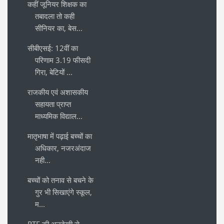
कहीं जूनियर शिक्षक का
तबादला तो कही
सीनियर का, बेस...
सीबीएसई: 12वीं का
परिणाम 3.19 फीसदी
गिरा, बेटियों ...
राजकीय एवं अशासकीय
सहायता प्राप्त
माध्यमिक विद्याल...
मातृभाषा में पढ़ाई बच्चों का
अधिकार, नजरअंदाज
नही...
बच्चों को तनाव से बचने के
गुर भी सिखाएंगे स्कूल,
म...
RTE की अनदेखी से