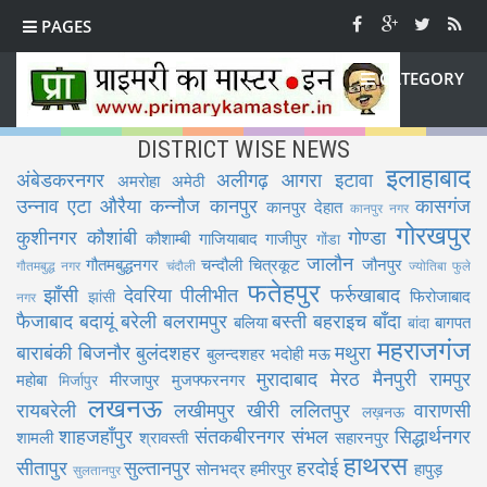
PAGES
CATEGORY
DISTRICT WISE NEWS
इलाहाबाद
अंबेडकरनगर
अलीगढ़
आगरा
इटावा
अमरोहा
अमेठी
उन्नाव
एटा
औरैया
कन्नौज
कानपुर
कासगंज
कानपुर देहात
कानपुर नगर
गोरखपुर
कुशीनगर
कौशांबी
गोण्डा
कौशाम्बी
गाजियाबाद
गाजीपुर
गोंडा
जालौन
गौतमबुद्धनगर
चन्दौली
चित्रकूट
जौनपुर
गौतमबुद्ध नगर
चंदौली
ज्योतिबा फुले
फतेहपुर
झाँसी
देवरिया
पीलीभीत
फर्रुखाबाद
फिरोजाबाद
झांसी
नगर
फैजाबाद
बदायूं
बरेली
बलरामपुर
बस्ती
बहराइच
बाँदा
बलिया
बागपत
बांदा
महराजगंज
बाराबंकी
बिजनौर
बुलंदशहर
मथुरा
बुलन्दशहर
भदोही
मऊ
मुरादाबाद
मेरठ
मैनपुरी
रामपुर
महोबा
मीरजापुर
मुजफ्फरनगर
मिर्जापुर
लखनऊ
रायबरेली
लखीमपुर खीरी
ललितपुर
वाराणसी
लख़नऊ
शाहजहाँपुर
संतकबीरनगर
संभल
सिद्धार्थनगर
शामली
श्रावस्ती
सहारनपुर
हाथरस
सीतापुर
सुल्तानपुर
हरदोई
सोनभद्र
हमीरपुर
हापुड़
सुलतानपुर