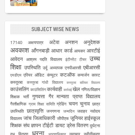
SUBJECT WISE NEWS
अटेवा
अनशन
अनुदेशक
17140
अक्षयपात्र
अवकाश
आँगनबाड़ी
आधार कार्ड
आरटीई
आयकर
उच्च
आवेदन
आश्रम पद्दति विद्यालय
इंटीनरेंट टीचर
शिक्षा
उपस्थिति
एबीआरसी
उर्दू अध्यापक
एनपीआरसी
कटऑफ
एरियर
ऑडिट
कंप्यूटर
कन्वर्जन कास्ट
एमडीएम
कस्तूरबा
कस्तूरबा गांधी विद्यालय
कस्तूरबा बालिका विद्यालय
काउंसलिंग
कार्यवाही
खेल
गणित/विज्ञान
काउंसिलिंग
कार्रवाई
गुणवत्ता
गैर मान्यता प्राप्त विद्यालय
शिक्षक भर्ती
चयन
चुनाव
गैरशैक्षणिक
ग्रेडिंग
छात्र
ग्राम शिक्षा समिति
छात्रवृत्ति
उपस्थिति
जनगणना
जवाहर नवोदय
जन्मदिन
जांच
जिलाधिकारी
जूनियर हाईस्कूल
विद्यालय
जीपीएफ
शिक्षक संघ
ज्ञापन
टीईटी
डायट
ड्रेस वितरण
दुर्घटना
धरना
दूध वितरण
नवाचार
नवीनीकरण
धारणाधिकार