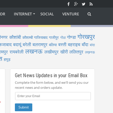
OR
INTERNET
SOCIAL
VENTURE
गोरखपुर
ीनगर
कौशांबी
गोण्डा
कौशाम्बी
गाजियाबाद
गाजीपुर
गोंडा
फैजाबाद
बदायूं
बरेली
बलरामपुर
बस्ती
बहराइच
बाँदा
बलिया
बांदा
लखनऊ
ामपुर
रायबरेली
लखीमपुर खीरी
ललितपुर
लख़नऊ
स
हापुड़
Get News Updates in your Email Box
Complete the form below, and we'll send you our
recent news and orders update.