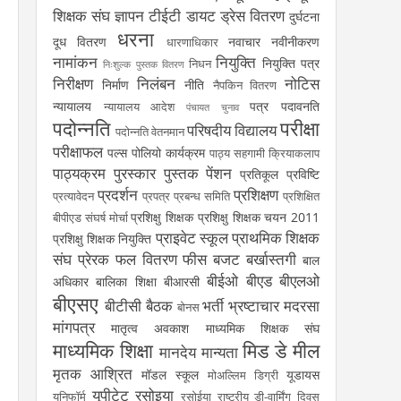
शिक्षक संघ
ज्ञापन
टीईटी
डायट
ड्रेस वितरण
दुर्घटना
धरना
दूध वितरण
नवाचार
नवीनीकरण
धारणाधिकार
नामांकन
नियुक्ति
नियुक्ति पत्र
निधन
निःशुल्क पुस्तक वितरण
निरीक्षण
निलंबन
नोटिस
निर्माण
नीति
नैपकिन वितरण
न्यायालय
पत्र
पदावनति
न्यायालय आदेश
पंचायत चुनाव
पदोन्नति
परीक्षा
परिषदीय विद्यालय
पदोन्नति वेतनमान
परीक्षाफल
पल्स पोलियो कार्यक्रम
पाठ्य सहगामी क्रियाकलाप
पाठ्यक्रम
पुरस्कार
पुस्तक
पेंशन
प्रतिकूल प्रविष्टि
प्रदर्शन
प्रशिक्षण
प्रत्यावेदन
प्रपत्र
प्रबन्ध समिति
प्रशिक्षित
प्रशिक्षु शिक्षक
प्रशिक्षु शिक्षक चयन 2011
बीपीएड संघर्ष मोर्चा
प्राइवेट स्कूल
प्राथमिक शिक्षक
प्रशिक्षु शिक्षक नियुक्ति
संघ
प्रेरक
फल वितरण
फीस
बजट
बर्खास्तगी
बाल
बीईओ
बीएड
बीएलओ
अधिकार
बालिका शिक्षा
बीआरसी
बीएसए
बीटीसी
बैठक
भर्ती
भ्रष्टाचार
मदरसा
बोनस
मांगपत्र
मातृत्व अवकाश
माध्यमिक शिक्षक संघ
माध्यमिक शिक्षा
मिड डे मील
मानदेय
मान्यता
मृतक आश्रित
मॉडल स्कूल
यूडायस
मोअल्लिम डिग्री
यूपीटेट
रसोइया
यूनिफॉर्म
रसोईया
राष्ट्रीय डी-वार्मिंग दिवस