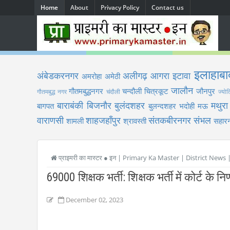
Home
About
Privacy Policy
Contact us
इलाहाबा
अंबेडकरनगर
अलीगढ़
आगरा
इटावा
अमरोहा
अमेठी
जालौन
गौतमबुद्धनगर
चन्दौली
चित्रकूट
जौनपुर
गौतमबुद्ध नगर
चंदौली
ज्योत
बाराबंकी
बिजनौर
बुलंदशहर
मथुरा
बागपत
बुलन्दशहर
भदोही
मऊ
वाराणसी
शाहजहाँपुर
संतकबीरनगर
संभल
शामली
श्रावस्ती
सहारन
प्राइमरी का मास्टर ● इन | Primary Ka Master | District News
69000 शिक्षक भर्ती: शिक्षक भर्ती में कोर्ट के न
December 02, 2023