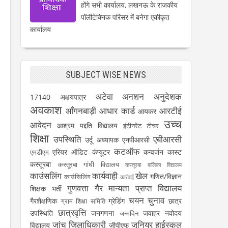
होंगे सभी कार्यालय, लखनऊ के राजकीय
पॉलीटेक्निक परिसर में बनेगा एकीकृत
कार्यालय
SUBJECT WISE NEWS
अटेवा
अनशन
अनुदेशक
17140
अक्षयपात्र
अवकाश
आँगनबाड़ी
आधार कार्ड
आरटीई
आयकर
उच्च
आवेदन
आश्रम पद्दति विद्यालय
इंटीनरेंट टीचर
शिक्षा
उपस्थिति
एबीआरसी
उर्दू अध्यापक
एनपीआरसी
कटऑफ
एरियर
ऑडिट
कंप्यूटर
कन्वर्जन कास्ट
एमडीएम
कस्तूरबा
कस्तूरबा गांधी विद्यालय
कस्तूरबा बालिका विद्यालय
काउंसलिंग
कार्यवाही
खेल
गणित/विज्ञान
काउंसिलिंग
कार्रवाई
गुणवत्ता
गैर मान्यता प्राप्त विद्यालय
शिक्षक भर्ती
चयन
चुनाव
गैरशैक्षणिक
ग्रेडिंग
छात्र
ग्राम शिक्षा समिति
छात्रवृत्ति
उपस्थिति
जनगणना
जवाहर नवोदय
जन्मदिन
जांच
जिलाधिकारी
जूनियर हाईस्कूल
विद्यालय
जीपीएफ