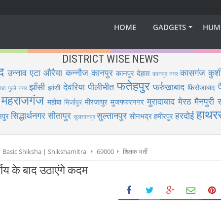
HOME
GADGETS
HUM
DISTRICT WISE NEWS
द
उन्नाव
एटा
औरैया
कन्नौज
कानपुर
कासगंज
कुश
कानपुर देहात
कानपुर नगर
फतेहपुर
झाँसी
देवरिया
पीलीभीत
फर्रुखाबाद
फिरोजाबाद
झांसी
िबा फुले नगर
महराजगंज
मुरादाबाद
मेरठ
मैनपुरी
र
महोबा
मीरजापुर
मुजफ्फरनगर
मिर्जापुर
हाथर
सिद्धार्थनगर
सीतापुर
सुल्तानपुर
हरदोई
पुर
सोनभद्र
हमीरपुर
सुलतानपुर
 | Basic Shiksha | Shikshamitra
69000
शिक्षक भर्ती
िर्णय के बाद उठाएंगे कदम