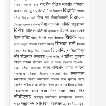
राष्ट्रीय शैक्षिक महासंघ
वरिष्ठता
राष्ट्रीय मतदाता दिवस
विज्ञप्ति
वार्षिक खेलकूद प्रतियोगिता
विकलांग
विज्ञान-
विद्यालय
वित्त एवं लेखाधिकारी
गणित शिक्षक भर्ती
विद्यालय प्रबंध समिति
विद्युतीकरण
विद्यालय पुरस्कार योजना
विरोध
वेतन
विशिष्ट बीटीसी
वृक्षारोपण
वेतन कटौती
शिक्षक
वेतन बाधित
वेतन विसंगति
शिकायत
शपथ
शिक्षक
शिक्षक भर्ती
शिक्षक पात्रता परीक्षा
शिक्षक
छात्र अनुपात
शिक्षामित्र
शिक्षामित्र
सम्मान
शिक्षमित्र
शिक्षा गुणवत्ता
संघ
शीतलहर अवकाश
शैक्षिक गुणवत्ता
शुल्क प्रतिपूर्ति
सत्यापन
शैक्षिक नवाचार
शौचालय
सतत एवं व्यापक मूल्यांकन
समय परिवर्तन
समय सारिणी
सत्र परीक्षा
सत्रलाभ
समायोजन
समाजवादी अभिनव विद्यालय
समाजवादी पेंशन
समायोजित शिक्षक
समायोजित शिक्षक वेतन भुगतान आदेश
समारोह
समीक्षा बैठक
सम्मान
सर्व शिक्षा अभियान
समेकित शिक्षा
सहसमन्वयक
साक्षर भारत मिशन
सातवां वेतन
सीटेट
सीबीएसई
सीसीएल
सेवानिवृति
सेवापुस्तिका
स्काउट-
स्थानांतरण
स्कूल
स्वच्छता
गाइड
हेल्पलाइन
हड़ताल