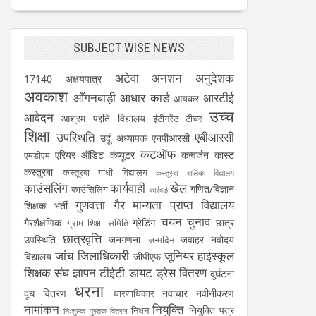
SUBJECT WISE NEWS
अटेवा
अनशन
अनुदेशक
17140
अक्षयपात्र
अवकाश
आँगनबाड़ी
आधार कार्ड
आरटीई
आयकर
उच्च
आवेदन
आश्रम पद्दति विद्यालय
इंटीनरेंट टीचर
शिक्षा
उपस्थिति
एबीआरसी
उर्दू अध्यापक
एनपीआरसी
कटऑफ
एरियर
ऑडिट
कंप्यूटर
कन्वर्जन कास्ट
एमडीएम
कस्तूरबा
कस्तूरबा गांधी विद्यालय
कस्तूरबा बालिका विद्यालय
काउंसलिंग
कार्यवाही
खेल
गणित/विज्ञान
काउंसिलिंग
कार्रवाई
गुणवत्ता
गैर मान्यता प्राप्त विद्यालय
शिक्षक भर्ती
चयन
चुनाव
गैरशैक्षणिक
ग्रेडिंग
छात्र
ग्राम शिक्षा समिति
छात्रवृत्ति
उपस्थिति
जनगणना
जवाहर नवोदय
जन्मदिन
जांच
जिलाधिकारी
जूनियर हाईस्कूल
विद्यालय
जीपीएफ
शिक्षक संघ
ज्ञापन
टीईटी
डायट
ड्रेस वितरण
दुर्घटना
धरना
दूध वितरण
नवाचार
नवीनीकरण
धारणाधिकार
नामांकन
नियुक्ति
नियुक्ति पत्र
निधन
निःशुल्क पुस्तक वितरण