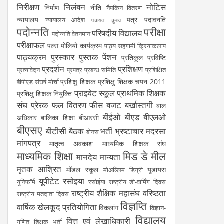
निरीक्षण
निलंबन
नोटिस
निर्माण
नीति
नैपकिन वितरण
न्यायालय
पत्र
पदावनति
न्यायालय आदेश
पंचायत चुनाव
पदोन्नति
परीक्षा
परिषदीय विद्यालय
पदोन्नति वेतनमान
परीक्षाफल
पल्स पोलियो कार्यक्रम
पाठ्य सहगामी क्रियाकलाप
पाठ्यक्रम
पुरस्कार
पुस्तक
पेंशन
प्रतिकूल प्रविष्टि
प्रदर्शन
प्रशिक्षण
प्रत्यावेदन
प्रपत्र
प्रबन्ध समिति
प्रशिक्षित
प्रशिक्षु शिक्षक
प्रशिक्षु शिक्षक चयन 2011
बीपीएड संघर्ष मोर्चा
प्राइवेट स्कूल
प्राथमिक शिक्षक
प्रशिक्षु शिक्षक नियुक्ति
संघ
प्रेरक
फल वितरण
फीस
बजट
बर्खास्तगी
बाल
बीईओ
बीएड
बीएलओ
अधिकार
बालिका शिक्षा
बीआरसी
बीएसए
बीटीसी
बैठक
भर्ती
भ्रष्टाचार
मदरसा
बोनस
मांगपत्र
मातृत्व अवकाश
माध्यमिक शिक्षक संघ
माध्यमिक शिक्षा
मिड डे मील
मानदेय
मान्यता
मृतक आश्रित
मॉडल स्कूल
यूडायस
मोअल्लिम डिग्री
यूपीटेट
रसोइया
यूनिफॉर्म
रसोईया
राष्ट्रीय डी-वार्मिंग दिवस
राष्ट्रीय शैक्षिक महासंघ
वरिष्ठता
राष्ट्रीय मतदाता दिवस
विज्ञप्ति
वार्षिक खेलकूद प्रतियोगिता
विकलांग
विज्ञान-
विद्यालय
वित्त एवं लेखाधिकारी
गणित शिक्षक भर्ती