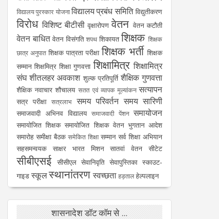
विद्यालय प्रबंध समिति
विद्युतीकरण
विद्यालय पुरस्कार योजना
विरोध
वेतन
विशिष्ट बीटीसी
वृक्षारोपण
वेतन कटौती
शिक्षक
वेतन बाधित
वेतन विसंगति
शिकायत
शपथ
शिक्षक
शिक्षक भर्ती
शिक्षक पात्रता परीक्षा
शिक्षक
छात्र अनुपात
शिक्षामित्र
शिक्षामित्र
सम्मान
शिक्षमित्र
शिक्षा गुणवत्ता
संघ
शीतलहर अवकाश
शैक्षिक गुणवत्ता
शुल्क प्रतिपूर्ति
सत्यापन
शैक्षिक नवाचार
शौचालय
सतत एवं व्यापक मूल्यांकन
समय परिवर्तन
समय सारिणी
सत्र परीक्षा
सत्रलाभ
समायोजन
समाजवादी अभिनव विद्यालय
समाजवादी पेंशन
समायोजित शिक्षक
समायोजित शिक्षक वेतन भुगतान आदेश
समारोह
समीक्षा बैठक
सम्मान
सर्व शिक्षा अभियान
समेकित शिक्षा
सहसमन्वयक
साक्षर भारत मिशन
सातवां वेतन
सीटेट
सीबीएसई
सीसीएल
सेवानिवृति
सेवापुस्तिका
स्काउट-
स्थानांतरण
स्कूल
स्वच्छता
गाइड
हेल्पलाइन
हड़ताल
शासनादेश डॉट कॉम से ...