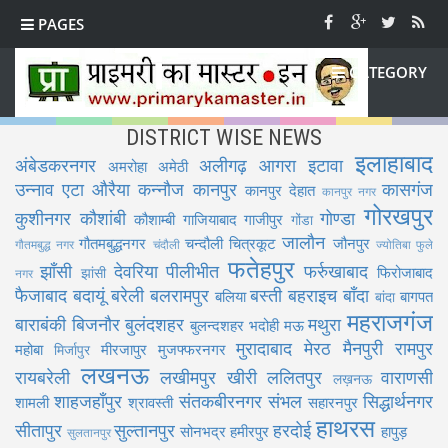
PAGES
CATEGORY
DISTRICT WISE NEWS
इलाहाबाद
अंबेडकरनगर
अलीगढ़
आगरा
इटावा
अमरोहा
अमेठी
उन्नाव
एटा
औरैया
कन्नौज
कानपुर
कासगंज
कानपुर देहात
कानपुर नगर
गोरखपुर
कुशीनगर
कौशांबी
गोण्डा
कौशाम्बी
गाजियाबाद
गाजीपुर
गोंडा
जालौन
गौतमबुद्धनगर
चन्दौली
चित्रकूट
जौनपुर
गौतमबुद्ध नगर
चंदौली
ज्योतिबा फुले
फतेहपुर
झाँसी
देवरिया
पीलीभीत
फर्रुखाबाद
फिरोजाबाद
झांसी
नगर
फैजाबाद
बदायूं
बरेली
बलरामपुर
बस्ती
बहराइच
बाँदा
बलिया
बागपत
बांदा
महराजगंज
बाराबंकी
बिजनौर
बुलंदशहर
मथुरा
बुलन्दशहर
भदोही
मऊ
मुरादाबाद
मेरठ
मैनपुरी
रामपुर
महोबा
मीरजापुर
मुजफ्फरनगर
मिर्जापुर
लखनऊ
रायबरेली
लखीमपुर खीरी
ललितपुर
वाराणसी
लख़नऊ
शाहजहाँपुर
संतकबीरनगर
संभल
सिद्धार्थनगर
शामली
श्रावस्ती
सहारनपुर
हाथरस
सीतापुर
सुल्तानपुर
हरदोई
सोनभद्र
हमीरपुर
हापुड़
सुलतानपुर