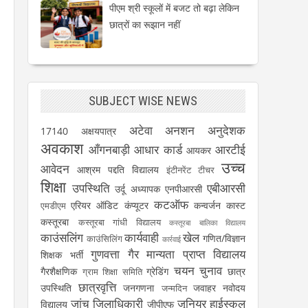
पीएम श्री स्कूलों में बजट तो बढ़ा लेकिन
छात्रों का रूझान नहीं
SUBJECT WISE NEWS
अटेवा
अनशन
अनुदेशक
17140
अक्षयपात्र
अवकाश
आँगनबाड़ी
आधार कार्ड
आरटीई
आयकर
उच्च
आवेदन
आश्रम पद्दति विद्यालय
इंटीनरेंट टीचर
शिक्षा
उपस्थिति
एबीआरसी
उर्दू अध्यापक
एनपीआरसी
कटऑफ
एरियर
ऑडिट
कंप्यूटर
कन्वर्जन कास्ट
एमडीएम
कस्तूरबा
कस्तूरबा गांधी विद्यालय
कस्तूरबा बालिका विद्यालय
काउंसलिंग
कार्यवाही
खेल
गणित/विज्ञान
काउंसिलिंग
कार्रवाई
गुणवत्ता
गैर मान्यता प्राप्त विद्यालय
शिक्षक भर्ती
चयन
चुनाव
गैरशैक्षणिक
ग्रेडिंग
छात्र
ग्राम शिक्षा समिति
छात्रवृत्ति
उपस्थिति
जनगणना
जवाहर नवोदय
जन्मदिन
जांच
जिलाधिकारी
जूनियर हाईस्कूल
विद्यालय
जीपीएफ