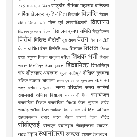
राष्ट्रीय शैक्षिक महासंघ
वरिष्ठता
राष्ट्रीय मतदाता दिवस
विज्ञप्ति
वार्षिक खेलकूद प्रतियोगिता
विकलांग
विज्ञान-
विद्यालय
वित्त एवं लेखाधिकारी
गणित शिक्षक भर्ती
विद्यालय प्रबंध समिति
विद्युतीकरण
विद्यालय पुरस्कार योजना
विरोध
वेतन
विशिष्ट बीटीसी
वृक्षारोपण
वेतन कटौती
शिक्षक
वेतन बाधित
वेतन विसंगति
शिकायत
शपथ
शिक्षक
शिक्षक भर्ती
शिक्षक पात्रता परीक्षा
शिक्षक
छात्र अनुपात
शिक्षामित्र
शिक्षामित्र
सम्मान
शिक्षमित्र
शिक्षा गुणवत्ता
संघ
शीतलहर अवकाश
शैक्षिक गुणवत्ता
शुल्क प्रतिपूर्ति
सत्यापन
शैक्षिक नवाचार
शौचालय
सतत एवं व्यापक मूल्यांकन
समय परिवर्तन
समय सारिणी
सत्र परीक्षा
सत्रलाभ
समायोजन
समाजवादी अभिनव विद्यालय
समाजवादी पेंशन
समायोजित शिक्षक
समायोजित शिक्षक वेतन भुगतान आदेश
समारोह
समीक्षा बैठक
सम्मान
सर्व शिक्षा अभियान
समेकित शिक्षा
सहसमन्वयक
साक्षर भारत मिशन
सातवां वेतन
सीटेट
सीबीएसई
सीसीएल
सेवानिवृति
सेवापुस्तिका
स्काउट-
स्थानांतरण
स्कूल
स्वच्छता
गाइड
हेल्पलाइन
हड़ताल