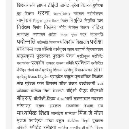
शिक्षक संघ
ज्ञापन
टीईटी
डायट
ड्रेस वितरण
दुर्घटना
धरना
दूध वितरण
नवाचार
नवीनीकरण
धारणाधिकार
नामांकन
नियुक्ति
नियुक्ति पत्र
निधन
निःशुल्क पुस्तक वितरण
निरीक्षण
निलंबन
नोटिस
निर्माण
नीति
नैपकिन वितरण
न्यायालय
पत्र
पदावनति
न्यायालय आदेश
पंचायत चुनाव
पदोन्नति
परीक्षा
परिषदीय विद्यालय
पदोन्नति वेतनमान
परीक्षाफल
पल्स पोलियो कार्यक्रम
पाठ्य सहगामी क्रियाकलाप
पाठ्यक्रम
पुरस्कार
पुस्तक
पेंशन
प्रतिकूल प्रविष्टि
प्रदर्शन
प्रशिक्षण
प्रत्यावेदन
प्रपत्र
प्रबन्ध समिति
प्रशिक्षित
प्रशिक्षु शिक्षक
प्रशिक्षु शिक्षक चयन 2011
बीपीएड संघर्ष मोर्चा
प्राइवेट स्कूल
प्राथमिक शिक्षक
प्रशिक्षु शिक्षक नियुक्ति
संघ
प्रेरक
फल वितरण
फीस
बजट
बर्खास्तगी
बाल
बीईओ
बीएड
बीएलओ
अधिकार
बालिका शिक्षा
बीआरसी
बीएसए
बीटीसी
बैठक
भर्ती
भ्रष्टाचार
मदरसा
बोनस
मांगपत्र
मातृत्व अवकाश
माध्यमिक शिक्षक संघ
माध्यमिक शिक्षा
मिड डे मील
मानदेय
मान्यता
मृतक आश्रित
मॉडल स्कूल
यूडायस
मोअल्लिम डिग्री
यूपीटेट
रसोइया
यूनिफॉर्म
रसोईया
राष्ट्रीय डी-वार्मिंग दिवस