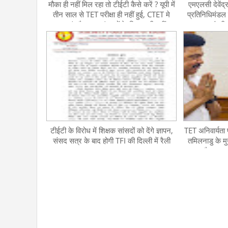
मौका ही नहीं मिल रहा तो टीईटी कैसे करें ? यूपी में
एमएलसी देवेंद्र 
तीन साल से TET परीक्षा ही नहीं हुई, CTЕТ मे
प्रतिनिधिमंडल न
B.Ed और BPEd वालों के विकल्प ही नहीं
मंत्री
टीईटी के विरोध में शिक्षक सांसदों को देंगे ज्ञापन,
TET अनिवार्यता प
संसद सत्र के बाद होगी TFI की दिल्ली में रैली
तमिलनाडु के मुख
RTE और NCTE क