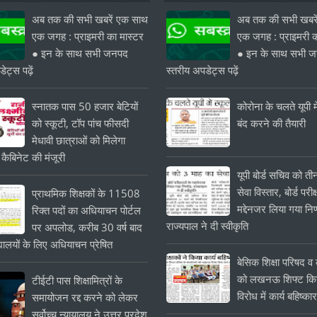
अब तक की सभी खबरें एक साथ
अब तक की सभी खबरे
एक जगह : प्राइमरी का मास्टर
एक जगह : प्राइमरी क
● इन के साथ सभी जनपद
● इन के साथ सभी 
ेट्स पढ़ें
स्तरीय अपडेट्स पढ़ें
स्नातक पास 50 हजार बेटियों
कोरोना के चलते यूपी मे
को स्कूटी, टॉप पांच फीसदी
बंद करने की तैयारी
मेधावी छात्राओं को मिलेगा
 कैबिनेट की मंजूरी
यूपी बोर्ड सचिव को त
सेवा विस्तार, बोर्ड परीक्
प्राथमिक शिक्षकों के 11508
मद्देनजर लिया गया निर
रिक्त पदों का अधियाचन पोर्टल
राज्यपाल ने दी स्वीकृति
पर अपलोड, करीब 30 वर्ष बाद
यालयों के लिए अधियाचन प्रेषित
बेसिक शिक्षा परिषद व क
को लखनऊ शिफ्ट किये
टीईटी पास शिक्षामित्रों के
विरोध में कार्य बहिष्का
समायोजन रद्द करने को लेकर
सर्वोच्च न्यायालय ने उत्तर प्रदेश