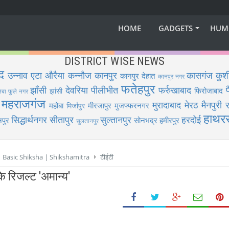
HOME
GADGETS
HUM
DISTRICT WISE NEWS
द
उन्नाव
एटा
औरैया
कन्नौज
कानपुर
कासगंज
कुश
कानपुर देहात
कानपुर नगर
फतेहपुर
झाँसी
देवरिया
पीलीभीत
फर्रुखाबाद
फिरोजाबाद
झांसी
िबा फुले नगर
महराजगंज
मुरादाबाद
मेरठ
मैनपुरी
र
महोबा
मीरजापुर
मुजफ्फरनगर
मिर्जापुर
हाथर
सिद्धार्थनगर
सीतापुर
सुल्तानपुर
हरदोई
पुर
सोनभद्र
हमीरपुर
सुलतानपुर
 | Basic Shiksha | Shikshamitra
टीईटी
रिजल्ट 'अमान्य'