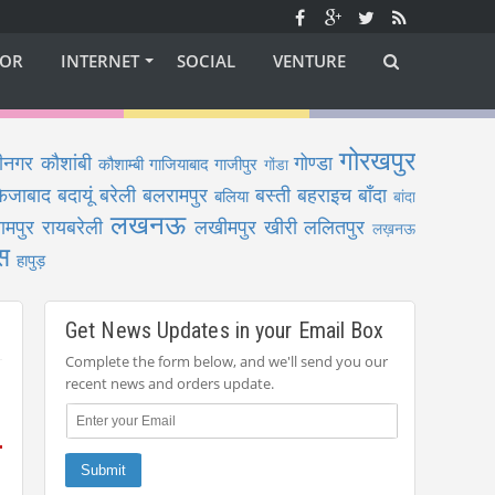
OR
INTERNET
SOCIAL
VENTURE
गोरखपुर
ीनगर
कौशांबी
गोण्डा
कौशाम्बी
गाजियाबाद
गाजीपुर
गोंडा
फैजाबाद
बदायूं
बरेली
बलरामपुर
बस्ती
बहराइच
बाँदा
बलिया
बांदा
लखनऊ
ामपुर
रायबरेली
लखीमपुर खीरी
ललितपुर
लख़नऊ
स
हापुड़
Get News Updates in your Email Box
Complete the form below, and we'll send you our
recent news and orders update.