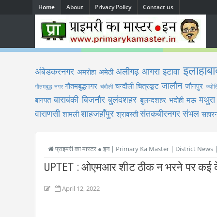
Home
About
Privacy Policy
Contact us
इलाहाबा
अंबेडकरनगर
अलीगढ़
आगरा
इटावा
अमरोहा
अमेठी
जालौन
गौतमबुद्धनगर
चन्दौली
चित्रकूट
जौनपुर
गौतमबुद्ध नगर
चंदौली
ज्योत
बाराबंकी
बिजनौर
बुलंदशहर
मथुरा
बागपत
बुलन्दशहर
भदोही
मऊ
वाराणसी
शाहजहाँपुर
संतकबीरनगर
संभल
शामली
श्रावस्ती
सहारन
प्राइमरी का मास्टर ● इन | Primary Ka Master | District News
UPTET : ओएमआर शीट ठीक न भरने पर कई के 
April 12, 2022