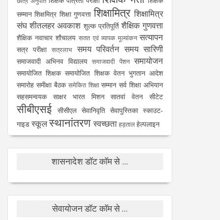
शिक्षक पात्रता परीक्षा
शिक्षक
छात्र अनुपात
शिक्षामित्र
शिक्षामित्र
सम्मान
शिक्षमित्र
शिक्षा गुणवत्ता
संघ
शीतलहर अवकाश
शैक्षिक गुणवत्ता
शुल्क प्रतिपूर्ति
सत्यापन
शैक्षिक नवाचार
शौचालय
सतत एवं व्यापक मूल्यांकन
समय परिवर्तन
समय सारिणी
सत्र परीक्षा
सत्रलाभ
समायोजन
समाजवादी अभिनव विद्यालय
समाजवादी पेंशन
समायोजित शिक्षक
समायोजित शिक्षक वेतन भुगतान आदेश
समारोह
समीक्षा बैठक
सम्मान
सर्व शिक्षा अभियान
समेकित शिक्षा
सहसमन्वयक
साक्षर भारत मिशन
सातवां वेतन
सीटेट
सीबीएसई
सीसीएल
सेवानिवृति
सेवापुस्तिका
स्काउट-
स्थानांतरण
स्कूल
स्वच्छता
गाइड
हेल्पलाइन
हड़ताल
शासनादेश डॉट कॉम से ...
सेवायोजन डॉट कॉम से ...