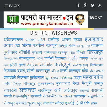
PAGES
CATEGORY
DISTRICT WISE NEWS
इलाहाबाद
अंबेडकरनगर
अलीगढ़
आगरा
इटावा
अमरोहा
अमेठी
उन्नाव
एटा
औरैया
कन्नौज
कानपुर
कासगंज
कानपुर देहात
कानपुर नगर
गोरखपुर
कुशीनगर
कौशांबी
गोण्डा
कौशाम्बी
गाजियाबाद
गाजीपुर
गोंडा
जालौन
गौतमबुद्धनगर
चन्दौली
चित्रकूट
जौनपुर
गौतमबुद्ध नगर
चंदौली
ज्योतिबा फुले
फतेहपुर
झाँसी
देवरिया
पीलीभीत
फर्रुखाबाद
फिरोजाबाद
झांसी
नगर
फैजाबाद
बदायूं
बरेली
बलरामपुर
बस्ती
बहराइच
बाँदा
बलिया
बागपत
बांदा
महराजगंज
बाराबंकी
बिजनौर
बुलंदशहर
मथुरा
बुलन्दशहर
भदोही
मऊ
मुरादाबाद
मेरठ
मैनपुरी
रामपुर
महोबा
मीरजापुर
मुजफ्फरनगर
मिर्जापुर
लखनऊ
रायबरेली
लखीमपुर खीरी
ललितपुर
वाराणसी
लख़नऊ
शाहजहाँपुर
संतकबीरनगर
संभल
सिद्धार्थनगर
शामली
श्रावस्ती
सहारनपुर
हाथरस
सीतापुर
सुल्तानपुर
हरदोई
सोनभद्र
हमीरपुर
हापुड़
सुलतानपुर