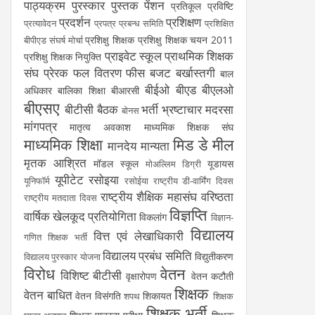
पाठ्यक्रम
पुरस्कार
पुस्तक
पेंशन
प्रतिकूल प्रविष्टि
प्रदर्शन
प्रशिक्षण
प्रत्यावेदन
प्रपत्र
प्रबन्ध समिति
प्रशिक्षित
प्रशिक्षु शिक्षक
प्रशिक्षु शिक्षक चयन 2011
बीपीएड संघर्ष मोर्चा
प्राइवेट स्कूल
प्राथमिक शिक्षक
प्रशिक्षु शिक्षक नियुक्ति
संघ
प्रेरक
फल वितरण
फीस
बजट
बर्खास्तगी
बाल
बीईओ
बीएड
बीएलओ
अधिकार
बालिका शिक्षा
बीआरसी
बीएसए
बीटीसी
बैठक
भर्ती
भ्रष्टाचार
मदरसा
बोनस
मांगपत्र
मातृत्व अवकाश
माध्यमिक शिक्षक संघ
माध्यमिक शिक्षा
मिड डे मील
मानदेय
मान्यता
मृतक आश्रित
मॉडल स्कूल
यूडायस
मोअल्लिम डिग्री
यूपीटेट
रसोइया
यूनिफॉर्म
रसोईया
राष्ट्रीय डी-वार्मिंग दिवस
राष्ट्रीय शैक्षिक महासंघ
वरिष्ठता
राष्ट्रीय मतदाता दिवस
विज्ञप्ति
वार्षिक खेलकूद प्रतियोगिता
विकलांग
विज्ञान-
विद्यालय
वित्त एवं लेखाधिकारी
गणित शिक्षक भर्ती
विद्यालय प्रबंध समिति
विद्युतीकरण
विद्यालय पुरस्कार योजना
विरोध
वेतन
विशिष्ट बीटीसी
वृक्षारोपण
वेतन कटौती
शिक्षक
वेतन बाधित
वेतन विसंगति
शिकायत
शपथ
शिक्षक
शिक्षक भर्ती