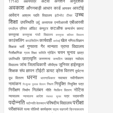
अटेवा
अनशन
अनुदेशक
17140
अक्षयपात्र
अवकाश
आँगनबाड़ी
आधार कार्ड
आरटीई
आयकर
उच्च
आवेदन
आश्रम पद्दति विद्यालय
इंटीनरेंट टीचर
शिक्षा
उपस्थिति
एबीआरसी
उर्दू अध्यापक
एनपीआरसी
कटऑफ
एरियर
ऑडिट
कंप्यूटर
कन्वर्जन कास्ट
एमडीएम
कस्तूरबा
कस्तूरबा गांधी विद्यालय
कस्तूरबा बालिका विद्यालय
काउंसलिंग
कार्यवाही
खेल
गणित/विज्ञान
काउंसिलिंग
कार्रवाई
गुणवत्ता
गैर मान्यता प्राप्त विद्यालय
शिक्षक भर्ती
चयन
चुनाव
गैरशैक्षणिक
ग्रेडिंग
छात्र
ग्राम शिक्षा समिति
छात्रवृत्ति
उपस्थिति
जनगणना
जवाहर नवोदय
जन्मदिन
जांच
जिलाधिकारी
जूनियर हाईस्कूल
विद्यालय
जीपीएफ
शिक्षक संघ
ज्ञापन
टीईटी
डायट
ड्रेस वितरण
दुर्घटना
धरना
दूध वितरण
नवाचार
नवीनीकरण
धारणाधिकार
नामांकन
नियुक्ति
नियुक्ति पत्र
निधन
निःशुल्क पुस्तक वितरण
निरीक्षण
निलंबन
नोटिस
निर्माण
नीति
नैपकिन वितरण
न्यायालय
पत्र
पदावनति
न्यायालय आदेश
पंचायत चुनाव
पदोन्नति
परीक्षा
परिषदीय विद्यालय
पदोन्नति वेतनमान
परीक्षाफल
पल्स पोलियो कार्यक्रम
पाठ्य सहगामी क्रियाकलाप