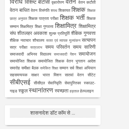
विरोध
वेतन
विशिष्ट बीटीसी
वृक्षारोपण
वेतन कटौती
शिक्षक
वेतन बाधित
वेतन विसंगति
शिकायत
शपथ
शिक्षक
शिक्षक भर्ती
शिक्षक पात्रता परीक्षा
शिक्षक
छात्र अनुपात
शिक्षामित्र
शिक्षामित्र
सम्मान
शिक्षमित्र
शिक्षा गुणवत्ता
संघ
शीतलहर अवकाश
शैक्षिक गुणवत्ता
शुल्क प्रतिपूर्ति
सत्यापन
शैक्षिक नवाचार
शौचालय
सतत एवं व्यापक मूल्यांकन
समय परिवर्तन
समय सारिणी
सत्र परीक्षा
सत्रलाभ
समायोजन
समाजवादी अभिनव विद्यालय
समाजवादी पेंशन
समायोजित शिक्षक
समायोजित शिक्षक वेतन भुगतान आदेश
समारोह
समीक्षा बैठक
सम्मान
सर्व शिक्षा अभियान
समेकित शिक्षा
सहसमन्वयक
साक्षर भारत मिशन
सातवां वेतन
सीटेट
सीबीएसई
सीसीएल
सेवानिवृति
सेवापुस्तिका
स्काउट-
स्थानांतरण
स्कूल
स्वच्छता
गाइड
हेल्पलाइन
हड़ताल
शासनादेश डॉट कॉम से ...