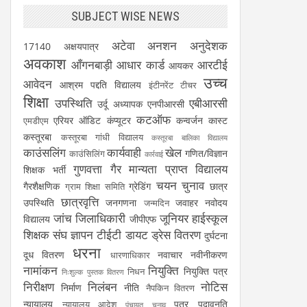
SUBJECT WISE NEWS
अटेवा
अनशन
अनुदेशक
17140
अक्षयपात्र
अवकाश
आँगनबाड़ी
आधार कार्ड
आरटीई
आयकर
उच्च
आवेदन
आश्रम पद्दति विद्यालय
इंटीनरेंट टीचर
शिक्षा
उपस्थिति
एबीआरसी
उर्दू अध्यापक
एनपीआरसी
कटऑफ
एरियर
ऑडिट
कंप्यूटर
कन्वर्जन कास्ट
एमडीएम
कस्तूरबा
कस्तूरबा गांधी विद्यालय
कस्तूरबा बालिका विद्यालय
काउंसलिंग
कार्यवाही
खेल
गणित/विज्ञान
काउंसिलिंग
कार्रवाई
गुणवत्ता
गैर मान्यता प्राप्त विद्यालय
शिक्षक भर्ती
चयन
चुनाव
गैरशैक्षणिक
ग्रेडिंग
छात्र
ग्राम शिक्षा समिति
छात्रवृत्ति
उपस्थिति
जनगणना
जवाहर नवोदय
जन्मदिन
जांच
जिलाधिकारी
जूनियर हाईस्कूल
विद्यालय
जीपीएफ
शिक्षक संघ
ज्ञापन
टीईटी
डायट
ड्रेस वितरण
दुर्घटना
धरना
दूध वितरण
नवाचार
नवीनीकरण
धारणाधिकार
नामांकन
नियुक्ति
नियुक्ति पत्र
निधन
निःशुल्क पुस्तक वितरण
निरीक्षण
निलंबन
नोटिस
निर्माण
नीति
नैपकिन वितरण
न्यायालय
पत्र
पदावनति
न्यायालय आदेश
पंचायत चुनाव