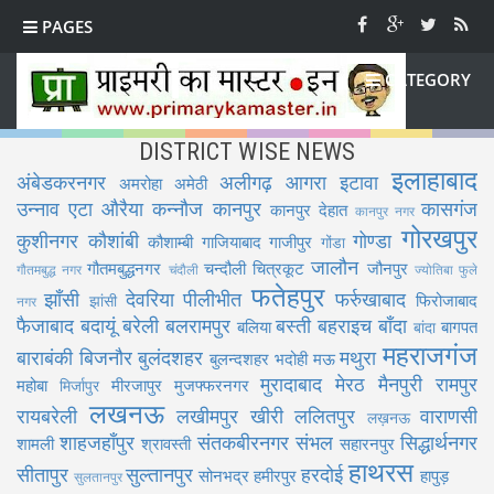
PAGES
CATEGORY
DISTRICT WISE NEWS
इलाहाबाद
अंबेडकरनगर
अलीगढ़
आगरा
इटावा
अमरोहा
अमेठी
उन्नाव
एटा
औरैया
कन्नौज
कानपुर
कासगंज
कानपुर देहात
कानपुर नगर
गोरखपुर
कुशीनगर
कौशांबी
गोण्डा
कौशाम्बी
गाजियाबाद
गाजीपुर
गोंडा
जालौन
गौतमबुद्धनगर
चन्दौली
चित्रकूट
जौनपुर
गौतमबुद्ध नगर
चंदौली
ज्योतिबा फुले
फतेहपुर
झाँसी
देवरिया
पीलीभीत
फर्रुखाबाद
फिरोजाबाद
झांसी
नगर
फैजाबाद
बदायूं
बरेली
बलरामपुर
बस्ती
बहराइच
बाँदा
बलिया
बागपत
बांदा
महराजगंज
बाराबंकी
बिजनौर
बुलंदशहर
मथुरा
बुलन्दशहर
भदोही
मऊ
मुरादाबाद
मेरठ
मैनपुरी
रामपुर
महोबा
मीरजापुर
मुजफ्फरनगर
मिर्जापुर
लखनऊ
रायबरेली
लखीमपुर खीरी
ललितपुर
वाराणसी
लख़नऊ
शाहजहाँपुर
संतकबीरनगर
संभल
सिद्धार्थनगर
शामली
श्रावस्ती
सहारनपुर
हाथरस
सीतापुर
सुल्तानपुर
हरदोई
सोनभद्र
हमीरपुर
हापुड़
सुलतानपुर