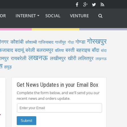
OR
INTERNET
SOCIAL
VENTURE
गोरखपुर
ीनगर
कौशांबी
गोण्डा
कौशाम्बी
गाजियाबाद
गाजीपुर
गोंडा
फैजाबाद
बदायूं
बरेली
बलरामपुर
बस्ती
बहराइच
बाँदा
बलिया
बांदा
लखनऊ
ामपुर
रायबरेली
लखीमपुर खीरी
ललितपुर
लख़नऊ
स
हापुड़
Get News Updates in your Email Box
Complete the form below, and we'll send you our
recent news and orders update.