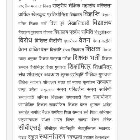
राष्ट्रीय शैक्षिक महासंघ
वरिष्ठता
राष्ट्रीय मतदाता दिवस
विज्ञप्ति
वार्षिक खेलकूद प्रतियोगिता
विकलांग
विज्ञान-
विद्यालय
वित्त एवं लेखाधिकारी
गणित शिक्षक भर्ती
विद्यालय प्रबंध समिति
विद्युतीकरण
विद्यालय पुरस्कार योजना
विरोध
वेतन
विशिष्ट बीटीसी
वृक्षारोपण
वेतन कटौती
शिक्षक
वेतन बाधित
वेतन विसंगति
शिकायत
शपथ
शिक्षक
शिक्षक भर्ती
शिक्षक पात्रता परीक्षा
शिक्षक
छात्र अनुपात
शिक्षामित्र
शिक्षामित्र
सम्मान
शिक्षमित्र
शिक्षा गुणवत्ता
संघ
शीतलहर अवकाश
शैक्षिक गुणवत्ता
शुल्क प्रतिपूर्ति
सत्यापन
शैक्षिक नवाचार
शौचालय
सतत एवं व्यापक मूल्यांकन
समय परिवर्तन
समय सारिणी
सत्र परीक्षा
सत्रलाभ
समायोजन
समाजवादी अभिनव विद्यालय
समाजवादी पेंशन
समायोजित शिक्षक
समायोजित शिक्षक वेतन भुगतान आदेश
समारोह
समीक्षा बैठक
सम्मान
सर्व शिक्षा अभियान
समेकित शिक्षा
सहसमन्वयक
साक्षर भारत मिशन
सातवां वेतन
सीटेट
सीबीएसई
सीसीएल
सेवानिवृति
सेवापुस्तिका
स्काउट-
स्थानांतरण
स्कूल
स्वच्छता
गाइड
हेल्पलाइन
हड़ताल