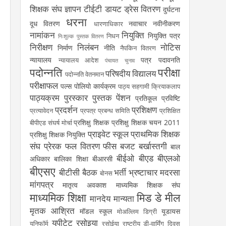
शिक्षक संघ
ज्ञापन
टीईटी
डायट
ड्रेस वितरण
दुर्घटना
धरना
दूध वितरण
नवाचार
नवीनीकरण
धारणाधिकार
नामांकन
नियुक्ति
नियुक्ति पत्र
निधन
निःशुल्क पुस्तक वितरण
निरीक्षण
निलंबन
नोटिस
निर्माण
नीति
नैपकिन वितरण
न्यायालय
पत्र
पदावनति
न्यायालय आदेश
पंचायत चुनाव
पदोन्नति
परीक्षा
परिषदीय विद्यालय
पदोन्नति वेतनमान
परीक्षाफल
पल्स पोलियो कार्यक्रम
पाठ्य सहगामी क्रियाकलाप
पाठ्यक्रम
पुरस्कार
पुस्तक
पेंशन
प्रतिकूल प्रविष्टि
प्रदर्शन
प्रशिक्षण
प्रत्यावेदन
प्रपत्र
प्रबन्ध समिति
प्रशिक्षित
प्रशिक्षु शिक्षक
प्रशिक्षु शिक्षक चयन 2011
बीपीएड संघर्ष मोर्चा
प्राइवेट स्कूल
प्राथमिक शिक्षक
प्रशिक्षु शिक्षक नियुक्ति
संघ
प्रेरक
फल वितरण
फीस
बजट
बर्खास्तगी
बाल
बीईओ
बीएड
बीएलओ
अधिकार
बालिका शिक्षा
बीआरसी
बीएसए
बीटीसी
बैठक
भर्ती
भ्रष्टाचार
मदरसा
बोनस
मांगपत्र
मातृत्व अवकाश
माध्यमिक शिक्षक संघ
माध्यमिक शिक्षा
मिड डे मील
मानदेय
मान्यता
मृतक आश्रित
मॉडल स्कूल
यूडायस
मोअल्लिम डिग्री
यूपीटेट
रसोइया
यूनिफॉर्म
रसोईया
राष्ट्रीय डी-वार्मिंग दिवस