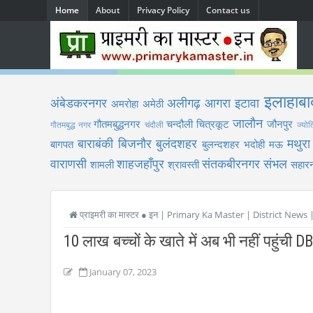
Home
About
Privacy Policy
Contact us
इलाहाबा
अंबेडकरनगर
अलीगढ़
आगरा
इटावा
अमरोहा
अमेठी
जालौन
गौतमबुद्धनगर
चन्दौली
चित्रकूट
जौनपुर
गौतमबुद्ध नगर
चंदौली
ज्योत
बाराबंकी
बिजनौर
बुलंदशहर
मथुरा
बागपत
बुलन्दशहर
भदोही
मऊ
वाराणसी
शाहजहाँपुर
संतकबीरनगर
संभल
शामली
श्रावस्ती
सहारन
प्राइमरी का मास्टर ● इन | Primary Ka Master | District News
10 लाख बच्चों के खाते में अब भी नहीं पहुंची 
January 07, 2023