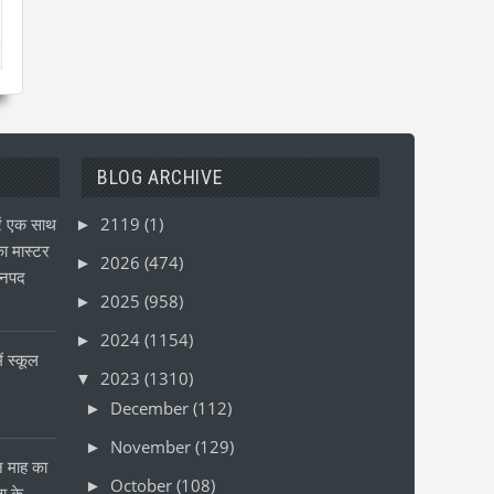
BLOG ARCHIVE
ं एक साथ
2119
(1)
►
ा मास्टर
2026
(474)
►
जनपद
2025
(958)
►
2024
(1154)
►
ं स्कूल
2023
(1310)
▼
December
(112)
►
November
(129)
►
ीन माह का
October
(108)
►
षा के