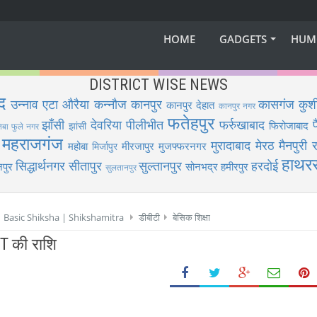
HOME
GADGETS
HUM
DISTRICT WISE NEWS
द
उन्नाव
एटा
औरैया
कन्नौज
कानपुर
कासगंज
कुश
कानपुर देहात
कानपुर नगर
फतेहपुर
झाँसी
देवरिया
पीलीभीत
फर्रुखाबाद
फिरोजाबाद
झांसी
िबा फुले नगर
महराजगंज
मुरादाबाद
मेरठ
मैनपुरी
र
महोबा
मीरजापुर
मुजफ्फरनगर
मिर्जापुर
हाथर
सिद्धार्थनगर
सीतापुर
सुल्तानपुर
हरदोई
पुर
सोनभद्र
हमीरपुर
सुलतानपुर
 | Basic Shiksha | Shikshamitra
डीबीटी
बेसिक शिक्षा
DBT की राशि