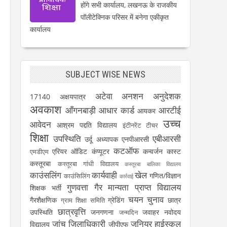
होंगे सभी कार्यालय, लखनऊ के राजकीय
पॉलीटेक्निक परिसर में बनेगा एकीकृत
कार्यालय
SUBJECT WISE NEWS
अटेवा
अनशन
अनुदेशक
17140
अक्षयपात्र
अवकाश
आँगनबाड़ी
आधार कार्ड
आरटीई
आयकर
उच्च
आवेदन
आश्रम पद्दति विद्यालय
इंटीनरेंट टीचर
शिक्षा
उपस्थिति
एबीआरसी
उर्दू अध्यापक
एनपीआरसी
कटऑफ
एरियर
ऑडिट
कंप्यूटर
कन्वर्जन कास्ट
एमडीएम
कस्तूरबा
कस्तूरबा गांधी विद्यालय
कस्तूरबा बालिका विद्यालय
काउंसलिंग
कार्यवाही
खेल
गणित/विज्ञान
काउंसिलिंग
कार्रवाई
गुणवत्ता
गैर मान्यता प्राप्त विद्यालय
शिक्षक भर्ती
चयन
चुनाव
गैरशैक्षणिक
ग्रेडिंग
छात्र
ग्राम शिक्षा समिति
छात्रवृत्ति
उपस्थिति
जनगणना
जवाहर नवोदय
जन्मदिन
जांच
जिलाधिकारी
जूनियर हाईस्कूल
विद्यालय
जीपीएफ