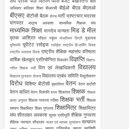
संघ
प्रेरक
फल वितरण
फीस
बजट
बर्खास्तगी
बाल
बीईओ
बीएड
बीएलओ
अधिकार
बालिका शिक्षा
बीआरसी
बीएसए
बीटीसी
बैठक
भर्ती
भ्रष्टाचार
मदरसा
बोनस
मांगपत्र
मातृत्व अवकाश
माध्यमिक शिक्षक संघ
माध्यमिक शिक्षा
मिड डे मील
मानदेय
मान्यता
मृतक आश्रित
मॉडल स्कूल
यूडायस
मोअल्लिम डिग्री
यूपीटेट
रसोइया
यूनिफॉर्म
रसोईया
राष्ट्रीय डी-वार्मिंग दिवस
राष्ट्रीय शैक्षिक महासंघ
वरिष्ठता
राष्ट्रीय मतदाता दिवस
विज्ञप्ति
वार्षिक खेलकूद प्रतियोगिता
विकलांग
विज्ञान-
विद्यालय
वित्त एवं लेखाधिकारी
गणित शिक्षक भर्ती
विद्यालय प्रबंध समिति
विद्युतीकरण
विद्यालय पुरस्कार योजना
विरोध
वेतन
विशिष्ट बीटीसी
वृक्षारोपण
वेतन कटौती
शिक्षक
वेतन बाधित
वेतन विसंगति
शिकायत
शपथ
शिक्षक
शिक्षक भर्ती
शिक्षक पात्रता परीक्षा
शिक्षक
छात्र अनुपात
शिक्षामित्र
शिक्षामित्र
सम्मान
शिक्षमित्र
शिक्षा गुणवत्ता
संघ
शीतलहर अवकाश
शैक्षिक गुणवत्ता
शुल्क प्रतिपूर्ति
सत्यापन
शैक्षिक नवाचार
शौचालय
सतत एवं व्यापक मूल्यांकन
समय परिवर्तन
समय सारिणी
सत्र परीक्षा