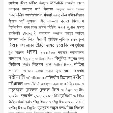
कटऑफ
एरियर
ऑडिट
कंप्यूटर
कन्वर्जन कास्ट
एमडीएम
कस्तूरबा
कस्तूरबा गांधी विद्यालय
कस्तूरबा बालिका विद्यालय
काउंसलिंग
कार्यवाही
खेल
गणित/विज्ञान
काउंसिलिंग
कार्रवाई
गुणवत्ता
गैर मान्यता प्राप्त विद्यालय
शिक्षक भर्ती
चयन
चुनाव
गैरशैक्षणिक
ग्रेडिंग
छात्र
ग्राम शिक्षा समिति
छात्रवृत्ति
उपस्थिति
जनगणना
जवाहर नवोदय
जन्मदिन
जांच
जिलाधिकारी
जूनियर हाईस्कूल
विद्यालय
जीपीएफ
शिक्षक संघ
ज्ञापन
टीईटी
डायट
ड्रेस वितरण
दुर्घटना
धरना
दूध वितरण
नवाचार
नवीनीकरण
धारणाधिकार
नामांकन
नियुक्ति
नियुक्ति पत्र
निधन
निःशुल्क पुस्तक वितरण
निरीक्षण
निलंबन
नोटिस
निर्माण
नीति
नैपकिन वितरण
न्यायालय
पत्र
पदावनति
न्यायालय आदेश
पंचायत चुनाव
पदोन्नति
परीक्षा
परिषदीय विद्यालय
पदोन्नति वेतनमान
परीक्षाफल
पल्स पोलियो कार्यक्रम
पाठ्य सहगामी क्रियाकलाप
पाठ्यक्रम
पुरस्कार
पुस्तक
पेंशन
प्रतिकूल प्रविष्टि
प्रदर्शन
प्रशिक्षण
प्रत्यावेदन
प्रपत्र
प्रबन्ध समिति
प्रशिक्षित
प्रशिक्षु शिक्षक
प्रशिक्षु शिक्षक चयन 2011
बीपीएड संघर्ष मोर्चा
प्राइवेट स्कूल
प्राथमिक शिक्षक
प्रशिक्षु शिक्षक नियुक्ति