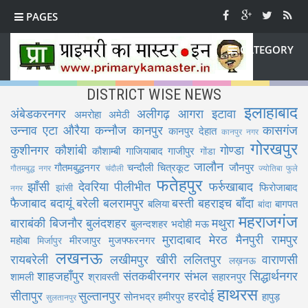
PAGES
CATEGORY
DISTRICT WISE NEWS
इलाहाबाद
अंबेडकरनगर
अलीगढ़
आगरा
इटावा
अमरोहा
अमेठी
उन्नाव
एटा
औरैया
कन्नौज
कानपुर
कासगंज
कानपुर देहात
कानपुर नगर
गोरखपुर
कुशीनगर
कौशांबी
गोण्डा
कौशाम्बी
गाजियाबाद
गाजीपुर
गोंडा
जालौन
गौतमबुद्धनगर
चन्दौली
चित्रकूट
जौनपुर
गौतमबुद्ध नगर
चंदौली
ज्योतिबा फुले
फतेहपुर
झाँसी
देवरिया
पीलीभीत
फर्रुखाबाद
फिरोजाबाद
झांसी
नगर
फैजाबाद
बदायूं
बरेली
बलरामपुर
बस्ती
बहराइच
बाँदा
बलिया
बागपत
बांदा
महराजगंज
बाराबंकी
बिजनौर
बुलंदशहर
मथुरा
बुलन्दशहर
भदोही
मऊ
मुरादाबाद
मेरठ
मैनपुरी
रामपुर
महोबा
मीरजापुर
मुजफ्फरनगर
मिर्जापुर
लखनऊ
रायबरेली
लखीमपुर खीरी
ललितपुर
वाराणसी
लख़नऊ
शाहजहाँपुर
संतकबीरनगर
संभल
सिद्धार्थनगर
शामली
श्रावस्ती
सहारनपुर
हाथरस
सीतापुर
सुल्तानपुर
हरदोई
सोनभद्र
हमीरपुर
हापुड़
सुलतानपुर