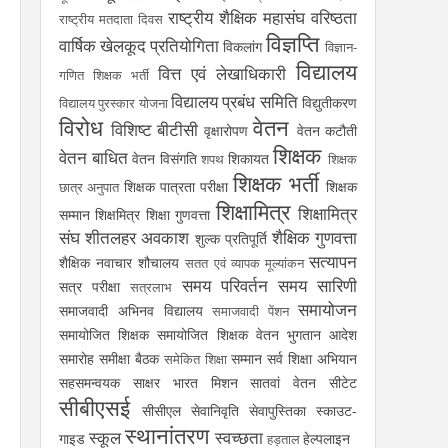
राष्ट्रीय शैक्षिक महासंघ
वरिष्ठता
राष्ट्रीय मतदाता दिवस
विज्ञप्ति
वार्षिक खेलकूद प्रतियोगिता
विकलांग
विज्ञान-
विद्यालय
वित्त एवं लेखाधिकारी
गणित शिक्षक भर्ती
विद्यालय प्रबंध समिति
विद्युतीकरण
विद्यालय पुरस्कार योजना
विरोध
वेतन
विशिष्ट बीटीसी
वृक्षारोपण
वेतन कटौती
शिक्षक
वेतन बाधित
वेतन विसंगति
शिकायत
शपथ
शिक्षक
शिक्षक भर्ती
शिक्षक पात्रता परीक्षा
शिक्षक
छात्र अनुपात
शिक्षामित्र
शिक्षामित्र
सम्मान
शिक्षमित्र
शिक्षा गुणवत्ता
संघ
शीतलहर अवकाश
शैक्षिक गुणवत्ता
शुल्क प्रतिपूर्ति
सत्यापन
शैक्षिक नवाचार
शौचालय
सतत एवं व्यापक मूल्यांकन
समय परिवर्तन
समय सारिणी
सत्र परीक्षा
सत्रलाभ
समायोजन
समाजवादी अभिनव विद्यालय
समाजवादी पेंशन
समायोजित शिक्षक
समायोजित शिक्षक वेतन भुगतान आदेश
समारोह
समीक्षा बैठक
सम्मान
सर्व शिक्षा अभियान
समेकित शिक्षा
सहसमन्वयक
साक्षर भारत मिशन
सातवां वेतन
सीटेट
सीबीएसई
सीसीएल
सेवानिवृति
सेवापुस्तिका
स्काउट-
स्थानांतरण
स्कूल
स्वच्छता
गाइड
हेल्पलाइन
हड़ताल