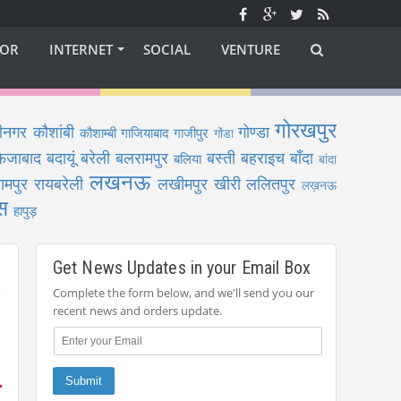
OR
INTERNET
SOCIAL
VENTURE
गोरखपुर
ीनगर
कौशांबी
गोण्डा
कौशाम्बी
गाजियाबाद
गाजीपुर
गोंडा
फैजाबाद
बदायूं
बरेली
बलरामपुर
बस्ती
बहराइच
बाँदा
बलिया
बांदा
लखनऊ
ामपुर
रायबरेली
लखीमपुर खीरी
ललितपुर
लख़नऊ
स
हापुड़
Get News Updates in your Email Box
Complete the form below, and we'll send you our
recent news and orders update.