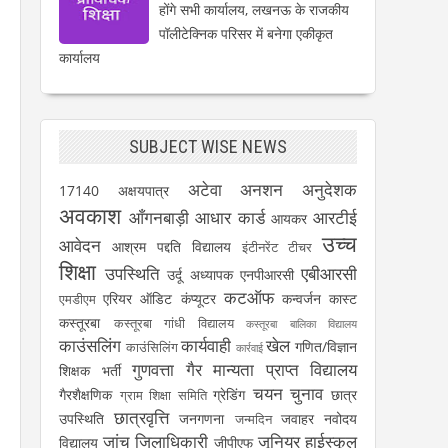
होंगे सभी कार्यालय, लखनऊ के राजकीय
पॉलीटेक्निक परिसर में बनेगा एकीकृत
कार्यालय
SUBJECT WISE NEWS
अटेवा
अनशन
अनुदेशक
17140
अक्षयपात्र
अवकाश
आँगनबाड़ी
आधार कार्ड
आरटीई
आयकर
उच्च
आवेदन
आश्रम पद्दति विद्यालय
इंटीनरेंट टीचर
शिक्षा
उपस्थिति
एबीआरसी
उर्दू अध्यापक
एनपीआरसी
कटऑफ
एरियर
ऑडिट
कंप्यूटर
कन्वर्जन कास्ट
एमडीएम
कस्तूरबा
कस्तूरबा गांधी विद्यालय
कस्तूरबा बालिका विद्यालय
काउंसलिंग
कार्यवाही
खेल
गणित/विज्ञान
काउंसिलिंग
कार्रवाई
गुणवत्ता
गैर मान्यता प्राप्त विद्यालय
शिक्षक भर्ती
चयन
चुनाव
गैरशैक्षणिक
ग्रेडिंग
छात्र
ग्राम शिक्षा समिति
छात्रवृत्ति
उपस्थिति
जनगणना
जवाहर नवोदय
जन्मदिन
जांच
जिलाधिकारी
जूनियर हाईस्कूल
विद्यालय
जीपीएफ