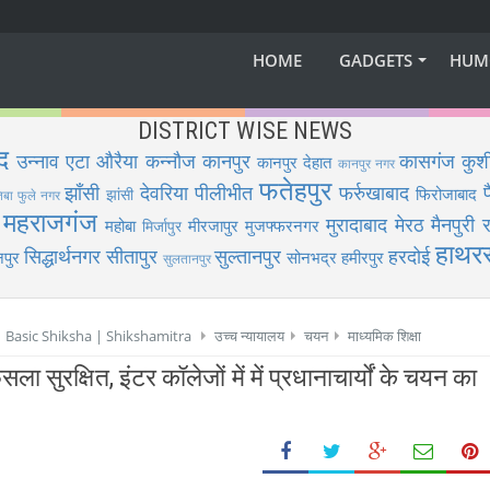
HOME
GADGETS
HUM
DISTRICT WISE NEWS
द
उन्नाव
एटा
औरैया
कन्नौज
कानपुर
कासगंज
कुश
कानपुर देहात
कानपुर नगर
फतेहपुर
झाँसी
देवरिया
पीलीभीत
फर्रुखाबाद
फिरोजाबाद
झांसी
िबा फुले नगर
महराजगंज
मुरादाबाद
मेरठ
मैनपुरी
र
महोबा
मीरजापुर
मुजफ्फरनगर
मिर्जापुर
हाथर
सिद्धार्थनगर
सीतापुर
सुल्तानपुर
हरदोई
पुर
सोनभद्र
हमीरपुर
सुलतानपुर
 | Basic Shiksha | Shikshamitra
उच्च न्यायालय
चयन
माध्यमिक शिक्षा
ला सुरक्षित, इंटर कॉलेजों में में प्रधानाचार्यों के चयन का