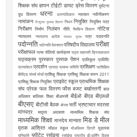
शिक्षक संघ
ज्ञापन
टीईटी
डायट
ड्रेस वितरण
दुर्घटना
धरना
दूध वितरण
नवाचार
नवीनीकरण
धारणाधिकार
नामांकन
नियुक्ति
नियुक्ति पत्र
निधन
निःशुल्क पुस्तक वितरण
निरीक्षण
निलंबन
नोटिस
निर्माण
नीति
नैपकिन वितरण
न्यायालय
पत्र
पदावनति
न्यायालय आदेश
पंचायत चुनाव
पदोन्नति
परीक्षा
परिषदीय विद्यालय
पदोन्नति वेतनमान
परीक्षाफल
पल्स पोलियो कार्यक्रम
पाठ्य सहगामी क्रियाकलाप
पाठ्यक्रम
पुरस्कार
पुस्तक
पेंशन
प्रतिकूल प्रविष्टि
प्रदर्शन
प्रशिक्षण
प्रत्यावेदन
प्रपत्र
प्रबन्ध समिति
प्रशिक्षित
प्रशिक्षु शिक्षक
प्रशिक्षु शिक्षक चयन 2011
बीपीएड संघर्ष मोर्चा
प्राइवेट स्कूल
प्राथमिक शिक्षक
प्रशिक्षु शिक्षक नियुक्ति
संघ
प्रेरक
फल वितरण
फीस
बजट
बर्खास्तगी
बाल
बीईओ
बीएड
बीएलओ
अधिकार
बालिका शिक्षा
बीआरसी
बीएसए
बीटीसी
बैठक
भर्ती
भ्रष्टाचार
मदरसा
बोनस
मांगपत्र
मातृत्व अवकाश
माध्यमिक शिक्षक संघ
माध्यमिक शिक्षा
मिड डे मील
मानदेय
मान्यता
मृतक आश्रित
मॉडल स्कूल
यूडायस
मोअल्लिम डिग्री
यूपीटेट
रसोइया
यूनिफॉर्म
रसोईया
राष्ट्रीय डी-वार्मिंग दिवस