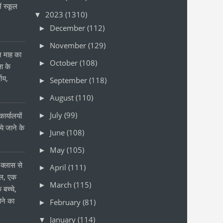
ं स्कूल
2023
(1310)
▼
December
(112)
►
November
(129)
►
ीन माह का
October
(108)
►
षा के
्णय,
September
(118)
►
August
(110)
►
July
(99)
ार्यालयों
►
 जाने के
June
(108)
►
र
May
(105)
►
क्लास से
April
(111)
►
ोल, एक
March
(115)
►
 बच्चे,
ने का
February
(81)
►
January
(114)
▼