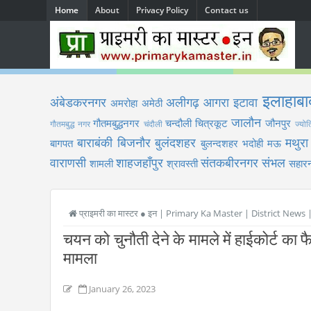
Home
About
Privacy Policy
Contact us
इलाहाबा
अंबेडकरनगर
अलीगढ़
आगरा
इटावा
अमरोहा
अमेठी
जालौन
गौतमबुद्धनगर
चन्दौली
चित्रकूट
जौनपुर
गौतमबुद्ध नगर
चंदौली
ज्योत
बाराबंकी
बिजनौर
बुलंदशहर
मथुरा
बागपत
बुलन्दशहर
भदोही
मऊ
वाराणसी
शाहजहाँपुर
संतकबीरनगर
संभल
शामली
श्रावस्ती
सहारन
प्राइमरी का मास्टर ● इन | Primary Ka Master | District News
चयन को चुनौती देने के मामले में हाईकोर्ट का फैस
मामला
January 26, 2023