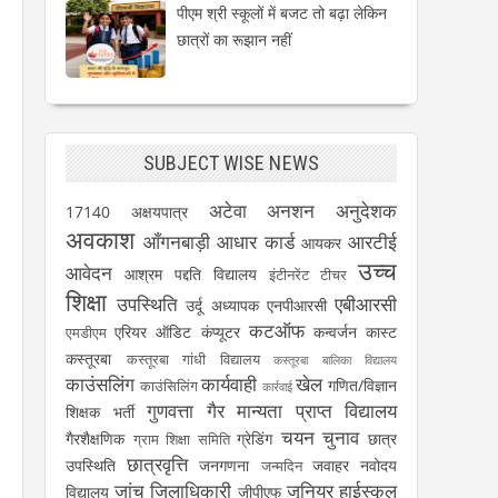
पीएम श्री स्कूलों में बजट तो बढ़ा लेकिन
छात्रों का रूझान नहीं
SUBJECT WISE NEWS
अटेवा
अनशन
अनुदेशक
17140
अक्षयपात्र
अवकाश
आँगनबाड़ी
आधार कार्ड
आरटीई
आयकर
उच्च
आवेदन
आश्रम पद्दति विद्यालय
इंटीनरेंट टीचर
शिक्षा
उपस्थिति
एबीआरसी
उर्दू अध्यापक
एनपीआरसी
कटऑफ
एरियर
ऑडिट
कंप्यूटर
कन्वर्जन कास्ट
एमडीएम
कस्तूरबा
कस्तूरबा गांधी विद्यालय
कस्तूरबा बालिका विद्यालय
काउंसलिंग
कार्यवाही
खेल
गणित/विज्ञान
काउंसिलिंग
कार्रवाई
गुणवत्ता
गैर मान्यता प्राप्त विद्यालय
शिक्षक भर्ती
चयन
चुनाव
गैरशैक्षणिक
ग्रेडिंग
छात्र
ग्राम शिक्षा समिति
छात्रवृत्ति
उपस्थिति
जनगणना
जवाहर नवोदय
जन्मदिन
जांच
जिलाधिकारी
जूनियर हाईस्कूल
विद्यालय
जीपीएफ