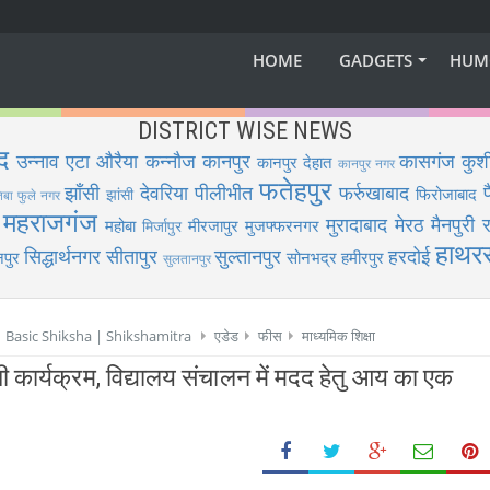
HOME
GADGETS
HUM
DISTRICT WISE NEWS
द
उन्नाव
एटा
औरैया
कन्नौज
कानपुर
कासगंज
कुश
कानपुर देहात
कानपुर नगर
फतेहपुर
झाँसी
देवरिया
पीलीभीत
फर्रुखाबाद
फिरोजाबाद
झांसी
िबा फुले नगर
महराजगंज
मुरादाबाद
मेरठ
मैनपुरी
र
महोबा
मीरजापुर
मुजफ्फरनगर
मिर्जापुर
हाथर
सिद्धार्थनगर
सीतापुर
सुल्तानपुर
हरदोई
पुर
सोनभद्र
हमीरपुर
सुलतानपुर
 | Basic Shiksha | Shikshamitra
एडेड
फीस
माध्यमिक शिक्षा
िजी कार्यक्रम, विद्यालय संचालन में मदद हेतु आय का एक