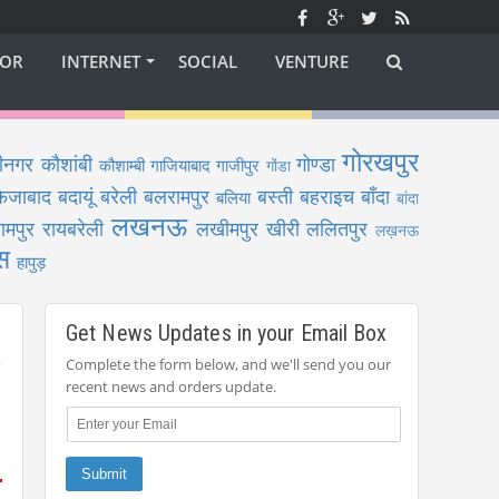
OR
INTERNET
SOCIAL
VENTURE
गोरखपुर
ीनगर
कौशांबी
गोण्डा
कौशाम्बी
गाजियाबाद
गाजीपुर
गोंडा
फैजाबाद
बदायूं
बरेली
बलरामपुर
बस्ती
बहराइच
बाँदा
बलिया
बांदा
लखनऊ
ामपुर
रायबरेली
लखीमपुर खीरी
ललितपुर
लख़नऊ
स
हापुड़
Get News Updates in your Email Box
Complete the form below, and we'll send you our
recent news and orders update.