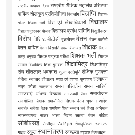
राष्ट्रीय शैक्षिक महासंघ
वरिष्ठता
राष्ट्रीय मतदाता दिवस
विज्ञप्ति
वार्षिक खेलकूद प्रतियोगिता
विकलांग
विज्ञान-
विद्यालय
वित्त एवं लेखाधिकारी
गणित शिक्षक भर्ती
विद्यालय प्रबंध समिति
विद्युतीकरण
विद्यालय पुरस्कार योजना
विरोध
वेतन
विशिष्ट बीटीसी
वृक्षारोपण
वेतन कटौती
शिक्षक
वेतन बाधित
वेतन विसंगति
शिकायत
शपथ
शिक्षक
शिक्षक भर्ती
शिक्षक पात्रता परीक्षा
शिक्षक
छात्र अनुपात
शिक्षामित्र
शिक्षामित्र
सम्मान
शिक्षमित्र
शिक्षा गुणवत्ता
संघ
शीतलहर अवकाश
शैक्षिक गुणवत्ता
शुल्क प्रतिपूर्ति
सत्यापन
शैक्षिक नवाचार
शौचालय
सतत एवं व्यापक मूल्यांकन
समय परिवर्तन
समय सारिणी
सत्र परीक्षा
सत्रलाभ
समायोजन
समाजवादी अभिनव विद्यालय
समाजवादी पेंशन
समायोजित शिक्षक
समायोजित शिक्षक वेतन भुगतान आदेश
समारोह
समीक्षा बैठक
सम्मान
सर्व शिक्षा अभियान
समेकित शिक्षा
सहसमन्वयक
साक्षर भारत मिशन
सातवां वेतन
सीटेट
सीबीएसई
सीसीएल
सेवानिवृति
सेवापुस्तिका
स्काउट-
स्थानांतरण
स्कूल
स्वच्छता
गाइड
हेल्पलाइन
हड़ताल