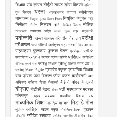
शिक्षक संघ
ज्ञापन
टीईटी
डायट
ड्रेस वितरण
दुर्घटना
धरना
दूध वितरण
नवाचार
नवीनीकरण
धारणाधिकार
नामांकन
नियुक्ति
नियुक्ति पत्र
निधन
निःशुल्क पुस्तक वितरण
निरीक्षण
निलंबन
नोटिस
निर्माण
नीति
नैपकिन वितरण
न्यायालय
पत्र
पदावनति
न्यायालय आदेश
पंचायत चुनाव
पदोन्नति
परीक्षा
परिषदीय विद्यालय
पदोन्नति वेतनमान
परीक्षाफल
पल्स पोलियो कार्यक्रम
पाठ्य सहगामी क्रियाकलाप
पाठ्यक्रम
पुरस्कार
पुस्तक
पेंशन
प्रतिकूल प्रविष्टि
प्रदर्शन
प्रशिक्षण
प्रत्यावेदन
प्रपत्र
प्रबन्ध समिति
प्रशिक्षित
प्रशिक्षु शिक्षक
प्रशिक्षु शिक्षक चयन 2011
बीपीएड संघर्ष मोर्चा
प्राइवेट स्कूल
प्राथमिक शिक्षक
प्रशिक्षु शिक्षक नियुक्ति
संघ
प्रेरक
फल वितरण
फीस
बजट
बर्खास्तगी
बाल
बीईओ
बीएड
बीएलओ
अधिकार
बालिका शिक्षा
बीआरसी
बीएसए
बीटीसी
बैठक
भर्ती
भ्रष्टाचार
मदरसा
बोनस
मांगपत्र
मातृत्व अवकाश
माध्यमिक शिक्षक संघ
माध्यमिक शिक्षा
मिड डे मील
मानदेय
मान्यता
मृतक आश्रित
मॉडल स्कूल
यूडायस
मोअल्लिम डिग्री
यूपीटेट
रसोइया
यूनिफॉर्म
रसोईया
राष्ट्रीय डी-वार्मिंग दिवस