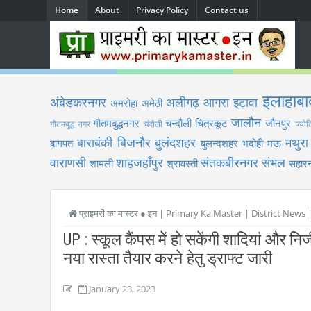
Home
About
Privacy Policy
Contact us
इलाहाबा
अंबेडकरनगर
अलीगढ़
आगरा
इटावा
अमरोहा
अमेठी
जालौन
गौतमबुद्धनगर
चन्दौली
चित्रकूट
जौनपुर
गौतमबुद्ध नगर
चंदौली
ज्योत
बाराबंकी
बिजनौर
बुलंदशहर
मथुरा
बागपत
बुलन्दशहर
भदोही
मऊ
वाराणसी
शाहजहाँपुर
संतकबीरनगर
संभल
शामली
श्रावस्ती
सहारन
प्राइमरी का मास्टर ● इन | Primary Ka Master | District News
UP : स्कूल कैंपस में हो सकेंगी शादियां और न
नया रास्ता तैयार करने हेतु ड्राफ्ट जारी
January 23, 2023