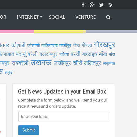
OR
INTERNET
SOCIAL
VENTURE
गोरखपुर
ीनगर
कौशांबी
गोण्डा
कौशाम्बी
गाजियाबाद
गाजीपुर
गोंडा
फैजाबाद
बदायूं
बरेली
बलरामपुर
बस्ती
बहराइच
बाँदा
बलिया
बांदा
लखनऊ
ामपुर
रायबरेली
लखीमपुर खीरी
ललितपुर
लख़नऊ
स
हापुड़
Get News Updates in your Email Box
Complete the form below, and we'll send you our
recent news and orders update.