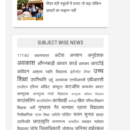
पीएम श्री स्कूलों में बजट तो बढ़ा लेकिन
छात्रों का रूझान नहीं
SUBJECT WISE NEWS
अटेवा
अनशन
अनुदेशक
17140
अक्षयपात्र
n
अवकाश
आँगनबाड़ी
आधार कार्ड
आरटीई
आयकर
उच्च
आवेदन
आश्रम पद्दति विद्यालय
इंटीनरेंट टीचर
शिक्षा
उपस्थिति
एबीआरसी
उर्दू अध्यापक
एनपीआरसी
कटऑफ
एरियर
ऑडिट
कंप्यूटर
कन्वर्जन कास्ट
एमडीएम
कस्तूरबा
कस्तूरबा गांधी विद्यालय
कस्तूरबा बालिका विद्यालय
काउंसलिंग
कार्यवाही
खेल
गणित/विज्ञान
काउंसिलिंग
कार्रवाई
गुणवत्ता
गैर मान्यता प्राप्त विद्यालय
शिक्षक भर्ती
चयन
चुनाव
गैरशैक्षणिक
ग्रेडिंग
छात्र
ग्राम शिक्षा समिति
छात्रवृत्ति
उपस्थिति
जनगणना
जवाहर नवोदय
जन्मदिन
जांच
जिलाधिकारी
जूनियर हाईस्कूल
विद्यालय
जीपीएफ