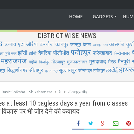
HOME
GADGETS
HUM
DISTRICT WISE NEWS
द
उन्नाव
एटा
औरैया
कन्नौज
कानपुर
कासगंज
कुश
कानपुर देहात
कानपुर नगर
फतेहपुर
झाँसी
देवरिया
पीलीभीत
फर्रुखाबाद
फिरोजाबाद
झांसी
िबा फुले नगर
महराजगंज
मुरादाबाद
मेरठ
मैनपुरी
र
महोबा
मीरजापुर
मुजफ्फरनगर
मिर्जापुर
हाथर
सिद्धार्थनगर
सीतापुर
सुल्तानपुर
हरदोई
पुर
सोनभद्र
हमीरपुर
सुलतानपुर
 | Basic Shiksha | Shikshamitra
बैग
सीआईएससीई
oses at least 10 bagless days a year from classes
शल विकास पर भी जोर देने की कवायद