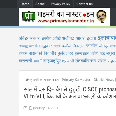
Home
About
Privacy Policy
Contact us
इलाहाबा
अंबेडकरनगर
अलीगढ़
आगरा
इटावा
अमरोहा
अमेठी
जालौन
गौतमबुद्धनगर
चन्दौली
चित्रकूट
जौनपुर
गौतमबुद्ध नगर
चंदौली
ज्योत
बाराबंकी
बिजनौर
बुलंदशहर
मथुरा
बागपत
बुलन्दशहर
भदोही
मऊ
वाराणसी
शाहजहाँपुर
संतकबीरनगर
संभल
शामली
श्रावस्ती
सहारन
प्राइमरी का मास्टर ● इन | Primary Ka Master | District News
साल में दस दिन बैग से छुट्टी, CISCE prop
VI to VIII, किताबों के अलावा छात्रों के कौ
January 31, 2023