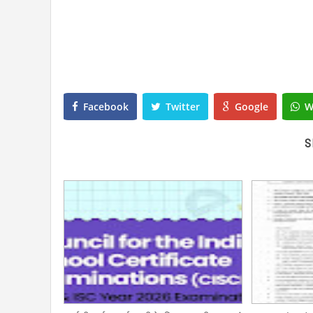
Facebook
Twitter
Google
W
S