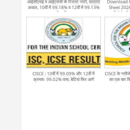
आईसीएसई व आईएससी के रिजल्ट जारी, छात्राएं
Download 
अव्वल, 10वीं में 99.18% व 12वीं में 99.13%
Sheet 2026
परीक्षार्थी पास
12वीं बोर्ड परी
CISCE : 10वीं में 99.09% और 12वीं में
CISCE के नतीजे ज
क्रमशः 99.02% पास, बेटियां फिर आगे
का एक बार फिर