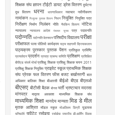
शिक्षक संघ
ज्ञापन
टीईटी
डायट
ड्रेस वितरण
दुर्घटना
धरना
दूध वितरण
नवाचार
नवीनीकरण
धारणाधिकार
नामांकन
नियुक्ति
नियुक्ति पत्र
निधन
निःशुल्क पुस्तक वितरण
निरीक्षण
निलंबन
नोटिस
निर्माण
नीति
नैपकिन वितरण
न्यायालय
पत्र
पदावनति
न्यायालय आदेश
पंचायत चुनाव
पदोन्नति
परीक्षा
परिषदीय विद्यालय
पदोन्नति वेतनमान
परीक्षाफल
पल्स पोलियो कार्यक्रम
पाठ्य सहगामी क्रियाकलाप
पाठ्यक्रम
पुरस्कार
पुस्तक
पेंशन
प्रतिकूल प्रविष्टि
प्रदर्शन
प्रशिक्षण
प्रत्यावेदन
प्रपत्र
प्रबन्ध समिति
प्रशिक्षित
प्रशिक्षु शिक्षक
प्रशिक्षु शिक्षक चयन 2011
बीपीएड संघर्ष मोर्चा
प्राइवेट स्कूल
प्राथमिक शिक्षक
प्रशिक्षु शिक्षक नियुक्ति
संघ
प्रेरक
फल वितरण
फीस
बजट
बर्खास्तगी
बाल
बीईओ
बीएड
बीएलओ
अधिकार
बालिका शिक्षा
बीआरसी
बीएसए
बीटीसी
बैठक
भर्ती
भ्रष्टाचार
मदरसा
बोनस
मांगपत्र
मातृत्व अवकाश
माध्यमिक शिक्षक संघ
माध्यमिक शिक्षा
मिड डे मील
मानदेय
मान्यता
मृतक आश्रित
मॉडल स्कूल
यूडायस
मोअल्लिम डिग्री
यूपीटेट
रसोइया
यूनिफॉर्म
रसोईया
राष्ट्रीय डी-वार्मिंग दिवस