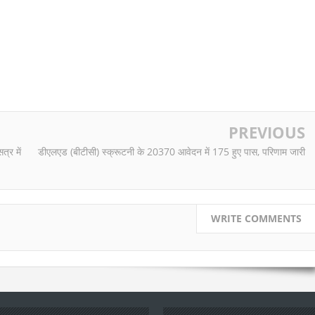
PREVIOUS
्र में
डीएलएड (बीटीसी) स्क्रूटनी के 20370 आवेदन में 175 हुए पास, परिणाम जारी
WRITE COMMENTS