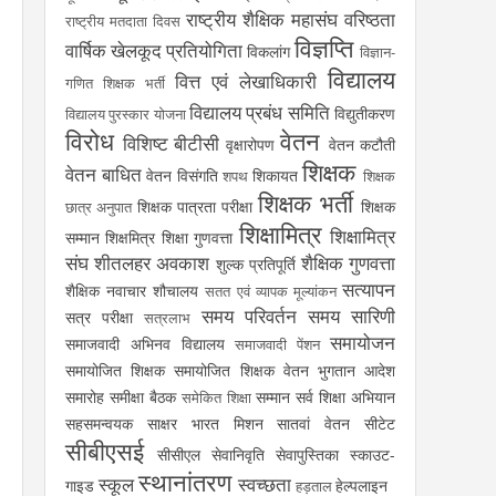
राष्ट्रीय शैक्षिक महासंघ
वरिष्ठता
राष्ट्रीय मतदाता दिवस
विज्ञप्ति
वार्षिक खेलकूद प्रतियोगिता
विकलांग
विज्ञान-
विद्यालय
वित्त एवं लेखाधिकारी
गणित शिक्षक भर्ती
विद्यालय प्रबंध समिति
विद्युतीकरण
विद्यालय पुरस्कार योजना
विरोध
वेतन
विशिष्ट बीटीसी
वृक्षारोपण
वेतन कटौती
शिक्षक
वेतन बाधित
वेतन विसंगति
शिकायत
शपथ
शिक्षक
शिक्षक भर्ती
शिक्षक पात्रता परीक्षा
शिक्षक
छात्र अनुपात
शिक्षामित्र
शिक्षामित्र
सम्मान
शिक्षमित्र
शिक्षा गुणवत्ता
संघ
शीतलहर अवकाश
शैक्षिक गुणवत्ता
शुल्क प्रतिपूर्ति
सत्यापन
शैक्षिक नवाचार
शौचालय
सतत एवं व्यापक मूल्यांकन
समय परिवर्तन
समय सारिणी
सत्र परीक्षा
सत्रलाभ
समायोजन
समाजवादी अभिनव विद्यालय
समाजवादी पेंशन
समायोजित शिक्षक
समायोजित शिक्षक वेतन भुगतान आदेश
समारोह
समीक्षा बैठक
सम्मान
सर्व शिक्षा अभियान
समेकित शिक्षा
सहसमन्वयक
साक्षर भारत मिशन
सातवां वेतन
सीटेट
सीबीएसई
सीसीएल
सेवानिवृति
सेवापुस्तिका
स्काउट-
स्थानांतरण
स्कूल
स्वच्छता
गाइड
हेल्पलाइन
हड़ताल