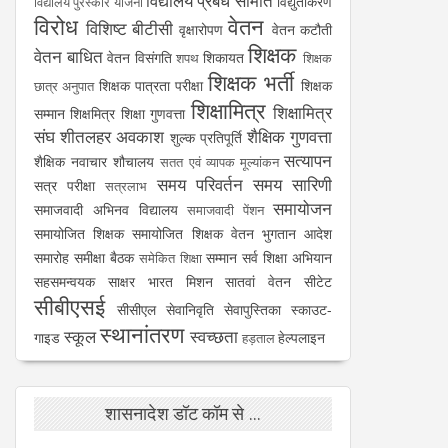
विद्यालय प्रबंध समिति
विद्युतीकरण
विद्यालय पुरस्कार योजना
विरोध
वेतन
विशिष्ट बीटीसी
वृक्षारोपण
वेतन कटौती
शिक्षक
वेतन बाधित
वेतन विसंगति
शिकायत
शपथ
शिक्षक
शिक्षक भर्ती
शिक्षक पात्रता परीक्षा
शिक्षक
छात्र अनुपात
शिक्षामित्र
शिक्षामित्र
सम्मान
शिक्षमित्र
शिक्षा गुणवत्ता
संघ
शीतलहर अवकाश
शैक्षिक गुणवत्ता
शुल्क प्रतिपूर्ति
सत्यापन
शैक्षिक नवाचार
शौचालय
सतत एवं व्यापक मूल्यांकन
समय परिवर्तन
समय सारिणी
सत्र परीक्षा
सत्रलाभ
समायोजन
समाजवादी अभिनव विद्यालय
समाजवादी पेंशन
समायोजित शिक्षक
समायोजित शिक्षक वेतन भुगतान आदेश
समारोह
समीक्षा बैठक
सम्मान
सर्व शिक्षा अभियान
समेकित शिक्षा
सहसमन्वयक
साक्षर भारत मिशन
सातवां वेतन
सीटेट
सीबीएसई
सीसीएल
सेवानिवृति
सेवापुस्तिका
स्काउट-
स्थानांतरण
स्कूल
स्वच्छता
गाइड
हेल्पलाइन
हड़ताल
शासनादेश डॉट कॉम से ...