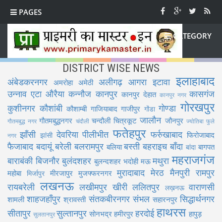
PAGES
CATEGORY
DISTRICT WISE NEWS
इलाहाबाद
अंबेडकरनगर
अलीगढ़
आगरा
इटावा
अमरोहा
अमेठी
उन्नाव
एटा
औरैया
कन्नौज
कानपुर
कासगंज
कानपुर देहात
कानपुर नगर
गोरखपुर
कुशीनगर
कौशांबी
गोण्डा
कौशाम्बी
गाजियाबाद
गाजीपुर
गोंडा
जालौन
गौतमबुद्धनगर
चन्दौली
चित्रकूट
जौनपुर
गौतमबुद्ध नगर
चंदौली
ज्योतिबा फुले
फतेहपुर
झाँसी
देवरिया
पीलीभीत
फर्रुखाबाद
फिरोजाबाद
झांसी
नगर
फैजाबाद
बदायूं
बरेली
बलरामपुर
बस्ती
बहराइच
बाँदा
बलिया
बागपत
बांदा
महराजगंज
बाराबंकी
बिजनौर
बुलंदशहर
मथुरा
बुलन्दशहर
भदोही
मऊ
मुरादाबाद
मेरठ
मैनपुरी
रामपुर
महोबा
मीरजापुर
मुजफ्फरनगर
मिर्जापुर
लखनऊ
रायबरेली
लखीमपुर खीरी
ललितपुर
वाराणसी
लख़नऊ
शाहजहाँपुर
संतकबीरनगर
संभल
सिद्धार्थनगर
शामली
श्रावस्ती
सहारनपुर
हाथरस
सीतापुर
सुल्तानपुर
हरदोई
सोनभद्र
हमीरपुर
हापुड़
सुलतानपुर