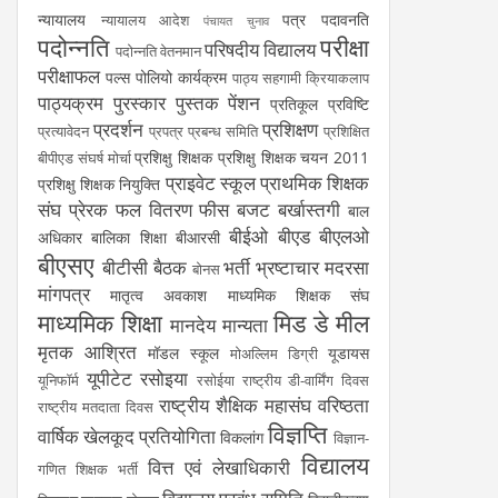
न्यायालय
पत्र
पदावनति
न्यायालय आदेश
पंचायत चुनाव
पदोन्नति
परीक्षा
परिषदीय विद्यालय
पदोन्नति वेतनमान
परीक्षाफल
पल्स पोलियो कार्यक्रम
पाठ्य सहगामी क्रियाकलाप
पाठ्यक्रम
पुरस्कार
पुस्तक
पेंशन
प्रतिकूल प्रविष्टि
प्रदर्शन
प्रशिक्षण
प्रत्यावेदन
प्रपत्र
प्रबन्ध समिति
प्रशिक्षित
प्रशिक्षु शिक्षक
प्रशिक्षु शिक्षक चयन 2011
बीपीएड संघर्ष मोर्चा
प्राइवेट स्कूल
प्राथमिक शिक्षक
प्रशिक्षु शिक्षक नियुक्ति
संघ
प्रेरक
फल वितरण
फीस
बजट
बर्खास्तगी
बाल
बीईओ
बीएड
बीएलओ
अधिकार
बालिका शिक्षा
बीआरसी
बीएसए
बीटीसी
बैठक
भर्ती
भ्रष्टाचार
मदरसा
बोनस
मांगपत्र
मातृत्व अवकाश
माध्यमिक शिक्षक संघ
माध्यमिक शिक्षा
मिड डे मील
मानदेय
मान्यता
मृतक आश्रित
मॉडल स्कूल
यूडायस
मोअल्लिम डिग्री
यूपीटेट
रसोइया
यूनिफॉर्म
रसोईया
राष्ट्रीय डी-वार्मिंग दिवस
राष्ट्रीय शैक्षिक महासंघ
वरिष्ठता
राष्ट्रीय मतदाता दिवस
विज्ञप्ति
वार्षिक खेलकूद प्रतियोगिता
विकलांग
विज्ञान-
विद्यालय
वित्त एवं लेखाधिकारी
गणित शिक्षक भर्ती