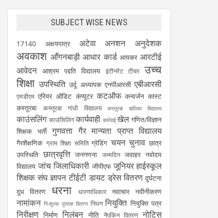
SUBJECT WISE NEWS
अटेवा
अनशन
अनुदेशक
17140
अक्षयपात्र
अवकाश
आँगनबाड़ी
आधार कार्ड
आरटीई
आयकर
उच्च
आवेदन
आश्रम पद्दति विद्यालय
इंटीनरेंट टीचर
शिक्षा
उपस्थिति
एबीआरसी
उर्दू अध्यापक
एनपीआरसी
कटऑफ
एरियर
ऑडिट
कंप्यूटर
कन्वर्जन कास्ट
एमडीएम
कस्तूरबा
कस्तूरबा गांधी विद्यालय
कस्तूरबा बालिका विद्यालय
काउंसलिंग
कार्यवाही
खेल
गणित/विज्ञान
काउंसिलिंग
कार्रवाई
गुणवत्ता
गैर मान्यता प्राप्त विद्यालय
शिक्षक भर्ती
चयन
चुनाव
गैरशैक्षणिक
ग्रेडिंग
छात्र
ग्राम शिक्षा समिति
छात्रवृत्ति
उपस्थिति
जनगणना
जवाहर नवोदय
जन्मदिन
जांच
जिलाधिकारी
जूनियर हाईस्कूल
विद्यालय
जीपीएफ
शिक्षक संघ
ज्ञापन
टीईटी
डायट
ड्रेस वितरण
दुर्घटना
धरना
दूध वितरण
नवाचार
नवीनीकरण
धारणाधिकार
नामांकन
नियुक्ति
नियुक्ति पत्र
निधन
निःशुल्क पुस्तक वितरण
निरीक्षण
निलंबन
नोटिस
निर्माण
नीति
नैपकिन वितरण