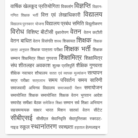
विज्ञप्ति
वार्षिक खेलकूद प्रतियोगिता
विकलांग
विज्ञान-
विद्यालय
वित्त एवं लेखाधिकारी
गणित शिक्षक भर्ती
विद्यालय प्रबंध समिति
विद्युतीकरण
विद्यालय पुरस्कार योजना
विरोध
वेतन
विशिष्ट बीटीसी
वृक्षारोपण
वेतन कटौती
शिक्षक
वेतन बाधित
वेतन विसंगति
शिकायत
शपथ
शिक्षक
शिक्षक भर्ती
शिक्षक पात्रता परीक्षा
शिक्षक
छात्र अनुपात
शिक्षामित्र
शिक्षामित्र
सम्मान
शिक्षमित्र
शिक्षा गुणवत्ता
संघ
शीतलहर अवकाश
शैक्षिक गुणवत्ता
शुल्क प्रतिपूर्ति
सत्यापन
शैक्षिक नवाचार
शौचालय
सतत एवं व्यापक मूल्यांकन
समय परिवर्तन
समय सारिणी
सत्र परीक्षा
सत्रलाभ
समायोजन
समाजवादी अभिनव विद्यालय
समाजवादी पेंशन
समायोजित शिक्षक
समायोजित शिक्षक वेतन भुगतान आदेश
समारोह
समीक्षा बैठक
सम्मान
सर्व शिक्षा अभियान
समेकित शिक्षा
सहसमन्वयक
साक्षर भारत मिशन
सातवां वेतन
सीटेट
सीबीएसई
सीसीएल
सेवानिवृति
सेवापुस्तिका
स्काउट-
स्थानांतरण
स्कूल
स्वच्छता
गाइड
हेल्पलाइन
हड़ताल