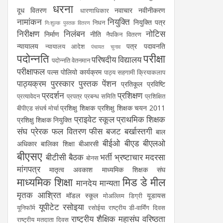
धरना
दूध वितरण
नवाचार
नवीनीकरण
धारणाधिकार
नामांकन
नियुक्ति
नियुक्ति पत्र
निधन
निःशुल्क पुस्तक वितरण
निरीक्षण
निलंबन
नोटिस
निर्माण
नीति
नैपकिन वितरण
न्यायालय
पत्र
पदावनति
न्यायालय आदेश
पंचायत चुनाव
पदोन्नति
परीक्षा
परिषदीय विद्यालय
पदोन्नति वेतनमान
परीक्षाफल
पल्स पोलियो कार्यक्रम
पाठ्य सहगामी क्रियाकलाप
पाठ्यक्रम
पुरस्कार
पुस्तक
पेंशन
प्रतिकूल प्रविष्टि
प्रदर्शन
प्रशिक्षण
प्रत्यावेदन
प्रपत्र
प्रबन्ध समिति
प्रशिक्षित
प्रशिक्षु शिक्षक
प्रशिक्षु शिक्षक चयन 2011
बीपीएड संघर्ष मोर्चा
प्राइवेट स्कूल
प्राथमिक शिक्षक
प्रशिक्षु शिक्षक नियुक्ति
संघ
प्रेरक
फल वितरण
फीस
बजट
बर्खास्तगी
बाल
बीईओ
बीएड
बीएलओ
अधिकार
बालिका शिक्षा
बीआरसी
बीएसए
बीटीसी
बैठक
भर्ती
भ्रष्टाचार
मदरसा
बोनस
मांगपत्र
मातृत्व अवकाश
माध्यमिक शिक्षक संघ
माध्यमिक शिक्षा
मिड डे मील
मानदेय
मान्यता
मृतक आश्रित
मॉडल स्कूल
यूडायस
मोअल्लिम डिग्री
यूपीटेट
रसोइया
यूनिफॉर्म
रसोईया
राष्ट्रीय डी-वार्मिंग दिवस
राष्ट्रीय शैक्षिक महासंघ
वरिष्ठता
राष्ट्रीय मतदाता दिवस