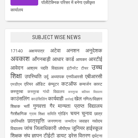
पॉलीटेक्निक परिसर में बनेगा एकीकृत
कार्यालय
SUBJECT WISE NEWS
अटेवा
अनशन
अनुदेशक
17140
अक्षयपात्र
अवकाश
आँगनबाड़ी
आधार कार्ड
आरटीई
आयकर
उच्च
आवेदन
आश्रम पद्दति विद्यालय
इंटीनरेंट टीचर
शिक्षा
उपस्थिति
एबीआरसी
उर्दू अध्यापक
एनपीआरसी
कटऑफ
एरियर
ऑडिट
कंप्यूटर
कन्वर्जन कास्ट
एमडीएम
कस्तूरबा
कस्तूरबा गांधी विद्यालय
कस्तूरबा बालिका विद्यालय
काउंसलिंग
कार्यवाही
खेल
गणित/विज्ञान
काउंसिलिंग
कार्रवाई
गुणवत्ता
गैर मान्यता प्राप्त विद्यालय
शिक्षक भर्ती
चयन
चुनाव
गैरशैक्षणिक
ग्रेडिंग
छात्र
ग्राम शिक्षा समिति
छात्रवृत्ति
उपस्थिति
जनगणना
जवाहर नवोदय
जन्मदिन
जांच
जिलाधिकारी
जूनियर हाईस्कूल
विद्यालय
जीपीएफ
शिक्षक संघ
ज्ञापन
टीईटी
डायट
ड्रेस वितरण
दुर्घटना