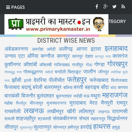
PAGES
CATEGORY
DISTRICT WISE NEWS
इलाहाबाद
अंबेडकरनगर
अलीगढ़
आगरा
इटावा
अमरोहा
अमेठी
उन्नाव
एटा
औरैया
कन्नौज
कानपुर
कासगंज
कानपुर देहात
कानपुर नगर
गोरखपुर
कुशीनगर
कौशांबी
गोण्डा
कौशाम्बी
गाजियाबाद
गाजीपुर
गोंडा
जालौन
गौतमबुद्धनगर
चन्दौली
चित्रकूट
जौनपुर
गौतमबुद्ध नगर
चंदौली
ज्योतिबा फुले
फतेहपुर
झाँसी
देवरिया
पीलीभीत
फर्रुखाबाद
फिरोजाबाद
झांसी
नगर
फैजाबाद
बदायूं
बरेली
बलरामपुर
बस्ती
बहराइच
बाँदा
बलिया
बागपत
बांदा
महराजगंज
बाराबंकी
बिजनौर
बुलंदशहर
मथुरा
बुलन्दशहर
भदोही
मऊ
मुरादाबाद
मेरठ
मैनपुरी
रामपुर
महोबा
मीरजापुर
मुजफ्फरनगर
मिर्जापुर
लखनऊ
रायबरेली
लखीमपुर खीरी
ललितपुर
वाराणसी
लख़नऊ
शाहजहाँपुर
संतकबीरनगर
संभल
सिद्धार्थनगर
शामली
श्रावस्ती
सहारनपुर
हाथरस
सीतापुर
सुल्तानपुर
हरदोई
सोनभद्र
हमीरपुर
हापुड़
सुलतानपुर