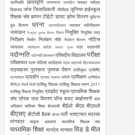
छात्रवृत्ति
उपस्थिति
जनगणना
जवाहर नवोदय
जन्मदिन
जांच
जिलाधिकारी
जूनियर हाईस्कूल
विद्यालय
जीपीएफ
शिक्षक संघ
ज्ञापन
टीईटी
डायट
ड्रेस वितरण
दुर्घटना
धरना
दूध वितरण
नवाचार
नवीनीकरण
धारणाधिकार
नामांकन
नियुक्ति
नियुक्ति पत्र
निधन
निःशुल्क पुस्तक वितरण
निरीक्षण
निलंबन
नोटिस
निर्माण
नीति
नैपकिन वितरण
न्यायालय
पत्र
पदावनति
न्यायालय आदेश
पंचायत चुनाव
पदोन्नति
परीक्षा
परिषदीय विद्यालय
पदोन्नति वेतनमान
परीक्षाफल
पल्स पोलियो कार्यक्रम
पाठ्य सहगामी क्रियाकलाप
पाठ्यक्रम
पुरस्कार
पुस्तक
पेंशन
प्रतिकूल प्रविष्टि
प्रदर्शन
प्रशिक्षण
प्रत्यावेदन
प्रपत्र
प्रबन्ध समिति
प्रशिक्षित
प्रशिक्षु शिक्षक
प्रशिक्षु शिक्षक चयन 2011
बीपीएड संघर्ष मोर्चा
प्राइवेट स्कूल
प्राथमिक शिक्षक
प्रशिक्षु शिक्षक नियुक्ति
संघ
प्रेरक
फल वितरण
फीस
बजट
बर्खास्तगी
बाल
बीईओ
बीएड
बीएलओ
अधिकार
बालिका शिक्षा
बीआरसी
बीएसए
बीटीसी
बैठक
भर्ती
भ्रष्टाचार
मदरसा
बोनस
मांगपत्र
मातृत्व अवकाश
माध्यमिक शिक्षक संघ
माध्यमिक शिक्षा
मिड डे मील
मानदेय
मान्यता