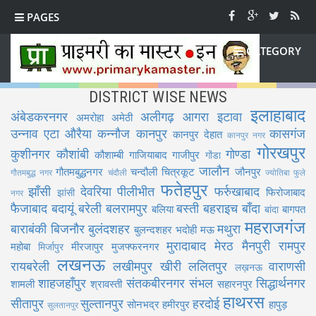
PAGES
CATEGORY
DISTRICT WISE NEWS
इलाहाबाद
अंबेडकरनगर
अलीगढ़
आगरा
इटावा
अमरोहा
अमेठी
उन्नाव
एटा
औरैया
कन्नौज
कानपुर
कासगंज
कानपुर देहात
कानपुर नगर
गोरखपुर
कुशीनगर
कौशांबी
गोण्डा
कौशाम्बी
गाजियाबाद
गाजीपुर
गोंडा
जालौन
गौतमबुद्धनगर
चन्दौली
चित्रकूट
जौनपुर
गौतमबुद्ध नगर
चंदौली
ज्योतिबा फुले
फतेहपुर
झाँसी
देवरिया
पीलीभीत
फर्रुखाबाद
फिरोजाबाद
झांसी
नगर
फैजाबाद
बदायूं
बरेली
बलरामपुर
बस्ती
बहराइच
बाँदा
बलिया
बागपत
बांदा
महराजगंज
बाराबंकी
बिजनौर
बुलंदशहर
मथुरा
बुलन्दशहर
भदोही
मऊ
मुरादाबाद
मेरठ
मैनपुरी
रामपुर
महोबा
मीरजापुर
मुजफ्फरनगर
मिर्जापुर
लखनऊ
रायबरेली
लखीमपुर खीरी
ललितपुर
वाराणसी
लख़नऊ
शाहजहाँपुर
संतकबीरनगर
संभल
सिद्धार्थनगर
शामली
श्रावस्ती
सहारनपुर
हाथरस
सीतापुर
सुल्तानपुर
हरदोई
सोनभद्र
हमीरपुर
हापुड़
सुलतानपुर