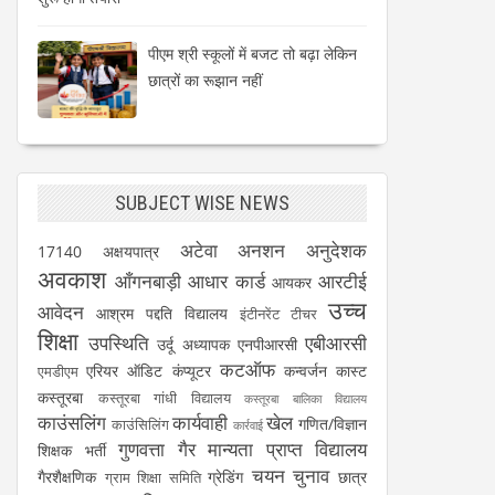
पीएम श्री स्कूलों में बजट तो बढ़ा लेकिन
छात्रों का रूझान नहीं
SUBJECT WISE NEWS
अटेवा
अनशन
अनुदेशक
17140
अक्षयपात्र
अवकाश
आँगनबाड़ी
आधार कार्ड
आरटीई
आयकर
उच्च
आवेदन
आश्रम पद्दति विद्यालय
इंटीनरेंट टीचर
शिक्षा
उपस्थिति
एबीआरसी
उर्दू अध्यापक
एनपीआरसी
कटऑफ
एरियर
ऑडिट
कंप्यूटर
कन्वर्जन कास्ट
एमडीएम
कस्तूरबा
कस्तूरबा गांधी विद्यालय
कस्तूरबा बालिका विद्यालय
काउंसलिंग
कार्यवाही
खेल
गणित/विज्ञान
काउंसिलिंग
कार्रवाई
गुणवत्ता
गैर मान्यता प्राप्त विद्यालय
शिक्षक भर्ती
चयन
चुनाव
गैरशैक्षणिक
ग्रेडिंग
छात्र
ग्राम शिक्षा समिति