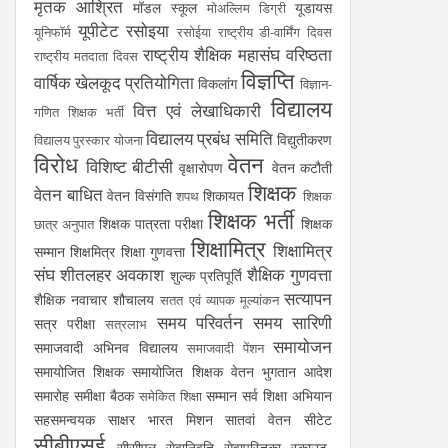
मृतक आश्रित
मॉडल स्कूल
यूडायस
मोअल्लिम डिग्री
यूपीटेट
रसोइया
यूनिफॉर्म
रसोईया
राष्ट्रीय डी-वार्मिंग दिवस
राष्ट्रीय शैक्षिक महासंघ
वरिष्ठता
राष्ट्रीय मतदाता दिवस
विज्ञप्ति
वार्षिक खेलकूद प्रतियोगिता
विकलांग
विज्ञान-
विद्यालय
वित्त एवं लेखाधिकारी
गणित शिक्षक भर्ती
विद्यालय प्रबंध समिति
विद्युतीकरण
विद्यालय पुरस्कार योजना
विरोध
वेतन
विशिष्ट बीटीसी
वृक्षारोपण
वेतन कटौती
शिक्षक
वेतन बाधित
वेतन विसंगति
शिकायत
शपथ
शिक्षक
शिक्षक भर्ती
शिक्षक पात्रता परीक्षा
शिक्षक
छात्र अनुपात
शिक्षामित्र
शिक्षामित्र
सम्मान
शिक्षमित्र
शिक्षा गुणवत्ता
संघ
शीतलहर अवकाश
शैक्षिक गुणवत्ता
शुल्क प्रतिपूर्ति
सत्यापन
शैक्षिक नवाचार
शौचालय
सतत एवं व्यापक मूल्यांकन
समय परिवर्तन
समय सारिणी
सत्र परीक्षा
सत्रलाभ
समायोजन
समाजवादी अभिनव विद्यालय
समाजवादी पेंशन
समायोजित शिक्षक
समायोजित शिक्षक वेतन भुगतान आदेश
समारोह
समीक्षा बैठक
सम्मान
सर्व शिक्षा अभियान
समेकित शिक्षा
सहसमन्वयक
साक्षर भारत मिशन
सातवां वेतन
सीटेट
सीबीएसई
सीसीएल
सेवानिवृति
सेवापुस्तिका
स्काउट-