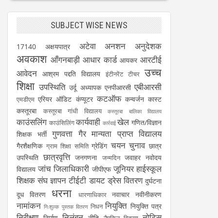
SUBJECT WISE NEWS
अटेवा
अनशन
अनुदेशक
17140
अक्षयपात्र
अवकाश
आँगनबाड़ी
आधार कार्ड
आरटीई
आयकर
उच्च
आवेदन
आश्रम पद्दति विद्यालय
इंटीनरेंट टीचर
शिक्षा
उपस्थिति
एबीआरसी
उर्दू अध्यापक
एनपीआरसी
कटऑफ
एरियर
ऑडिट
कंप्यूटर
कन्वर्जन कास्ट
एमडीएम
कस्तूरबा
कस्तूरबा गांधी विद्यालय
कस्तूरबा बालिका विद्यालय
काउंसलिंग
कार्यवाही
खेल
गणित/विज्ञान
काउंसिलिंग
कार्रवाई
गुणवत्ता
गैर मान्यता प्राप्त विद्यालय
शिक्षक भर्ती
चयन
चुनाव
गैरशैक्षणिक
ग्रेडिंग
छात्र
ग्राम शिक्षा समिति
छात्रवृत्ति
उपस्थिति
जनगणना
जवाहर नवोदय
जन्मदिन
जांच
जिलाधिकारी
जूनियर हाईस्कूल
विद्यालय
जीपीएफ
शिक्षक संघ
ज्ञापन
टीईटी
डायट
ड्रेस वितरण
दुर्घटना
धरना
दूध वितरण
नवाचार
नवीनीकरण
धारणाधिकार
नामांकन
नियुक्ति
नियुक्ति पत्र
निधन
निःशुल्क पुस्तक वितरण
निरीक्षण
निलंबन
नोटिस
निर्माण
नीति