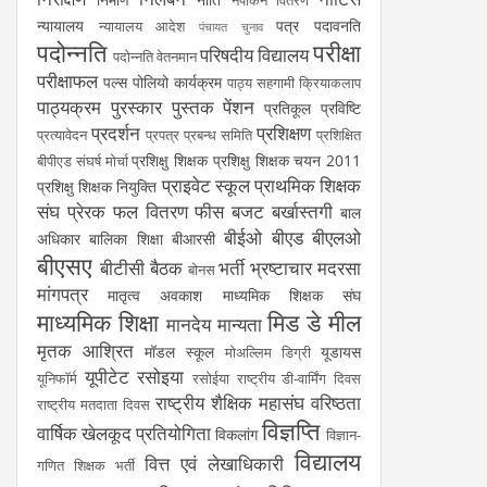
नैपकिन वितरण
न्यायालय
पत्र
पदावनति
न्यायालय आदेश
पंचायत चुनाव
पदोन्नति
परीक्षा
परिषदीय विद्यालय
पदोन्नति वेतनमान
परीक्षाफल
पल्स पोलियो कार्यक्रम
पाठ्य सहगामी क्रियाकलाप
पाठ्यक्रम
पुरस्कार
पुस्तक
पेंशन
प्रतिकूल प्रविष्टि
प्रदर्शन
प्रशिक्षण
प्रत्यावेदन
प्रपत्र
प्रबन्ध समिति
प्रशिक्षित
प्रशिक्षु शिक्षक
प्रशिक्षु शिक्षक चयन 2011
बीपीएड संघर्ष मोर्चा
प्राइवेट स्कूल
प्राथमिक शिक्षक
प्रशिक्षु शिक्षक नियुक्ति
संघ
प्रेरक
फल वितरण
फीस
बजट
बर्खास्तगी
बाल
बीईओ
बीएड
बीएलओ
अधिकार
बालिका शिक्षा
बीआरसी
बीएसए
बीटीसी
बैठक
भर्ती
भ्रष्टाचार
मदरसा
बोनस
मांगपत्र
मातृत्व अवकाश
माध्यमिक शिक्षक संघ
माध्यमिक शिक्षा
मिड डे मील
मानदेय
मान्यता
मृतक आश्रित
मॉडल स्कूल
यूडायस
मोअल्लिम डिग्री
यूपीटेट
रसोइया
यूनिफॉर्म
रसोईया
राष्ट्रीय डी-वार्मिंग दिवस
राष्ट्रीय शैक्षिक महासंघ
वरिष्ठता
राष्ट्रीय मतदाता दिवस
विज्ञप्ति
वार्षिक खेलकूद प्रतियोगिता
विकलांग
विज्ञान-
विद्यालय
वित्त एवं लेखाधिकारी
गणित शिक्षक भर्ती