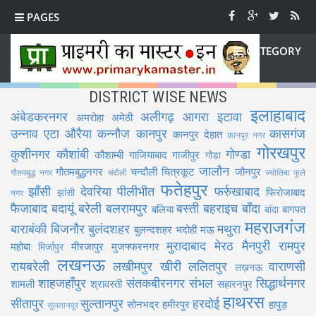
PAGES
CATEGORY
DISTRICT WISE NEWS
इलाहाबाद
अंबेडकरनगर
अलीगढ़
आगरा
इटावा
अमरोहा
अमेठी
उन्नाव
एटा
औरैया
कन्नौज
कानपुर
कासगंज
कानपुर देहात
कानपुर नगर
गोरखपुर
कुशीनगर
कौशांबी
गोण्डा
कौशाम्बी
गाजियाबाद
गाजीपुर
गोंडा
जालौन
गौतमबुद्धनगर
चन्दौली
चित्रकूट
जौनपुर
गौतमबुद्ध नगर
चंदौली
ज्योतिबा फुले
फतेहपुर
झाँसी
देवरिया
पीलीभीत
फर्रुखाबाद
फिरोजाबाद
झांसी
नगर
फैजाबाद
बदायूं
बरेली
बलरामपुर
बस्ती
बहराइच
बाँदा
बलिया
बागपत
बांदा
महराजगंज
बाराबंकी
बिजनौर
बुलंदशहर
मथुरा
बुलन्दशहर
भदोही
मऊ
मुरादाबाद
मेरठ
मैनपुरी
रामपुर
महोबा
मीरजापुर
मुजफ्फरनगर
मिर्जापुर
लखनऊ
रायबरेली
लखीमपुर खीरी
ललितपुर
वाराणसी
लख़नऊ
शाहजहाँपुर
संतकबीरनगर
संभल
सिद्धार्थनगर
शामली
श्रावस्ती
सहारनपुर
हाथरस
सीतापुर
सुल्तानपुर
हरदोई
सोनभद्र
हमीरपुर
हापुड़
सुलतानपुर