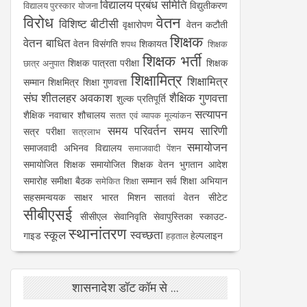
विद्यालय प्रबंध समिति
विद्युतीकरण
विद्यालय पुरस्कार योजना
विरोध
वेतन
विशिष्ट बीटीसी
वृक्षारोपण
वेतन कटौती
शिक्षक
वेतन बाधित
वेतन विसंगति
शिकायत
शपथ
शिक्षक
शिक्षक भर्ती
शिक्षक पात्रता परीक्षा
शिक्षक
छात्र अनुपात
शिक्षामित्र
शिक्षामित्र
सम्मान
शिक्षमित्र
शिक्षा गुणवत्ता
संघ
शीतलहर अवकाश
शैक्षिक गुणवत्ता
शुल्क प्रतिपूर्ति
सत्यापन
शैक्षिक नवाचार
शौचालय
सतत एवं व्यापक मूल्यांकन
समय परिवर्तन
समय सारिणी
सत्र परीक्षा
सत्रलाभ
समायोजन
समाजवादी अभिनव विद्यालय
समाजवादी पेंशन
समायोजित शिक्षक
समायोजित शिक्षक वेतन भुगतान आदेश
समारोह
समीक्षा बैठक
सम्मान
सर्व शिक्षा अभियान
समेकित शिक्षा
सहसमन्वयक
साक्षर भारत मिशन
सातवां वेतन
सीटेट
सीबीएसई
सीसीएल
सेवानिवृति
सेवापुस्तिका
स्काउट-
स्थानांतरण
स्कूल
स्वच्छता
गाइड
हेल्पलाइन
हड़ताल
शासनादेश डॉट कॉम से ...