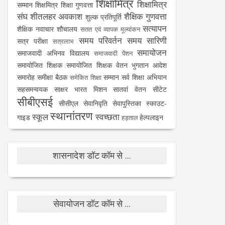
शिक्षामित्र
शिक्षामित्र
सम्मान
शिक्षमित्र
शिक्षा गुणवत्ता
संघ
शीतलहर अवकाश
शैक्षिक गुणवत्ता
शुल्क प्रतिपूर्ति
सत्यापन
शैक्षिक नवाचार
शौचालय
सतत एवं व्यापक मूल्यांकन
समय परिवर्तन
समय सारिणी
सत्र परीक्षा
सत्रलाभ
समायोजन
समाजवादी अभिनव विद्यालय
समाजवादी पेंशन
समायोजित शिक्षक
समायोजित शिक्षक वेतन भुगतान आदेश
समारोह
समीक्षा बैठक
सम्मान
सर्व शिक्षा अभियान
समेकित शिक्षा
सहसमन्वयक
साक्षर भारत मिशन
सातवां वेतन
सीटेट
सीबीएसई
सीसीएल
सेवानिवृति
सेवापुस्तिका
स्काउट-
स्थानांतरण
स्कूल
स्वच्छता
गाइड
हेल्पलाइन
हड़ताल
शासनादेश डॉट कॉम से ...
सेवायोजन डॉट कॉम से ...