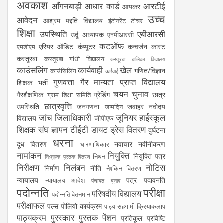
अवकाश
आँगनबाड़ी
आधार कार्ड
आरटीई
आयकर
उच्च
आवेदन
आश्रम पद्दति विद्यालय
इंटीनरेंट टीचर
शिक्षा
उपस्थिति
एबीआरसी
उर्दू अध्यापक
एनपीआरसी
कटऑफ
एरियर
ऑडिट
कंप्यूटर
कन्वर्जन कास्ट
एमडीएम
कस्तूरबा
कस्तूरबा गांधी विद्यालय
कस्तूरबा बालिका विद्यालय
काउंसलिंग
कार्यवाही
खेल
गणित/विज्ञान
काउंसिलिंग
कार्रवाई
गुणवत्ता
गैर मान्यता प्राप्त विद्यालय
शिक्षक भर्ती
चयन
चुनाव
गैरशैक्षणिक
ग्रेडिंग
छात्र
ग्राम शिक्षा समिति
छात्रवृत्ति
उपस्थिति
जनगणना
जवाहर नवोदय
जन्मदिन
जांच
जिलाधिकारी
जूनियर हाईस्कूल
विद्यालय
जीपीएफ
शिक्षक संघ
ज्ञापन
टीईटी
डायट
ड्रेस वितरण
दुर्घटना
धरना
दूध वितरण
नवाचार
नवीनीकरण
धारणाधिकार
नामांकन
नियुक्ति
नियुक्ति पत्र
निधन
निःशुल्क पुस्तक वितरण
निरीक्षण
निलंबन
नोटिस
निर्माण
नीति
नैपकिन वितरण
न्यायालय
पत्र
पदावनति
न्यायालय आदेश
पंचायत चुनाव
पदोन्नति
परीक्षा
परिषदीय विद्यालय
पदोन्नति वेतनमान
परीक्षाफल
पल्स पोलियो कार्यक्रम
पाठ्य सहगामी क्रियाकलाप
पाठ्यक्रम
पुरस्कार
पुस्तक
पेंशन
प्रतिकूल प्रविष्टि