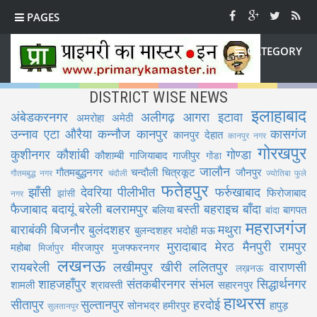
PAGES
CATEGORY
DISTRICT WISE NEWS
इलाहाबाद
अंबेडकरनगर
अलीगढ़
आगरा
इटावा
अमरोहा
अमेठी
उन्नाव
एटा
औरैया
कन्नौज
कानपुर
कासगंज
कानपुर देहात
कानपुर नगर
गोरखपुर
कुशीनगर
कौशांबी
गोण्डा
कौशाम्बी
गाजियाबाद
गाजीपुर
गोंडा
जालौन
गौतमबुद्धनगर
चन्दौली
चित्रकूट
जौनपुर
गौतमबुद्ध नगर
चंदौली
ज्योतिबा फुले
फतेहपुर
झाँसी
देवरिया
पीलीभीत
फर्रुखाबाद
फिरोजाबाद
झांसी
नगर
फैजाबाद
बदायूं
बरेली
बलरामपुर
बस्ती
बहराइच
बाँदा
बलिया
बागपत
बांदा
महराजगंज
बाराबंकी
बिजनौर
बुलंदशहर
मथुरा
बुलन्दशहर
भदोही
मऊ
मुरादाबाद
मेरठ
मैनपुरी
रामपुर
महोबा
मीरजापुर
मुजफ्फरनगर
मिर्जापुर
लखनऊ
रायबरेली
लखीमपुर खीरी
ललितपुर
वाराणसी
लख़नऊ
शाहजहाँपुर
संतकबीरनगर
संभल
सिद्धार्थनगर
शामली
श्रावस्ती
सहारनपुर
हाथरस
सीतापुर
सुल्तानपुर
हरदोई
सोनभद्र
हमीरपुर
हापुड़
सुलतानपुर