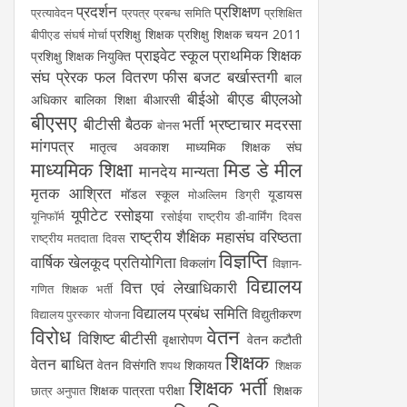
प्रदर्शन
प्रशिक्षण
प्रत्यावेदन
प्रपत्र
प्रबन्ध समिति
प्रशिक्षित
प्रशिक्षु शिक्षक
प्रशिक्षु शिक्षक चयन 2011
बीपीएड संघर्ष मोर्चा
प्राइवेट स्कूल
प्राथमिक शिक्षक
प्रशिक्षु शिक्षक नियुक्ति
संघ
प्रेरक
फल वितरण
फीस
बजट
बर्खास्तगी
बाल
बीईओ
बीएड
बीएलओ
अधिकार
बालिका शिक्षा
बीआरसी
बीएसए
बीटीसी
बैठक
भर्ती
भ्रष्टाचार
मदरसा
बोनस
मांगपत्र
मातृत्व अवकाश
माध्यमिक शिक्षक संघ
माध्यमिक शिक्षा
मिड डे मील
मानदेय
मान्यता
मृतक आश्रित
मॉडल स्कूल
यूडायस
मोअल्लिम डिग्री
यूपीटेट
रसोइया
यूनिफॉर्म
रसोईया
राष्ट्रीय डी-वार्मिंग दिवस
राष्ट्रीय शैक्षिक महासंघ
वरिष्ठता
राष्ट्रीय मतदाता दिवस
विज्ञप्ति
वार्षिक खेलकूद प्रतियोगिता
विकलांग
विज्ञान-
विद्यालय
वित्त एवं लेखाधिकारी
गणित शिक्षक भर्ती
विद्यालय प्रबंध समिति
विद्युतीकरण
विद्यालय पुरस्कार योजना
विरोध
वेतन
विशिष्ट बीटीसी
वृक्षारोपण
वेतन कटौती
शिक्षक
वेतन बाधित
वेतन विसंगति
शिकायत
शपथ
शिक्षक
शिक्षक भर्ती
शिक्षक पात्रता परीक्षा
शिक्षक
छात्र अनुपात