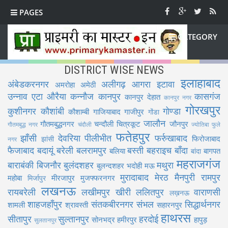
PAGES
CATEGORY
DISTRICT WISE NEWS
इलाहाबाद
अंबेडकरनगर
अलीगढ़
आगरा
इटावा
अमरोहा
अमेठी
उन्नाव
एटा
औरैया
कन्नौज
कानपुर
कासगंज
कानपुर देहात
कानपुर नगर
गोरखपुर
कुशीनगर
कौशांबी
गोण्डा
कौशाम्बी
गाजियाबाद
गाजीपुर
गोंडा
जालौन
गौतमबुद्धनगर
चन्दौली
चित्रकूट
जौनपुर
गौतमबुद्ध नगर
चंदौली
ज्योतिबा फुले
फतेहपुर
झाँसी
देवरिया
पीलीभीत
फर्रुखाबाद
फिरोजाबाद
झांसी
नगर
फैजाबाद
बदायूं
बरेली
बलरामपुर
बस्ती
बहराइच
बाँदा
बलिया
बागपत
बांदा
महराजगंज
बाराबंकी
बिजनौर
बुलंदशहर
मथुरा
बुलन्दशहर
भदोही
मऊ
मुरादाबाद
मेरठ
मैनपुरी
रामपुर
महोबा
मीरजापुर
मुजफ्फरनगर
मिर्जापुर
लखनऊ
रायबरेली
लखीमपुर खीरी
ललितपुर
वाराणसी
लख़नऊ
शाहजहाँपुर
संतकबीरनगर
संभल
सिद्धार्थनगर
शामली
श्रावस्ती
सहारनपुर
हाथरस
सीतापुर
सुल्तानपुर
हरदोई
सोनभद्र
हमीरपुर
हापुड़
सुलतानपुर