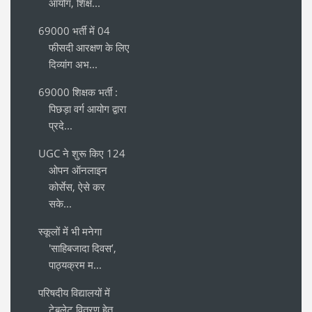
आयोग, शिक्ष...
69000 भर्ती में 04
फीसदी आरक्षण के लिए
दिव्यांग अभ...
69000 शिक्षक भर्ती :
पिछड़ा वर्ग आयोग द्वारा
प्रदे...
UGC ने शुरू किए 124
ओपन ऑनलाइन
कोर्सेस, ऐसे कर
सके...
स्कूलों में भी मनेगा
'साहिबजादा दिवस’,
पाठ्यक्रम म...
परिषदीय विद्यालयों में
टेबलेट वितरण हेतु