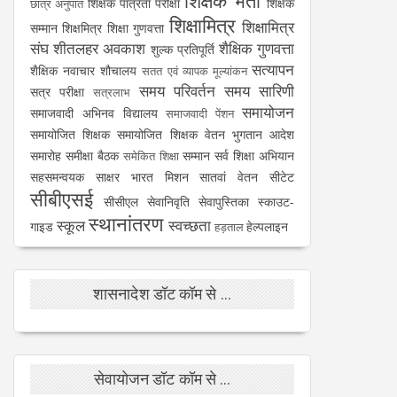
शिक्षक भर्ती
शिक्षक पात्रता परीक्षा
शिक्षक
छात्र अनुपात
शिक्षामित्र
शिक्षामित्र
सम्मान
शिक्षमित्र
शिक्षा गुणवत्ता
संघ
शीतलहर अवकाश
शैक्षिक गुणवत्ता
शुल्क प्रतिपूर्ति
सत्यापन
शैक्षिक नवाचार
शौचालय
सतत एवं व्यापक मूल्यांकन
समय परिवर्तन
समय सारिणी
सत्र परीक्षा
सत्रलाभ
समायोजन
समाजवादी अभिनव विद्यालय
समाजवादी पेंशन
समायोजित शिक्षक
समायोजित शिक्षक वेतन भुगतान आदेश
समारोह
समीक्षा बैठक
सम्मान
सर्व शिक्षा अभियान
समेकित शिक्षा
सहसमन्वयक
साक्षर भारत मिशन
सातवां वेतन
सीटेट
सीबीएसई
सीसीएल
सेवानिवृति
सेवापुस्तिका
स्काउट-
स्थानांतरण
स्कूल
स्वच्छता
गाइड
हेल्पलाइन
हड़ताल
शासनादेश डॉट कॉम से ...
सेवायोजन डॉट कॉम से ...