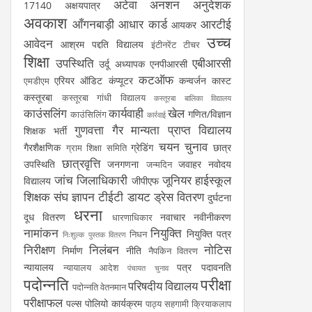
अटेवा
अनशन
अनुदेशक
17140
अक्षयपात्र
अवकाश
आँगनबाड़ी
आधार कार्ड
आरटीई
आयकर
उच्च
आवेदन
आश्रम पद्दति विद्यालय
इंटीनरेंट टीचर
शिक्षा
उपस्थिति
एबीआरसी
उर्दू अध्यापक
एनपीआरसी
कटऑफ
एरियर
ऑडिट
कंप्यूटर
कन्वर्जन कास्ट
एमडीएम
कस्तूरबा
कस्तूरबा गांधी विद्यालय
कस्तूरबा बालिका विद्यालय
काउंसलिंग
कार्यवाही
खेल
गणित/विज्ञान
काउंसिलिंग
कार्रवाई
गुणवत्ता
गैर मान्यता प्राप्त विद्यालय
शिक्षक भर्ती
चयन
चुनाव
गैरशैक्षणिक
ग्रेडिंग
छात्र
ग्राम शिक्षा समिति
छात्रवृत्ति
उपस्थिति
जनगणना
जवाहर नवोदय
जन्मदिन
जांच
जिलाधिकारी
जूनियर हाईस्कूल
विद्यालय
जीपीएफ
शिक्षक संघ
ज्ञापन
टीईटी
डायट
ड्रेस वितरण
दुर्घटना
धरना
दूध वितरण
नवाचार
नवीनीकरण
धारणाधिकार
नामांकन
नियुक्ति
नियुक्ति पत्र
निधन
निःशुल्क पुस्तक वितरण
निरीक्षण
निलंबन
नोटिस
निर्माण
नीति
नैपकिन वितरण
न्यायालय
पत्र
पदावनति
न्यायालय आदेश
पंचायत चुनाव
पदोन्नति
परीक्षा
परिषदीय विद्यालय
पदोन्नति वेतनमान
परीक्षाफल
पल्स पोलियो कार्यक्रम
पाठ्य सहगामी क्रियाकलाप