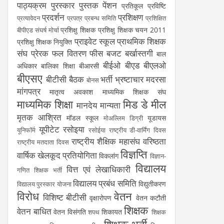
पाठ्यक्रम
पुरस्कार
पुस्तक
पेंशन
प्रतिकूल प्रविष्टि
प्रदर्शन
प्रशिक्षण
प्रत्यावेदन
प्रपत्र
प्रबन्ध समिति
प्रशिक्षित
प्रशिक्षु शिक्षक
प्रशिक्षु शिक्षक चयन 2011
बीपीएड संघर्ष मोर्चा
प्राइवेट स्कूल
प्राथमिक शिक्षक
प्रशिक्षु शिक्षक नियुक्ति
संघ
प्रेरक
फल वितरण
फीस
बजट
बर्खास्तगी
बाल
बीईओ
बीएड
बीएलओ
अधिकार
बालिका शिक्षा
बीआरसी
बीएसए
बीटीसी
बैठक
भर्ती
भ्रष्टाचार
मदरसा
बोनस
मांगपत्र
मातृत्व अवकाश
माध्यमिक शिक्षक संघ
माध्यमिक शिक्षा
मिड डे मील
मानदेय
मान्यता
मृतक आश्रित
मॉडल स्कूल
यूडायस
मोअल्लिम डिग्री
यूपीटेट
रसोइया
यूनिफॉर्म
रसोईया
राष्ट्रीय डी-वार्मिंग दिवस
राष्ट्रीय शैक्षिक महासंघ
वरिष्ठता
राष्ट्रीय मतदाता दिवस
विज्ञप्ति
वार्षिक खेलकूद प्रतियोगिता
विकलांग
विज्ञान-
विद्यालय
वित्त एवं लेखाधिकारी
गणित शिक्षक भर्ती
विद्यालय प्रबंध समिति
विद्युतीकरण
विद्यालय पुरस्कार योजना
विरोध
वेतन
विशिष्ट बीटीसी
वृक्षारोपण
वेतन कटौती
शिक्षक
वेतन बाधित
वेतन विसंगति
शिकायत
शपथ
शिक्षक