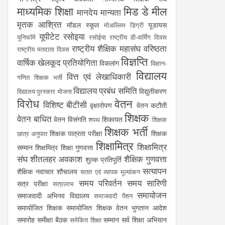
माध्यमिक शिक्षा
मिड डे मील
मानदेय
मान्यता
मृतक आश्रित
मॉडल स्कूल
यूडायस
मोअल्लिम डिग्री
यूपीटेट
रसोइया
यूनिफॉर्म
रसोईया
राष्ट्रीय डी-वार्मिंग दिवस
राष्ट्रीय शैक्षिक महासंघ
वरिष्ठता
राष्ट्रीय मतदाता दिवस
विज्ञप्ति
वार्षिक खेलकूद प्रतियोगिता
विकलांग
विज्ञान-
विद्यालय
वित्त एवं लेखाधिकारी
गणित शिक्षक भर्ती
विद्यालय प्रबंध समिति
विद्युतीकरण
विद्यालय पुरस्कार योजना
विरोध
वेतन
विशिष्ट बीटीसी
वृक्षारोपण
वेतन कटौती
शिक्षक
वेतन बाधित
वेतन विसंगति
शिकायत
शपथ
शिक्षक
शिक्षक भर्ती
शिक्षक पात्रता परीक्षा
शिक्षक
छात्र अनुपात
शिक्षामित्र
शिक्षामित्र
सम्मान
शिक्षमित्र
शिक्षा गुणवत्ता
संघ
शीतलहर अवकाश
शैक्षिक गुणवत्ता
शुल्क प्रतिपूर्ति
सत्यापन
शैक्षिक नवाचार
शौचालय
सतत एवं व्यापक मूल्यांकन
समय परिवर्तन
समय सारिणी
सत्र परीक्षा
सत्रलाभ
समायोजन
समाजवादी अभिनव विद्यालय
समाजवादी पेंशन
समायोजित शिक्षक
समायोजित शिक्षक वेतन भुगतान आदेश
समारोह
समीक्षा बैठक
सम्मान
सर्व शिक्षा अभियान
समेकित शिक्षा