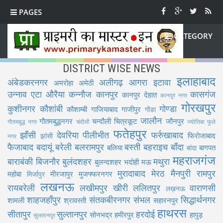
PAGES
CATEGORY
DISTRICT WISE NEWS
इलाहाबाद
अंबेडकरनगर
अलीगढ़
आगरा
इटावा
अमरोहा
अमेठी
उन्नाव
एटा
औरैया
कन्नौज
कानपुर
कासगंज
कानपुर देहात
कानपुर नगर
गोरखपुर
कुशीनगर
कौशांबी
गोण्डा
कौशाम्बी
गाजियाबाद
गाजीपुर
गोंडा
जालौन
गौतमबुद्धनगर
चन्दौली
चित्रकूट
जौनपुर
गौतमबुद्ध नगर
चंदौली
ज्योतिबा फुले
फतेहपुर
झाँसी
देवरिया
पीलीभीत
फर्रुखाबाद
फिरोजाबाद
झांसी
नगर
फैजाबाद
बदायूं
बरेली
बलरामपुर
बस्ती
बहराइच
बाँदा
बलिया
बागपत
बांदा
महराजगंज
बाराबंकी
बिजनौर
बुलंदशहर
मथुरा
बुलन्दशहर
भदोही
मऊ
मुरादाबाद
मेरठ
मैनपुरी
रामपुर
महोबा
मीरजापुर
मुजफ्फरनगर
मिर्जापुर
लखनऊ
रायबरेली
लखीमपुर खीरी
ललितपुर
वाराणसी
लख़नऊ
शाहजहाँपुर
संतकबीरनगर
संभल
सिद्धार्थनगर
शामली
श्रावस्ती
सहारनपुर
हाथरस
सीतापुर
सुल्तानपुर
हरदोई
सोनभद्र
हमीरपुर
हापुड़
सुलतानपुर