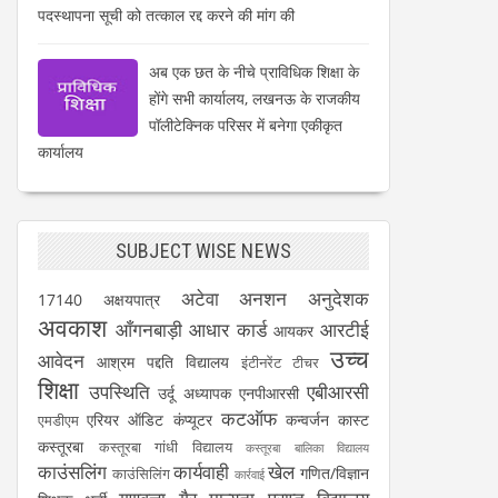
पदस्थापना सूची को तत्काल रद्द करने की मांग की
अब एक छत के नीचे प्राविधिक शिक्षा के
होंगे सभी कार्यालय, लखनऊ के राजकीय
पॉलीटेक्निक परिसर में बनेगा एकीकृत
कार्यालय
SUBJECT WISE NEWS
अटेवा
अनशन
अनुदेशक
17140
अक्षयपात्र
अवकाश
आँगनबाड़ी
आधार कार्ड
आरटीई
आयकर
उच्च
आवेदन
आश्रम पद्दति विद्यालय
इंटीनरेंट टीचर
शिक्षा
उपस्थिति
एबीआरसी
उर्दू अध्यापक
एनपीआरसी
कटऑफ
एरियर
ऑडिट
कंप्यूटर
कन्वर्जन कास्ट
एमडीएम
कस्तूरबा
कस्तूरबा गांधी विद्यालय
कस्तूरबा बालिका विद्यालय
काउंसलिंग
कार्यवाही
खेल
गणित/विज्ञान
काउंसिलिंग
कार्रवाई