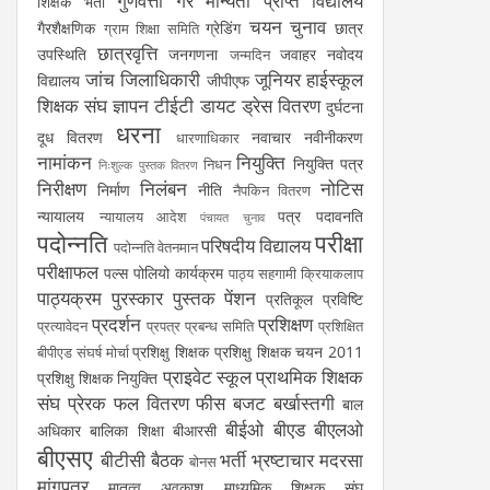
गुणवत्ता
गैर मान्यता प्राप्त विद्यालय
शिक्षक भर्ती
चयन
चुनाव
गैरशैक्षणिक
ग्रेडिंग
छात्र
ग्राम शिक्षा समिति
छात्रवृत्ति
उपस्थिति
जनगणना
जवाहर नवोदय
जन्मदिन
जांच
जिलाधिकारी
जूनियर हाईस्कूल
विद्यालय
जीपीएफ
शिक्षक संघ
ज्ञापन
टीईटी
डायट
ड्रेस वितरण
दुर्घटना
धरना
दूध वितरण
नवाचार
नवीनीकरण
धारणाधिकार
नामांकन
नियुक्ति
नियुक्ति पत्र
निधन
निःशुल्क पुस्तक वितरण
निरीक्षण
निलंबन
नोटिस
निर्माण
नीति
नैपकिन वितरण
न्यायालय
पत्र
पदावनति
न्यायालय आदेश
पंचायत चुनाव
पदोन्नति
परीक्षा
परिषदीय विद्यालय
पदोन्नति वेतनमान
परीक्षाफल
पल्स पोलियो कार्यक्रम
पाठ्य सहगामी क्रियाकलाप
पाठ्यक्रम
पुरस्कार
पुस्तक
पेंशन
प्रतिकूल प्रविष्टि
प्रदर्शन
प्रशिक्षण
प्रत्यावेदन
प्रपत्र
प्रबन्ध समिति
प्रशिक्षित
प्रशिक्षु शिक्षक
प्रशिक्षु शिक्षक चयन 2011
बीपीएड संघर्ष मोर्चा
प्राइवेट स्कूल
प्राथमिक शिक्षक
प्रशिक्षु शिक्षक नियुक्ति
संघ
प्रेरक
फल वितरण
फीस
बजट
बर्खास्तगी
बाल
बीईओ
बीएड
बीएलओ
अधिकार
बालिका शिक्षा
बीआरसी
बीएसए
बीटीसी
बैठक
भर्ती
भ्रष्टाचार
मदरसा
बोनस
मांगपत्र
मातृत्व अवकाश
माध्यमिक शिक्षक संघ