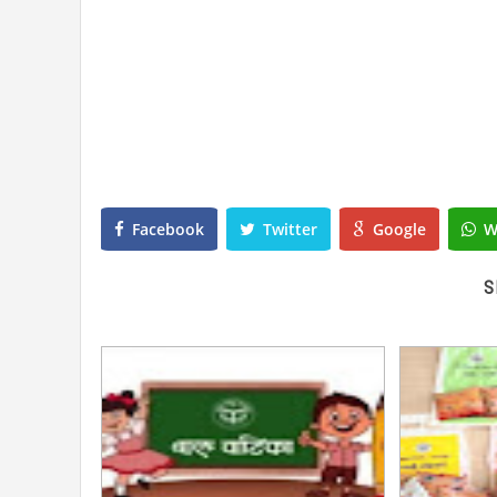
Facebook
Twitter
Google
W
S