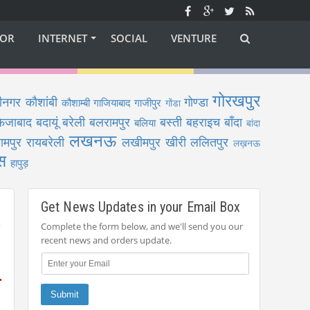
OR
INTERNET
SOCIAL
VENTURE
गोरखपुर
ीनगर
कौशांबी
गोण्डा
कौशाम्बी
गाजियाबाद
गाजीपुर
गोंडा
फैजाबाद
बदायूं
बरेली
बलरामपुर
बस्ती
बहराइच
बाँदा
बलिया
बांदा
लखनऊ
ामपुर
रायबरेली
लखीमपुर खीरी
ललितपुर
लख़नऊ
स
हापुड़
Get News Updates in your Email Box
Complete the form below, and we'll send you our
recent news and orders update.