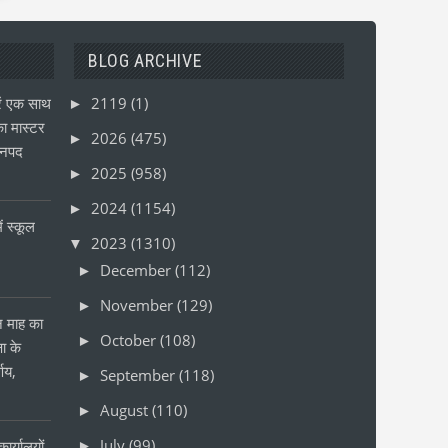
BLOG ARCHIVE
ं एक साथ
2119
(1)
►
ा मास्टर
2026
(475)
►
जनपद
2025
(958)
►
2024
(1154)
►
ं स्कूल
2023
(1310)
▼
December
(112)
►
November
(129)
►
ीन माह का
October
(108)
►
षा के
्णय,
September
(118)
►
August
(110)
►
July
(99)
ार्यालयों
►