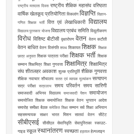
राष्ट्रीय शैक्षिक महासंघ
वरिष्ठता
राष्ट्रीय मतदाता दिवस
विज्ञप्ति
वार्षिक खेलकूद प्रतियोगिता
विकलांग
विज्ञान-
विद्यालय
वित्त एवं लेखाधिकारी
गणित शिक्षक भर्ती
विद्यालय प्रबंध समिति
विद्युतीकरण
विद्यालय पुरस्कार योजना
विरोध
वेतन
विशिष्ट बीटीसी
वृक्षारोपण
वेतन कटौती
शिक्षक
वेतन बाधित
वेतन विसंगति
शिकायत
शपथ
शिक्षक
शिक्षक भर्ती
शिक्षक पात्रता परीक्षा
शिक्षक
छात्र अनुपात
शिक्षामित्र
शिक्षामित्र
सम्मान
शिक्षमित्र
शिक्षा गुणवत्ता
संघ
शीतलहर अवकाश
शैक्षिक गुणवत्ता
शुल्क प्रतिपूर्ति
सत्यापन
शैक्षिक नवाचार
शौचालय
सतत एवं व्यापक मूल्यांकन
समय परिवर्तन
समय सारिणी
सत्र परीक्षा
सत्रलाभ
समायोजन
समाजवादी अभिनव विद्यालय
समाजवादी पेंशन
समायोजित शिक्षक
समायोजित शिक्षक वेतन भुगतान आदेश
समारोह
समीक्षा बैठक
सम्मान
सर्व शिक्षा अभियान
समेकित शिक्षा
सहसमन्वयक
साक्षर भारत मिशन
सातवां वेतन
सीटेट
सीबीएसई
सीसीएल
सेवानिवृति
सेवापुस्तिका
स्काउट-
स्थानांतरण
स्कूल
स्वच्छता
गाइड
हेल्पलाइन
हड़ताल