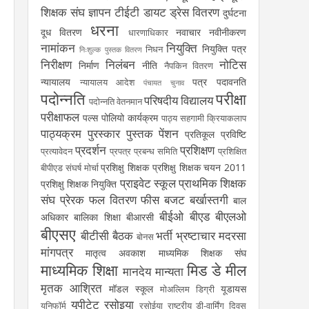
शिक्षक संघ
ज्ञापन
टीईटी
डायट
ड्रेस वितरण
दुर्घटना
धरना
दूध वितरण
नवाचार
नवीनीकरण
धारणाधिकार
नामांकन
नियुक्ति
नियुक्ति पत्र
निधन
निःशुल्क पुस्तक वितरण
निरीक्षण
निलंबन
नोटिस
निर्माण
नीति
नैपकिन वितरण
न्यायालय
पत्र
पदावनति
न्यायालय आदेश
पंचायत चुनाव
पदोन्नति
परीक्षा
परिषदीय विद्यालय
पदोन्नति वेतनमान
परीक्षाफल
पल्स पोलियो कार्यक्रम
पाठ्य सहगामी क्रियाकलाप
पाठ्यक्रम
पुरस्कार
पुस्तक
पेंशन
प्रतिकूल प्रविष्टि
प्रदर्शन
प्रशिक्षण
प्रत्यावेदन
प्रपत्र
प्रबन्ध समिति
प्रशिक्षित
प्रशिक्षु शिक्षक
प्रशिक्षु शिक्षक चयन 2011
बीपीएड संघर्ष मोर्चा
प्राइवेट स्कूल
प्राथमिक शिक्षक
प्रशिक्षु शिक्षक नियुक्ति
संघ
प्रेरक
फल वितरण
फीस
बजट
बर्खास्तगी
बाल
बीईओ
बीएड
बीएलओ
अधिकार
बालिका शिक्षा
बीआरसी
बीएसए
बीटीसी
बैठक
भर्ती
भ्रष्टाचार
मदरसा
बोनस
मांगपत्र
मातृत्व अवकाश
माध्यमिक शिक्षक संघ
माध्यमिक शिक्षा
मिड डे मील
मानदेय
मान्यता
मृतक आश्रित
मॉडल स्कूल
यूडायस
मोअल्लिम डिग्री
यूपीटेट
रसोइया
यूनिफॉर्म
रसोईया
राष्ट्रीय डी-वार्मिंग दिवस