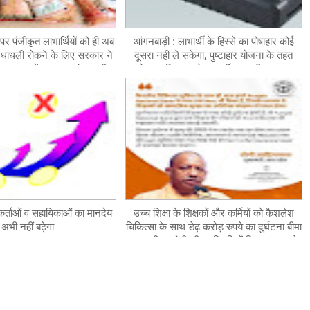
पर पंजीकृत लाभार्थियों को ही अब
आंगनबाड़ी : लाभार्थी के हिस्से का पोषाहार कोई
र, धांधली रोकने के लिए सरकार ने
दूसरा नहीं ले सकेगा, पुष्टाहार योजना के तहत
 व्यवस्था में बदलाव, आंगनबाड़ी
पोषाहार वितरण को पारदर्शी बना रही सरकार
ाभार्थियों का शत- प्रतिशत आधार
िंग कराने के निर्देश
कर्ताओं व सहायिकाओं का मानदेय
उच्च शिक्षा के शिक्षकों और कर्मियों को कैशलेश
अभी नहीं बढ़ेगा
चिकित्सा के साथ डेढ़ करोड़ रुपये का दुर्घटना बीमा
कवर, सीएम योगी की उपस्थिति में विभाग PNB के
साथ करेगा MOU