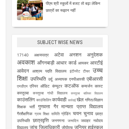
पीएम श्री स्कूलों में बजट तो बढ़ा लेकिन
छात्रों का रूझान नहीं
SUBJECT WISE NEWS
अटेवा
अनशन
अनुदेशक
17140
अक्षयपात्र
अवकाश
आँगनबाड़ी
आधार कार्ड
आरटीई
आयकर
उच्च
आवेदन
आश्रम पद्दति विद्यालय
इंटीनरेंट टीचर
शिक्षा
उपस्थिति
एबीआरसी
उर्दू अध्यापक
एनपीआरसी
कटऑफ
एरियर
ऑडिट
कंप्यूटर
कन्वर्जन कास्ट
एमडीएम
कस्तूरबा
कस्तूरबा गांधी विद्यालय
कस्तूरबा बालिका विद्यालय
काउंसलिंग
कार्यवाही
खेल
गणित/विज्ञान
काउंसिलिंग
कार्रवाई
गुणवत्ता
गैर मान्यता प्राप्त विद्यालय
शिक्षक भर्ती
चयन
चुनाव
गैरशैक्षणिक
ग्रेडिंग
छात्र
ग्राम शिक्षा समिति
छात्रवृत्ति
उपस्थिति
जनगणना
जवाहर नवोदय
जन्मदिन
जांच
जिलाधिकारी
जूनियर हाईस्कूल
विद्यालय
जीपीएफ