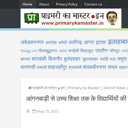
Home
About
Privacy Policy
Contact us
इलाहाबा
अंबेडकरनगर
अलीगढ़
आगरा
इटावा
अमरोहा
अमेठी
जालौन
गौतमबुद्धनगर
चन्दौली
चित्रकूट
जौनपुर
गौतमबुद्ध नगर
चंदौली
ज्योत
बाराबंकी
बिजनौर
बुलंदशहर
मथुरा
बागपत
बुलन्दशहर
भदोही
मऊ
वाराणसी
शाहजहाँपुर
संतकबीरनगर
संभल
शामली
श्रावस्ती
सहारन
प्राइमरी का मास्टर ● इन | Primary Ka Master | District News
आंगनबाड़ी से उच्च शिक्षा तक के विद्यार्थियों 
May 15, 2023