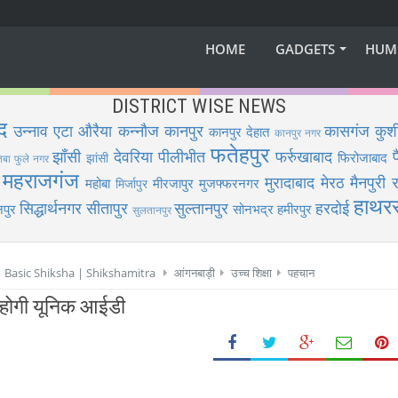
HOME
GADGETS
HUM
DISTRICT WISE NEWS
द
उन्नाव
एटा
औरैया
कन्नौज
कानपुर
कासगंज
कुश
कानपुर देहात
कानपुर नगर
फतेहपुर
झाँसी
देवरिया
पीलीभीत
फर्रुखाबाद
फिरोजाबाद
झांसी
िबा फुले नगर
महराजगंज
मुरादाबाद
मेरठ
मैनपुरी
र
महोबा
मीरजापुर
मुजफ्फरनगर
मिर्जापुर
हाथर
सिद्धार्थनगर
सीतापुर
सुल्तानपुर
हरदोई
पुर
सोनभद्र
हमीरपुर
सुलतानपुर
 | Basic Shiksha | Shikshamitra
आंगनबाड़ी
उच्च शिक्षा
पहचान
की होगी यूनिक आईडी