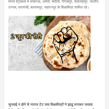
मानव श्रृंखला में लखनऊ, अमेठी, चंदौली, गोरखपुर, शाहजहांपुर, जालौन,
उन्नाव, वाराणसी, बलरामपुर, सहारनपुर के शिक्षामित्र शामिल रहे।
सुनवाई न होने से नाराज टेट पास शिक्षामित्रों ने झाडू लगाकर जताया