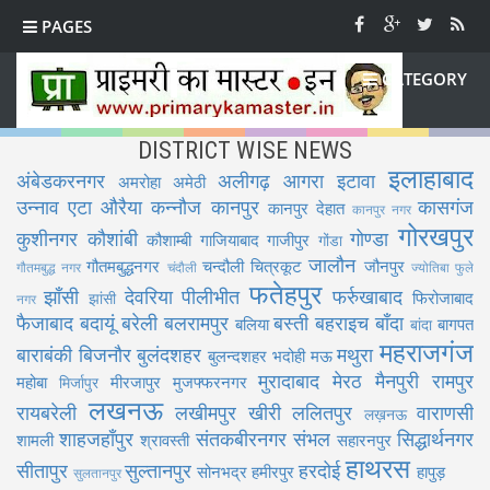
PAGES
CATEGORY
DISTRICT WISE NEWS
इलाहाबाद
अंबेडकरनगर
अलीगढ़
आगरा
इटावा
अमरोहा
अमेठी
उन्नाव
एटा
औरैया
कन्नौज
कानपुर
कासगंज
कानपुर देहात
कानपुर नगर
गोरखपुर
कुशीनगर
कौशांबी
गोण्डा
कौशाम्बी
गाजियाबाद
गाजीपुर
गोंडा
जालौन
गौतमबुद्धनगर
चन्दौली
चित्रकूट
जौनपुर
गौतमबुद्ध नगर
चंदौली
ज्योतिबा फुले
फतेहपुर
झाँसी
देवरिया
पीलीभीत
फर्रुखाबाद
फिरोजाबाद
झांसी
नगर
फैजाबाद
बदायूं
बरेली
बलरामपुर
बस्ती
बहराइच
बाँदा
बलिया
बागपत
बांदा
महराजगंज
बाराबंकी
बिजनौर
बुलंदशहर
मथुरा
बुलन्दशहर
भदोही
मऊ
मुरादाबाद
मेरठ
मैनपुरी
रामपुर
महोबा
मीरजापुर
मुजफ्फरनगर
मिर्जापुर
लखनऊ
रायबरेली
लखीमपुर खीरी
ललितपुर
वाराणसी
लख़नऊ
शाहजहाँपुर
संतकबीरनगर
संभल
सिद्धार्थनगर
शामली
श्रावस्ती
सहारनपुर
हाथरस
सीतापुर
सुल्तानपुर
हरदोई
सोनभद्र
हमीरपुर
हापुड़
सुलतानपुर