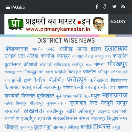
PAGES
CATEGORY
DISTRICT WISE NEWS
इलाहाबाद
अंबेडकरनगर
अलीगढ़
आगरा
इटावा
अमरोहा
अमेठी
उन्नाव
एटा
औरैया
कन्नौज
कानपुर
कासगंज
कानपुर देहात
कानपुर नगर
गोरखपुर
कुशीनगर
कौशांबी
गोण्डा
कौशाम्बी
गाजियाबाद
गाजीपुर
गोंडा
जालौन
गौतमबुद्धनगर
चन्दौली
चित्रकूट
जौनपुर
गौतमबुद्ध नगर
चंदौली
ज्योतिबा फुले
फतेहपुर
झाँसी
देवरिया
पीलीभीत
फर्रुखाबाद
फिरोजाबाद
झांसी
नगर
फैजाबाद
बदायूं
बरेली
बलरामपुर
बस्ती
बहराइच
बाँदा
बलिया
बागपत
बांदा
महराजगंज
बाराबंकी
बिजनौर
बुलंदशहर
मथुरा
बुलन्दशहर
भदोही
मऊ
मुरादाबाद
मेरठ
मैनपुरी
रामपुर
महोबा
मीरजापुर
मुजफ्फरनगर
मिर्जापुर
लखनऊ
रायबरेली
लखीमपुर खीरी
ललितपुर
वाराणसी
लख़नऊ
शाहजहाँपुर
संतकबीरनगर
संभल
सिद्धार्थनगर
शामली
श्रावस्ती
सहारनपुर
हाथरस
सीतापुर
सुल्तानपुर
हरदोई
सोनभद्र
हमीरपुर
हापुड़
सुलतानपुर