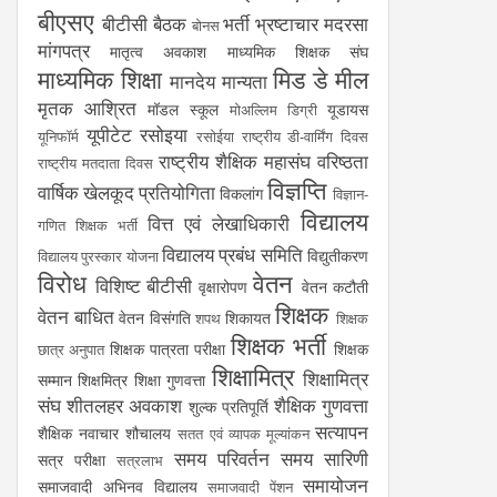
बीएसए
बीटीसी
बैठक
भर्ती
भ्रष्टाचार
मदरसा
बोनस
मांगपत्र
मातृत्व अवकाश
माध्यमिक शिक्षक संघ
माध्यमिक शिक्षा
मिड डे मील
मानदेय
मान्यता
मृतक आश्रित
मॉडल स्कूल
यूडायस
मोअल्लिम डिग्री
यूपीटेट
रसोइया
यूनिफॉर्म
रसोईया
राष्ट्रीय डी-वार्मिंग दिवस
राष्ट्रीय शैक्षिक महासंघ
वरिष्ठता
राष्ट्रीय मतदाता दिवस
विज्ञप्ति
वार्षिक खेलकूद प्रतियोगिता
विकलांग
विज्ञान-
विद्यालय
वित्त एवं लेखाधिकारी
गणित शिक्षक भर्ती
विद्यालय प्रबंध समिति
विद्युतीकरण
विद्यालय पुरस्कार योजना
विरोध
वेतन
विशिष्ट बीटीसी
वृक्षारोपण
वेतन कटौती
शिक्षक
वेतन बाधित
वेतन विसंगति
शिकायत
शपथ
शिक्षक
शिक्षक भर्ती
शिक्षक पात्रता परीक्षा
शिक्षक
छात्र अनुपात
शिक्षामित्र
शिक्षामित्र
सम्मान
शिक्षमित्र
शिक्षा गुणवत्ता
संघ
शीतलहर अवकाश
शैक्षिक गुणवत्ता
शुल्क प्रतिपूर्ति
सत्यापन
शैक्षिक नवाचार
शौचालय
सतत एवं व्यापक मूल्यांकन
समय परिवर्तन
समय सारिणी
सत्र परीक्षा
सत्रलाभ
समायोजन
समाजवादी अभिनव विद्यालय
समाजवादी पेंशन