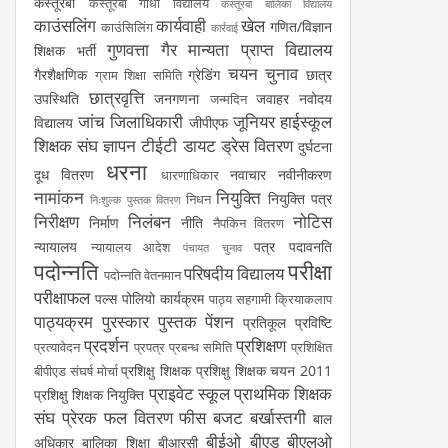
कस्तूरबा
कस्तूरबा गांधी विद्यालय
कस्तूरबा बालिका विद्यालय
काउंसलिंग
कार्यवाही
खेल
गणित/विज्ञान
काउंसिलिंग
कार्रवाई
गुणवत्ता
गैर मान्यता प्राप्त विद्यालय
शिक्षक भर्ती
चयन
चुनाव
गैरशैक्षणिक
ग्रेडिंग
छात्र
ग्राम शिक्षा समिति
छात्रवृत्ति
उपस्थिति
जनगणना
जवाहर नवोदय
जन्मदिन
जांच
जिलाधिकारी
जूनियर हाईस्कूल
विद्यालय
जीपीएफ
शिक्षक संघ
ज्ञापन
टीईटी
डायट
ड्रेस वितरण
दुर्घटना
धरना
दूध वितरण
नवाचार
नवीनीकरण
धारणाधिकार
नामांकन
नियुक्ति
नियुक्ति पत्र
निधन
निःशुल्क पुस्तक वितरण
निरीक्षण
निलंबन
नोटिस
निर्माण
नीति
नैपकिन वितरण
न्यायालय
पत्र
पदावनति
न्यायालय आदेश
पंचायत चुनाव
पदोन्नति
परीक्षा
परिषदीय विद्यालय
पदोन्नति वेतनमान
परीक्षाफल
पल्स पोलियो कार्यक्रम
पाठ्य सहगामी क्रियाकलाप
पाठ्यक्रम
पुरस्कार
पुस्तक
पेंशन
प्रतिकूल प्रविष्टि
प्रदर्शन
प्रशिक्षण
प्रत्यावेदन
प्रपत्र
प्रबन्ध समिति
प्रशिक्षित
प्रशिक्षु शिक्षक
प्रशिक्षु शिक्षक चयन 2011
बीपीएड संघर्ष मोर्चा
प्राइवेट स्कूल
प्राथमिक शिक्षक
प्रशिक्षु शिक्षक नियुक्ति
संघ
प्रेरक
फल वितरण
फीस
बजट
बर्खास्तगी
बाल
बीईओ
बीएड
बीएलओ
अधिकार
बालिका शिक्षा
बीआरसी