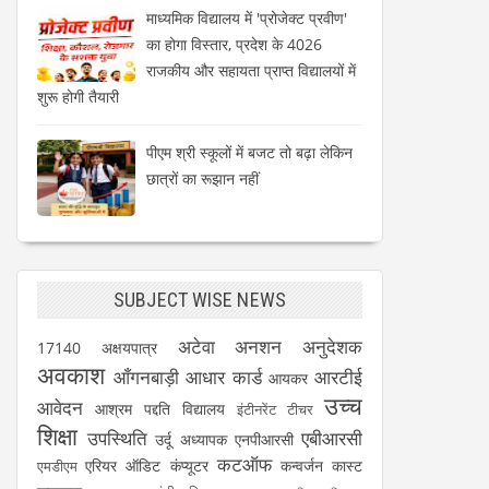
माध्यमिक विद्यालय में 'प्रोजेक्ट प्रवीण'
का होगा विस्तार, प्रदेश के 4026
राजकीय और सहायता प्राप्त विद्यालयों में
शुरू होगी तैयारी
पीएम श्री स्कूलों में बजट तो बढ़ा लेकिन
छात्रों का रूझान नहीं
SUBJECT WISE NEWS
अटेवा
अनशन
अनुदेशक
17140
अक्षयपात्र
अवकाश
आँगनबाड़ी
आधार कार्ड
आरटीई
आयकर
उच्च
आवेदन
आश्रम पद्दति विद्यालय
इंटीनरेंट टीचर
शिक्षा
उपस्थिति
एबीआरसी
उर्दू अध्यापक
एनपीआरसी
कटऑफ
एरियर
ऑडिट
कंप्यूटर
कन्वर्जन कास्ट
एमडीएम