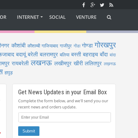
OR
INTERNET
SOCIAL
VENTURE
गोरखपुर
ीनगर
कौशांबी
गोण्डा
कौशाम्बी
गाजियाबाद
गाजीपुर
गोंडा
फैजाबाद
बदायूं
बरेली
बलरामपुर
बस्ती
बहराइच
बाँदा
बलिया
बांदा
लखनऊ
ामपुर
रायबरेली
लखीमपुर खीरी
ललितपुर
लख़नऊ
स
हापुड़
Get News Updates in your Email Box
Complete the form below, and we'll send you our
recent news and orders update.