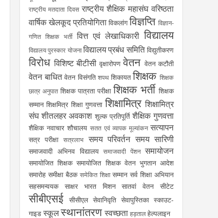
राष्ट्रीय शैक्षिक महासंघ
वरिष्ठता
राष्ट्रीय मतदाता दिवस
विज्ञप्ति
वार्षिक खेलकूद प्रतियोगिता
विकलांग
विज्ञान-
विद्यालय
वित्त एवं लेखाधिकारी
गणित शिक्षक भर्ती
विद्यालय प्रबंध समिति
विद्युतीकरण
विद्यालय पुरस्कार योजना
विरोध
वेतन
विशिष्ट बीटीसी
वृक्षारोपण
वेतन कटौती
शिक्षक
वेतन बाधित
वेतन विसंगति
शिकायत
शपथ
शिक्षक
शिक्षक भर्ती
शिक्षक पात्रता परीक्षा
शिक्षक
छात्र अनुपात
शिक्षामित्र
शिक्षामित्र
सम्मान
शिक्षमित्र
शिक्षा गुणवत्ता
संघ
शीतलहर अवकाश
शैक्षिक गुणवत्ता
शुल्क प्रतिपूर्ति
सत्यापन
शैक्षिक नवाचार
शौचालय
सतत एवं व्यापक मूल्यांकन
समय परिवर्तन
समय सारिणी
सत्र परीक्षा
सत्रलाभ
समायोजन
समाजवादी अभिनव विद्यालय
समाजवादी पेंशन
समायोजित शिक्षक
समायोजित शिक्षक वेतन भुगतान आदेश
समारोह
समीक्षा बैठक
सम्मान
सर्व शिक्षा अभियान
समेकित शिक्षा
सहसमन्वयक
साक्षर भारत मिशन
सातवां वेतन
सीटेट
सीबीएसई
सीसीएल
सेवानिवृति
सेवापुस्तिका
स्काउट-
स्थानांतरण
स्कूल
स्वच्छता
गाइड
हेल्पलाइन
हड़ताल