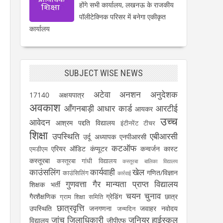
होंगे सभी कार्यालय, लखनऊ के राजकीय
पॉलीटेक्निक परिसर में बनेगा एकीकृत
कार्यालय
SUBJECT WISE NEWS
अटेवा
अनशन
अनुदेशक
17140
अक्षयपात्र
अवकाश
आँगनबाड़ी
आधार कार्ड
आरटीई
आयकर
उच्च
आवेदन
आश्रम पद्दति विद्यालय
इंटीनरेंट टीचर
शिक्षा
उपस्थिति
एबीआरसी
उर्दू अध्यापक
एनपीआरसी
कटऑफ
एरियर
ऑडिट
कंप्यूटर
कन्वर्जन कास्ट
एमडीएम
कस्तूरबा
कस्तूरबा गांधी विद्यालय
कस्तूरबा बालिका विद्यालय
काउंसलिंग
कार्यवाही
खेल
गणित/विज्ञान
काउंसिलिंग
कार्रवाई
गुणवत्ता
गैर मान्यता प्राप्त विद्यालय
शिक्षक भर्ती
चयन
चुनाव
गैरशैक्षणिक
ग्रेडिंग
छात्र
ग्राम शिक्षा समिति
छात्रवृत्ति
उपस्थिति
जनगणना
जवाहर नवोदय
जन्मदिन
जांच
जिलाधिकारी
जूनियर हाईस्कूल
विद्यालय
जीपीएफ