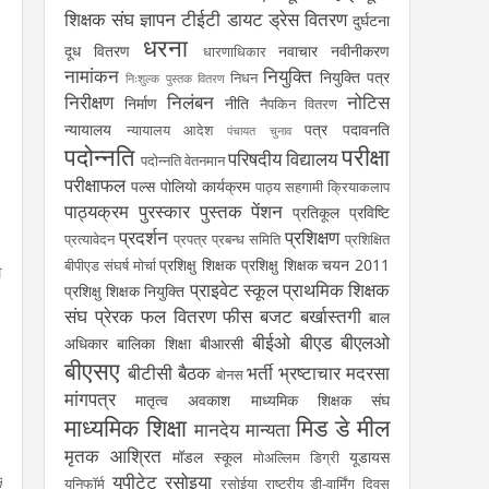
शिक्षक संघ
ज्ञापन
टीईटी
डायट
ड्रेस वितरण
दुर्घटना
धरना
दूध वितरण
नवाचार
नवीनीकरण
धारणाधिकार
नामांकन
नियुक्ति
नियुक्ति पत्र
निधन
निःशुल्क पुस्तक वितरण
निरीक्षण
निलंबन
नोटिस
निर्माण
नीति
नैपकिन वितरण
न्यायालय
पत्र
पदावनति
न्यायालय आदेश
पंचायत चुनाव
पदोन्नति
परीक्षा
परिषदीय विद्यालय
पदोन्नति वेतनमान
परीक्षाफल
पल्स पोलियो कार्यक्रम
पाठ्य सहगामी क्रियाकलाप
पाठ्यक्रम
पुरस्कार
पुस्तक
पेंशन
प्रतिकूल प्रविष्टि
प्रदर्शन
प्रशिक्षण
प्रत्यावेदन
प्रपत्र
प्रबन्ध समिति
प्रशिक्षित
प्रशिक्षु शिक्षक
प्रशिक्षु शिक्षक चयन 2011
बीपीएड संघर्ष मोर्चा
ो
प्राइवेट स्कूल
प्राथमिक शिक्षक
प्रशिक्षु शिक्षक नियुक्ति
संघ
प्रेरक
फल वितरण
फीस
बजट
बर्खास्तगी
बाल
बीईओ
बीएड
बीएलओ
अधिकार
बालिका शिक्षा
बीआरसी
बीएसए
बीटीसी
बैठक
भर्ती
भ्रष्टाचार
मदरसा
बोनस
मांगपत्र
मातृत्व अवकाश
माध्यमिक शिक्षक संघ
माध्यमिक शिक्षा
मिड डे मील
मानदेय
मान्यता
मृतक आश्रित
मॉडल स्कूल
यूडायस
मोअल्लिम डिग्री
यूपीटेट
रसोइया
ल
यूनिफॉर्म
रसोईया
राष्ट्रीय डी-वार्मिंग दिवस