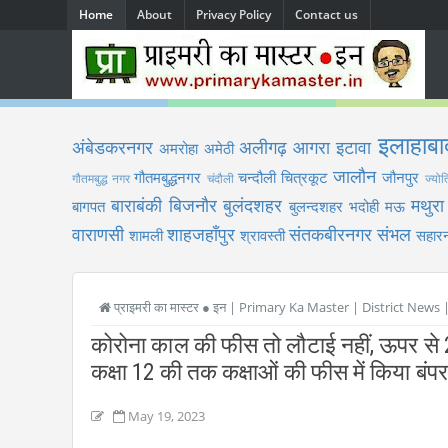
Home
About
Privacy Policy
Contact us
इलाहाबा
अंबेडकरनगर
अलीगढ़
आगरा
इटावा
अमरोहा
अमेठी
जालौन
गौतमबुद्धनगर
चन्दौली
चित्रकूट
जौनपुर
गौतमबुद्ध नगर
चंदौली
ज्योत
बाराबंकी
बिजनौर
बुलंदशहर
मथुरा
बागपत
बुलन्दशहर
भदोही
मऊ
वाराणसी
शाहजहाँपुर
संतकबीरनगर
संभल
शामली
श्रावस्ती
सहारन
प्राइमरी का मास्टर ● इन | Primary Ka Master | District News
कोरोना काल की फीस तो लौटाई नहीं, ऊपर से 20% 
कक्षा 12 की तक कक्षाओं की फीस में किया बंप
May 19, 2023