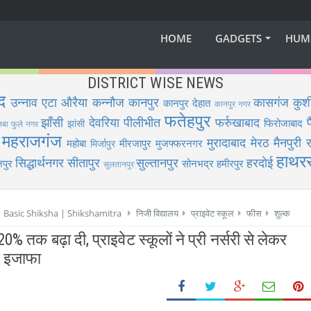
HOME
GADGETS
HUM
DISTRICT WISE NEWS
द
उन्नाव
एटा
औरैया
कन्नौज
कानपुर
कासगंज
कुश
कानपुर देहात
कानपुर नगर
फतेहपुर
झाँसी
देवरिया
पीलीभीत
फर्रुखाबाद
फिरोजाबाद
झांसी
िबा फुले नगर
महराजगंज
मुरादाबाद
मेरठ
मैनपुरी
र
महोबा
मीरजापुर
मुजफ्फरनगर
मिर्जापुर
हाथर
सिद्धार्थनगर
सीतापुर
सुल्तानपुर
हरदोई
पुर
सोनभद्र
हमीरपुर
सुलतानपुर
 | Basic Shiksha | Shikshamitra
निजी विद्यालय
प्राइवेट स्कूल
फीस
शुल्क
तक बढ़ा दी, प्राइवेट स्कूलों ने प्री नर्सरी से लेकर
र इजाफा