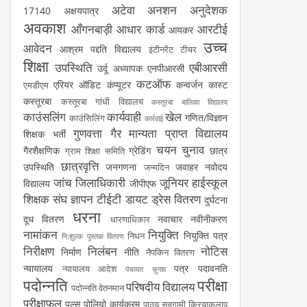
अटेवा
अनशन
अनुदेशक
17140
अक्षयपात्र
अवकाश
आँगनबाड़ी
आधार कार्ड
आरटीई
आयकर
उच्च
आवेदन
आश्रम पद्दति विद्यालय
इंटीनरेंट टीचर
शिक्षा
उपस्थिति
एबीआरसी
उर्दू अध्यापक
एनपीआरसी
कटऑफ
एरियर
ऑडिट
कंप्यूटर
कन्वर्जन कास्ट
एमडीएम
कस्तूरबा
कस्तूरबा गांधी विद्यालय
कस्तूरबा बालिका विद्यालय
काउंसलिंग
कार्यवाही
खेल
गणित/विज्ञान
काउंसिलिंग
कार्रवाई
गुणवत्ता
गैर मान्यता प्राप्त विद्यालय
शिक्षक भर्ती
चयन
चुनाव
गैरशैक्षणिक
ग्रेडिंग
छात्र
ग्राम शिक्षा समिति
छात्रवृत्ति
उपस्थिति
जनगणना
जवाहर नवोदय
जन्मदिन
जांच
जिलाधिकारी
जूनियर हाईस्कूल
विद्यालय
जीपीएफ
शिक्षक संघ
ज्ञापन
टीईटी
डायट
ड्रेस वितरण
दुर्घटना
धरना
दूध वितरण
नवाचार
नवीनीकरण
धारणाधिकार
नामांकन
नियुक्ति
नियुक्ति पत्र
निधन
निःशुल्क पुस्तक वितरण
निरीक्षण
निलंबन
नोटिस
निर्माण
नीति
नैपकिन वितरण
न्यायालय
पत्र
पदावनति
न्यायालय आदेश
पंचायत चुनाव
पदोन्नति
परीक्षा
परिषदीय विद्यालय
पदोन्नति वेतनमान
परीक्षाफल
पल्स पोलियो कार्यक्रम
पाठ्य सहगामी क्रियाकलाप