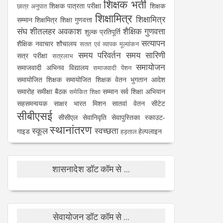
शिक्षक भर्ती
शिक्षक पात्रता परीक्षा
शिक्षक
छात्र अनुपात
शिक्षामित्र
शिक्षामित्र
सम्मान
शिक्षमित्र
शिक्षा गुणवत्ता
संघ
शीतलहर अवकाश
शैक्षिक गुणवत्ता
शुल्क प्रतिपूर्ति
सत्यापन
शैक्षिक नवाचार
शौचालय
सतत एवं व्यापक मूल्यांकन
समय परिवर्तन
समय सारिणी
सत्र परीक्षा
सत्रलाभ
समायोजन
समाजवादी अभिनव विद्यालय
समाजवादी पेंशन
समायोजित शिक्षक
समायोजित शिक्षक वेतन भुगतान आदेश
समारोह
समीक्षा बैठक
सम्मान
सर्व शिक्षा अभियान
समेकित शिक्षा
सहसमन्वयक
साक्षर भारत मिशन
सातवां वेतन
सीटेट
सीबीएसई
सीसीएल
सेवानिवृति
सेवापुस्तिका
स्काउट-
स्थानांतरण
स्कूल
स्वच्छता
गाइड
हेल्पलाइन
हड़ताल
शासनादेश डॉट कॉम से ...
सेवायोजन डॉट कॉम से ...