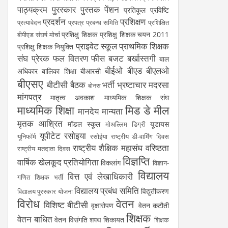
पाठ्यक्रम
पुरस्कार
पुस्तक
पेंशन
प्रतिकूल प्रविष्टि
प्रदर्शन
प्रशिक्षण
प्रत्यावेदन
प्रपत्र
प्रबन्ध समिति
प्रशिक्षित
प्रशिक्षु शिक्षक
प्रशिक्षु शिक्षक चयन 2011
बीपीएड संघर्ष मोर्चा
प्राइवेट स्कूल
प्राथमिक शिक्षक
प्रशिक्षु शिक्षक नियुक्ति
संघ
प्रेरक
फल वितरण
फीस
बजट
बर्खास्तगी
बाल
बीईओ
बीएड
बीएलओ
अधिकार
बालिका शिक्षा
बीआरसी
बीएसए
बीटीसी
बैठक
भर्ती
भ्रष्टाचार
मदरसा
बोनस
मांगपत्र
मातृत्व अवकाश
माध्यमिक शिक्षक संघ
माध्यमिक शिक्षा
मिड डे मील
मानदेय
मान्यता
मृतक आश्रित
मॉडल स्कूल
यूडायस
मोअल्लिम डिग्री
यूपीटेट
रसोइया
यूनिफॉर्म
रसोईया
राष्ट्रीय डी-वार्मिंग दिवस
राष्ट्रीय शैक्षिक महासंघ
वरिष्ठता
राष्ट्रीय मतदाता दिवस
विज्ञप्ति
वार्षिक खेलकूद प्रतियोगिता
विकलांग
विज्ञान-
विद्यालय
वित्त एवं लेखाधिकारी
गणित शिक्षक भर्ती
विद्यालय प्रबंध समिति
विद्युतीकरण
विद्यालय पुरस्कार योजना
विरोध
वेतन
विशिष्ट बीटीसी
वृक्षारोपण
वेतन कटौती
शिक्षक
वेतन बाधित
वेतन विसंगति
शिकायत
शपथ
शिक्षक