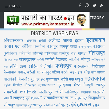
PAGES
CATEGORY
DISTRICT WISE NEWS
इलाहाबाद
अंबेडकरनगर
अलीगढ़
आगरा
इटावा
अमरोहा
अमेठी
उन्नाव
एटा
औरैया
कन्नौज
कानपुर
कासगंज
कानपुर देहात
कानपुर नगर
गोरखपुर
कुशीनगर
कौशांबी
गोण्डा
कौशाम्बी
गाजियाबाद
गाजीपुर
गोंडा
जालौन
गौतमबुद्धनगर
चन्दौली
चित्रकूट
जौनपुर
गौतमबुद्ध नगर
चंदौली
ज्योतिबा फुले
फतेहपुर
झाँसी
देवरिया
पीलीभीत
फर्रुखाबाद
फिरोजाबाद
झांसी
नगर
फैजाबाद
बदायूं
बरेली
बलरामपुर
बस्ती
बहराइच
बाँदा
बलिया
बागपत
बांदा
महराजगंज
बाराबंकी
बिजनौर
बुलंदशहर
मथुरा
बुलन्दशहर
भदोही
मऊ
मुरादाबाद
मेरठ
मैनपुरी
रामपुर
महोबा
मीरजापुर
मुजफ्फरनगर
मिर्जापुर
लखनऊ
रायबरेली
लखीमपुर खीरी
ललितपुर
वाराणसी
लख़नऊ
शाहजहाँपुर
संतकबीरनगर
संभल
सिद्धार्थनगर
शामली
श्रावस्ती
सहारनपुर
हाथरस
सीतापुर
सुल्तानपुर
हरदोई
सोनभद्र
हमीरपुर
हापुड़
सुलतानपुर