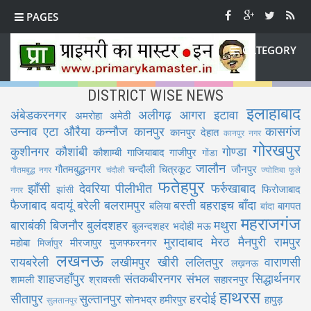
PAGES
CATEGORY
DISTRICT WISE NEWS
इलाहाबाद
अंबेडकरनगर
अलीगढ़
आगरा
इटावा
अमरोहा
अमेठी
उन्नाव
एटा
औरैया
कन्नौज
कानपुर
कासगंज
कानपुर देहात
कानपुर नगर
गोरखपुर
कुशीनगर
कौशांबी
गोण्डा
कौशाम्बी
गाजियाबाद
गाजीपुर
गोंडा
जालौन
गौतमबुद्धनगर
चन्दौली
चित्रकूट
जौनपुर
गौतमबुद्ध नगर
चंदौली
ज्योतिबा फुले
फतेहपुर
झाँसी
देवरिया
पीलीभीत
फर्रुखाबाद
फिरोजाबाद
झांसी
नगर
फैजाबाद
बदायूं
बरेली
बलरामपुर
बस्ती
बहराइच
बाँदा
बलिया
बागपत
बांदा
महराजगंज
बाराबंकी
बिजनौर
बुलंदशहर
मथुरा
बुलन्दशहर
भदोही
मऊ
मुरादाबाद
मेरठ
मैनपुरी
रामपुर
महोबा
मीरजापुर
मुजफ्फरनगर
मिर्जापुर
लखनऊ
रायबरेली
लखीमपुर खीरी
ललितपुर
वाराणसी
लख़नऊ
शाहजहाँपुर
संतकबीरनगर
संभल
सिद्धार्थनगर
शामली
श्रावस्ती
सहारनपुर
हाथरस
सीतापुर
सुल्तानपुर
हरदोई
सोनभद्र
हमीरपुर
हापुड़
सुलतानपुर