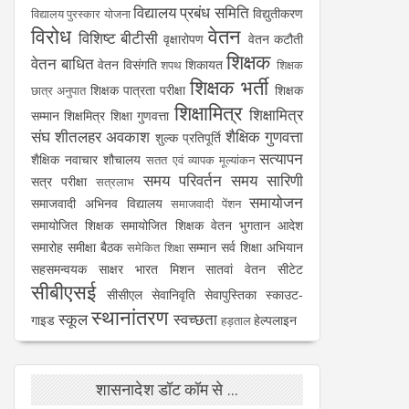
विद्यालय प्रबंध समिति
विद्युतीकरण
विद्यालय पुरस्कार योजना
विरोध
वेतन
विशिष्ट बीटीसी
वृक्षारोपण
वेतन कटौती
शिक्षक
वेतन बाधित
वेतन विसंगति
शिकायत
शपथ
शिक्षक
शिक्षक भर्ती
शिक्षक पात्रता परीक्षा
शिक्षक
छात्र अनुपात
शिक्षामित्र
शिक्षामित्र
सम्मान
शिक्षमित्र
शिक्षा गुणवत्ता
संघ
शीतलहर अवकाश
शैक्षिक गुणवत्ता
शुल्क प्रतिपूर्ति
सत्यापन
शैक्षिक नवाचार
शौचालय
सतत एवं व्यापक मूल्यांकन
समय परिवर्तन
समय सारिणी
सत्र परीक्षा
सत्रलाभ
समायोजन
समाजवादी अभिनव विद्यालय
समाजवादी पेंशन
समायोजित शिक्षक
समायोजित शिक्षक वेतन भुगतान आदेश
समारोह
समीक्षा बैठक
सम्मान
सर्व शिक्षा अभियान
समेकित शिक्षा
सहसमन्वयक
साक्षर भारत मिशन
सातवां वेतन
सीटेट
सीबीएसई
सीसीएल
सेवानिवृति
सेवापुस्तिका
स्काउट-
स्थानांतरण
स्कूल
स्वच्छता
गाइड
हेल्पलाइन
हड़ताल
शासनादेश डॉट कॉम से ...