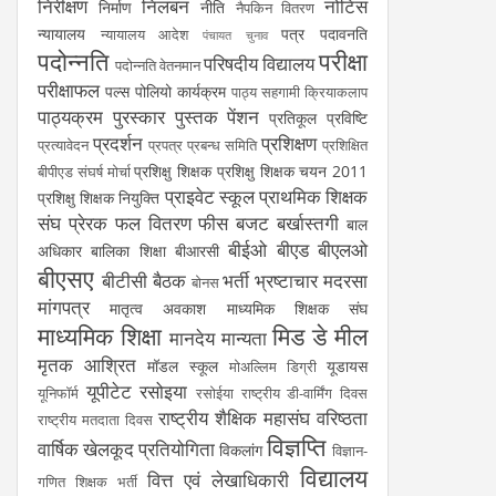
निरीक्षण
निलंबन
नोटिस
निर्माण
नीति
नैपकिन वितरण
न्यायालय
पत्र
पदावनति
न्यायालय आदेश
पंचायत चुनाव
पदोन्नति
परीक्षा
परिषदीय विद्यालय
पदोन्नति वेतनमान
परीक्षाफल
पल्स पोलियो कार्यक्रम
पाठ्य सहगामी क्रियाकलाप
पाठ्यक्रम
पुरस्कार
पुस्तक
पेंशन
प्रतिकूल प्रविष्टि
प्रदर्शन
प्रशिक्षण
प्रत्यावेदन
प्रपत्र
प्रबन्ध समिति
प्रशिक्षित
प्रशिक्षु शिक्षक
प्रशिक्षु शिक्षक चयन 2011
बीपीएड संघर्ष मोर्चा
प्राइवेट स्कूल
प्राथमिक शिक्षक
प्रशिक्षु शिक्षक नियुक्ति
संघ
प्रेरक
फल वितरण
फीस
बजट
बर्खास्तगी
बाल
बीईओ
बीएड
बीएलओ
अधिकार
बालिका शिक्षा
बीआरसी
बीएसए
बीटीसी
बैठक
भर्ती
भ्रष्टाचार
मदरसा
बोनस
मांगपत्र
मातृत्व अवकाश
माध्यमिक शिक्षक संघ
माध्यमिक शिक्षा
मिड डे मील
मानदेय
मान्यता
मृतक आश्रित
मॉडल स्कूल
यूडायस
मोअल्लिम डिग्री
यूपीटेट
रसोइया
यूनिफॉर्म
रसोईया
राष्ट्रीय डी-वार्मिंग दिवस
राष्ट्रीय शैक्षिक महासंघ
वरिष्ठता
राष्ट्रीय मतदाता दिवस
विज्ञप्ति
वार्षिक खेलकूद प्रतियोगिता
विकलांग
विज्ञान-
विद्यालय
वित्त एवं लेखाधिकारी
गणित शिक्षक भर्ती