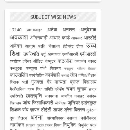
SUBJECT WISE NEWS
अटेवा
अनशन
अनुदेशक
17140
अक्षयपात्र
अवकाश
आँगनबाड़ी
आधार कार्ड
आरटीई
आयकर
उच्च
आवेदन
आश्रम पद्दति विद्यालय
इंटीनरेंट टीचर
शिक्षा
उपस्थिति
एबीआरसी
उर्दू अध्यापक
एनपीआरसी
कटऑफ
एरियर
ऑडिट
कंप्यूटर
कन्वर्जन कास्ट
एमडीएम
कस्तूरबा
कस्तूरबा गांधी विद्यालय
कस्तूरबा बालिका विद्यालय
काउंसलिंग
कार्यवाही
खेल
गणित/विज्ञान
काउंसिलिंग
कार्रवाई
गुणवत्ता
गैर मान्यता प्राप्त विद्यालय
शिक्षक भर्ती
चयन
चुनाव
गैरशैक्षणिक
ग्रेडिंग
छात्र
ग्राम शिक्षा समिति
छात्रवृत्ति
उपस्थिति
जनगणना
जवाहर नवोदय
जन्मदिन
जांच
जिलाधिकारी
जूनियर हाईस्कूल
विद्यालय
जीपीएफ
शिक्षक संघ
ज्ञापन
टीईटी
डायट
ड्रेस वितरण
दुर्घटना
धरना
दूध वितरण
नवाचार
नवीनीकरण
धारणाधिकार
नामांकन
नियुक्ति
नियुक्ति पत्र
निधन
निःशुल्क पुस्तक वितरण