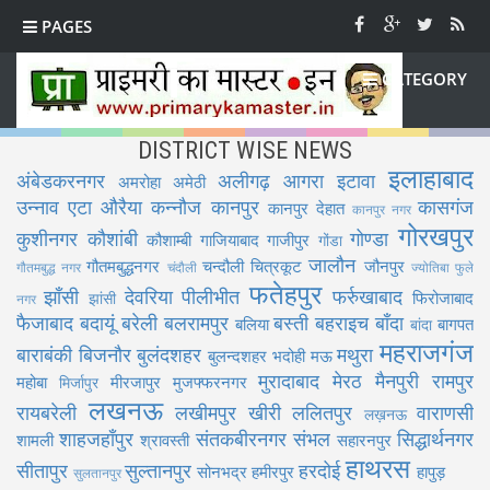
PAGES
CATEGORY
DISTRICT WISE NEWS
इलाहाबाद
अंबेडकरनगर
अलीगढ़
आगरा
इटावा
अमरोहा
अमेठी
उन्नाव
एटा
औरैया
कन्नौज
कानपुर
कासगंज
कानपुर देहात
कानपुर नगर
गोरखपुर
कुशीनगर
कौशांबी
गोण्डा
कौशाम्बी
गाजियाबाद
गाजीपुर
गोंडा
जालौन
गौतमबुद्धनगर
चन्दौली
चित्रकूट
जौनपुर
गौतमबुद्ध नगर
चंदौली
ज्योतिबा फुले
फतेहपुर
झाँसी
देवरिया
पीलीभीत
फर्रुखाबाद
फिरोजाबाद
झांसी
नगर
फैजाबाद
बदायूं
बरेली
बलरामपुर
बस्ती
बहराइच
बाँदा
बलिया
बागपत
बांदा
महराजगंज
बाराबंकी
बिजनौर
बुलंदशहर
मथुरा
बुलन्दशहर
भदोही
मऊ
मुरादाबाद
मेरठ
मैनपुरी
रामपुर
महोबा
मीरजापुर
मुजफ्फरनगर
मिर्जापुर
लखनऊ
रायबरेली
लखीमपुर खीरी
ललितपुर
वाराणसी
लख़नऊ
शाहजहाँपुर
संतकबीरनगर
संभल
सिद्धार्थनगर
शामली
श्रावस्ती
सहारनपुर
हाथरस
सीतापुर
सुल्तानपुर
हरदोई
सोनभद्र
हमीरपुर
हापुड़
सुलतानपुर