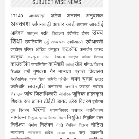
SUBJECT WISE NEWS
अटेवा
अनशन
अनुदेशक
17140
अक्षयपात्र
अवकाश
आँगनबाड़ी
आधार कार्ड
आरटीई
आयकर
उच्च
आवेदन
आश्रम पद्दति विद्यालय
इंटीनरेंट टीचर
शिक्षा
उपस्थिति
एबीआरसी
उर्दू अध्यापक
एनपीआरसी
कटऑफ
एरियर
ऑडिट
कंप्यूटर
कन्वर्जन कास्ट
एमडीएम
कस्तूरबा
कस्तूरबा गांधी विद्यालय
कस्तूरबा बालिका विद्यालय
काउंसलिंग
कार्यवाही
खेल
गणित/विज्ञान
काउंसिलिंग
कार्रवाई
गुणवत्ता
गैर मान्यता प्राप्त विद्यालय
शिक्षक भर्ती
चयन
चुनाव
गैरशैक्षणिक
ग्रेडिंग
छात्र
ग्राम शिक्षा समिति
छात्रवृत्ति
उपस्थिति
जनगणना
जवाहर नवोदय
जन्मदिन
जांच
जिलाधिकारी
जूनियर हाईस्कूल
विद्यालय
जीपीएफ
शिक्षक संघ
ज्ञापन
टीईटी
डायट
ड्रेस वितरण
दुर्घटना
धरना
दूध वितरण
नवाचार
नवीनीकरण
धारणाधिकार
नामांकन
नियुक्ति
नियुक्ति पत्र
निधन
निःशुल्क पुस्तक वितरण
निरीक्षण
निलंबन
नोटिस
निर्माण
नीति
नैपकिन वितरण
न्यायालय
पत्र
पदावनति
न्यायालय आदेश
पंचायत चुनाव