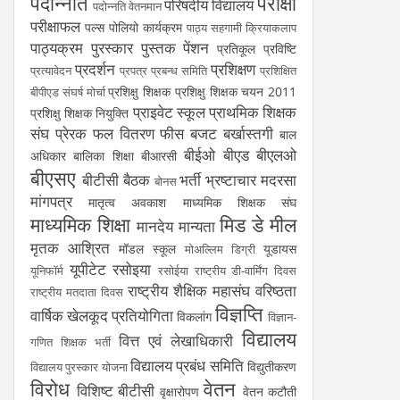
पदोन्नति
परीक्षा
परिषदीय विद्यालय
पदोन्नति वेतनमान
परीक्षाफल
पल्स पोलियो कार्यक्रम
पाठ्य सहगामी क्रियाकलाप
पाठ्यक्रम
पुरस्कार
पुस्तक
पेंशन
प्रतिकूल प्रविष्टि
प्रदर्शन
प्रशिक्षण
प्रत्यावेदन
प्रपत्र
प्रबन्ध समिति
प्रशिक्षित
प्रशिक्षु शिक्षक
प्रशिक्षु शिक्षक चयन 2011
बीपीएड संघर्ष मोर्चा
प्राइवेट स्कूल
प्राथमिक शिक्षक
प्रशिक्षु शिक्षक नियुक्ति
संघ
प्रेरक
फल वितरण
फीस
बजट
बर्खास्तगी
बाल
बीईओ
बीएड
बीएलओ
अधिकार
बालिका शिक्षा
बीआरसी
बीएसए
बीटीसी
बैठक
भर्ती
भ्रष्टाचार
मदरसा
बोनस
मांगपत्र
मातृत्व अवकाश
माध्यमिक शिक्षक संघ
माध्यमिक शिक्षा
मिड डे मील
मानदेय
मान्यता
मृतक आश्रित
मॉडल स्कूल
यूडायस
मोअल्लिम डिग्री
यूपीटेट
रसोइया
यूनिफॉर्म
रसोईया
राष्ट्रीय डी-वार्मिंग दिवस
राष्ट्रीय शैक्षिक महासंघ
वरिष्ठता
राष्ट्रीय मतदाता दिवस
विज्ञप्ति
वार्षिक खेलकूद प्रतियोगिता
विकलांग
विज्ञान-
विद्यालय
वित्त एवं लेखाधिकारी
गणित शिक्षक भर्ती
विद्यालय प्रबंध समिति
विद्युतीकरण
विद्यालय पुरस्कार योजना
विरोध
वेतन
विशिष्ट बीटीसी
वृक्षारोपण
वेतन कटौती