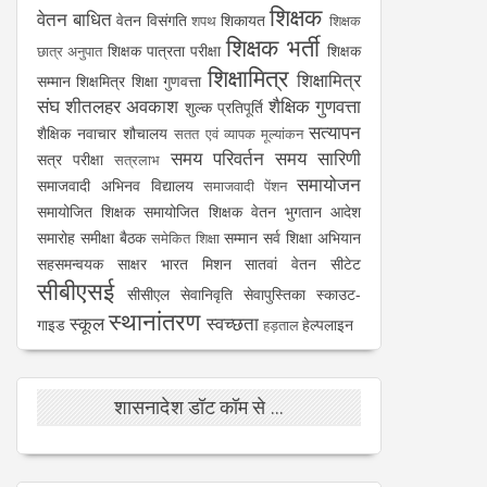
शिक्षक
वेतन बाधित
वेतन विसंगति
शिकायत
शपथ
शिक्षक
शिक्षक भर्ती
शिक्षक पात्रता परीक्षा
शिक्षक
छात्र अनुपात
शिक्षामित्र
शिक्षामित्र
सम्मान
शिक्षमित्र
शिक्षा गुणवत्ता
संघ
शीतलहर अवकाश
शैक्षिक गुणवत्ता
शुल्क प्रतिपूर्ति
सत्यापन
शैक्षिक नवाचार
शौचालय
सतत एवं व्यापक मूल्यांकन
समय परिवर्तन
समय सारिणी
सत्र परीक्षा
सत्रलाभ
समायोजन
समाजवादी अभिनव विद्यालय
समाजवादी पेंशन
समायोजित शिक्षक
समायोजित शिक्षक वेतन भुगतान आदेश
समारोह
समीक्षा बैठक
सम्मान
सर्व शिक्षा अभियान
समेकित शिक्षा
सहसमन्वयक
साक्षर भारत मिशन
सातवां वेतन
सीटेट
सीबीएसई
सीसीएल
सेवानिवृति
सेवापुस्तिका
स्काउट-
स्थानांतरण
स्कूल
स्वच्छता
गाइड
हेल्पलाइन
हड़ताल
शासनादेश डॉट कॉम से ...