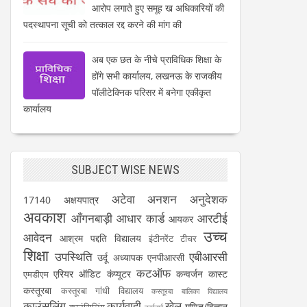
आरोप लगाते हुए समूह ख अधिकारियों की
पदस्थापना सूची को तत्काल रद्द करने की मांग की
अब एक छत के नीचे प्राविधिक शिक्षा के
होंगे सभी कार्यालय, लखनऊ के राजकीय
पॉलीटेक्निक परिसर में बनेगा एकीकृत
कार्यालय
SUBJECT WISE NEWS
अटेवा
अनशन
अनुदेशक
17140
अक्षयपात्र
अवकाश
आँगनबाड़ी
आधार कार्ड
आरटीई
आयकर
उच्च
आवेदन
आश्रम पद्दति विद्यालय
इंटीनरेंट टीचर
शिक्षा
उपस्थिति
एबीआरसी
उर्दू अध्यापक
एनपीआरसी
कटऑफ
एरियर
ऑडिट
कंप्यूटर
कन्वर्जन कास्ट
एमडीएम
कस्तूरबा
कस्तूरबा गांधी विद्यालय
कस्तूरबा बालिका विद्यालय
काउंसलिंग
कार्यवाही
खेल
गणित/विज्ञान