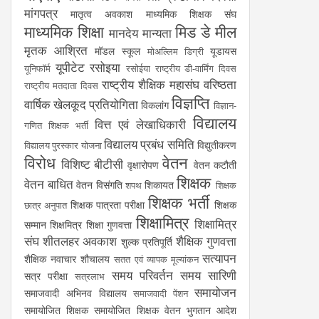
मांगपत्र
मातृत्व अवकाश
माध्यमिक शिक्षक संघ
माध्यमिक शिक्षा
मिड डे मील
मानदेय
मान्यता
मृतक आश्रित
मॉडल स्कूल
यूडायस
मोअल्लिम डिग्री
यूपीटेट
रसोइया
यूनिफॉर्म
रसोईया
राष्ट्रीय डी-वार्मिंग दिवस
राष्ट्रीय शैक्षिक महासंघ
वरिष्ठता
राष्ट्रीय मतदाता दिवस
विज्ञप्ति
वार्षिक खेलकूद प्रतियोगिता
विकलांग
विज्ञान-
विद्यालय
वित्त एवं लेखाधिकारी
गणित शिक्षक भर्ती
विद्यालय प्रबंध समिति
विद्युतीकरण
विद्यालय पुरस्कार योजना
विरोध
वेतन
विशिष्ट बीटीसी
वृक्षारोपण
वेतन कटौती
शिक्षक
वेतन बाधित
वेतन विसंगति
शिकायत
शपथ
शिक्षक
शिक्षक भर्ती
शिक्षक पात्रता परीक्षा
शिक्षक
छात्र अनुपात
शिक्षामित्र
शिक्षामित्र
सम्मान
शिक्षमित्र
शिक्षा गुणवत्ता
संघ
शीतलहर अवकाश
शैक्षिक गुणवत्ता
शुल्क प्रतिपूर्ति
सत्यापन
शैक्षिक नवाचार
शौचालय
सतत एवं व्यापक मूल्यांकन
समय परिवर्तन
समय सारिणी
सत्र परीक्षा
सत्रलाभ
समायोजन
समाजवादी अभिनव विद्यालय
समाजवादी पेंशन
समायोजित शिक्षक
समायोजित शिक्षक वेतन भुगतान आदेश