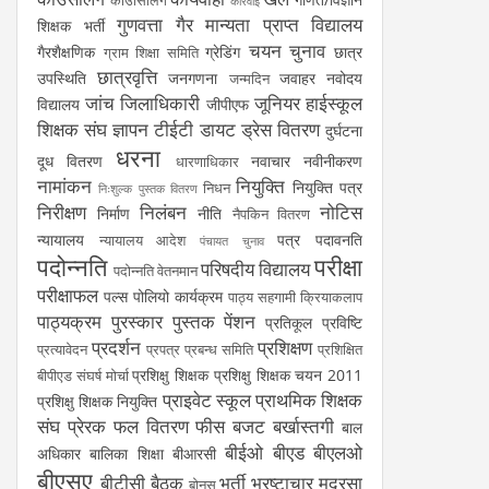
काउंसिलिंग
कार्रवाई
गुणवत्ता
गैर मान्यता प्राप्त विद्यालय
शिक्षक भर्ती
चयन
चुनाव
गैरशैक्षणिक
ग्रेडिंग
छात्र
ग्राम शिक्षा समिति
छात्रवृत्ति
उपस्थिति
जनगणना
जवाहर नवोदय
जन्मदिन
जांच
जिलाधिकारी
जूनियर हाईस्कूल
विद्यालय
जीपीएफ
शिक्षक संघ
ज्ञापन
टीईटी
डायट
ड्रेस वितरण
दुर्घटना
धरना
दूध वितरण
नवाचार
नवीनीकरण
धारणाधिकार
नामांकन
नियुक्ति
नियुक्ति पत्र
निधन
निःशुल्क पुस्तक वितरण
निरीक्षण
निलंबन
नोटिस
निर्माण
नीति
नैपकिन वितरण
न्यायालय
पत्र
पदावनति
न्यायालय आदेश
पंचायत चुनाव
पदोन्नति
परीक्षा
परिषदीय विद्यालय
पदोन्नति वेतनमान
परीक्षाफल
पल्स पोलियो कार्यक्रम
पाठ्य सहगामी क्रियाकलाप
पाठ्यक्रम
पुरस्कार
पुस्तक
पेंशन
प्रतिकूल प्रविष्टि
प्रदर्शन
प्रशिक्षण
प्रत्यावेदन
प्रपत्र
प्रबन्ध समिति
प्रशिक्षित
प्रशिक्षु शिक्षक
प्रशिक्षु शिक्षक चयन 2011
बीपीएड संघर्ष मोर्चा
प्राइवेट स्कूल
प्राथमिक शिक्षक
प्रशिक्षु शिक्षक नियुक्ति
संघ
प्रेरक
फल वितरण
फीस
बजट
बर्खास्तगी
बाल
बीईओ
बीएड
बीएलओ
अधिकार
बालिका शिक्षा
बीआरसी
बीएसए
बीटीसी
बैठक
भर्ती
भ्रष्टाचार
मदरसा
बोनस