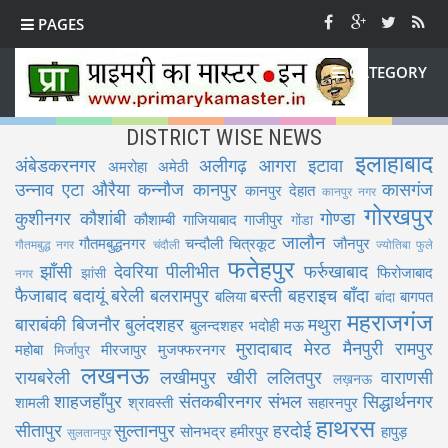
PAGES
CATEGORY
DISTRICT WISE NEWS
इलाहाबाद
अंबेडकरनगर
अलीगढ़
आगरा
इटावा
अमरोहा
अमेठी
उन्नाव
एटा
औरैया
कन्नौज
कानपुर
कासगंज
कानपुर देहात
कानपुर नगर
गोरखपुर
कुशीनगर
कौशांबी
गोण्डा
कौशाम्बी
गाजियाबाद
गाजीपुर
गोंडा
जालौन
गौतमबुद्धनगर
चन्दौली
चित्रकूट
जौनपुर
गौतमबुद्ध नगर
चंदौली
ज्योतिबा फुले
फतेहपुर
झाँसी
देवरिया
पीलीभीत
फर्रुखाबाद
फिरोजाबाद
झांसी
नगर
फैजाबाद
बदायूं
बरेली
बलरामपुर
बस्ती
बहराइच
बाँदा
बलिया
बागपत
बांदा
महराजगंज
बाराबंकी
बिजनौर
बुलंदशहर
मथुरा
बुलन्दशहर
भदोही
मऊ
मुरादाबाद
मेरठ
मैनपुरी
रामपुर
महोबा
मीरजापुर
मुजफ्फरनगर
मिर्जापुर
लखनऊ
रायबरेली
लखीमपुर खीरी
ललितपुर
वाराणसी
लख़नऊ
शाहजहाँपुर
संतकबीरनगर
संभल
सिद्धार्थनगर
शामली
श्रावस्ती
सहारनपुर
हाथरस
सीतापुर
सुल्तानपुर
हरदोई
सोनभद्र
हमीरपुर
हापुड़
सुलतानपुर