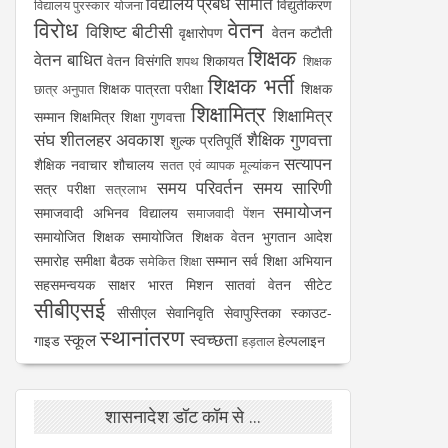
विद्यालय प्रबंध समिति
विद्युतीकरण
विद्यालय पुरस्कार योजना
विरोध
वेतन
विशिष्ट बीटीसी
वृक्षारोपण
वेतन कटौती
शिक्षक
वेतन बाधित
वेतन विसंगति
शिकायत
शपथ
शिक्षक
शिक्षक भर्ती
शिक्षक पात्रता परीक्षा
शिक्षक
छात्र अनुपात
शिक्षामित्र
शिक्षामित्र
सम्मान
शिक्षमित्र
शिक्षा गुणवत्ता
संघ
शीतलहर अवकाश
शैक्षिक गुणवत्ता
शुल्क प्रतिपूर्ति
सत्यापन
शैक्षिक नवाचार
शौचालय
सतत एवं व्यापक मूल्यांकन
समय परिवर्तन
समय सारिणी
सत्र परीक्षा
सत्रलाभ
समायोजन
समाजवादी अभिनव विद्यालय
समाजवादी पेंशन
समायोजित शिक्षक
समायोजित शिक्षक वेतन भुगतान आदेश
समारोह
समीक्षा बैठक
सम्मान
सर्व शिक्षा अभियान
समेकित शिक्षा
सहसमन्वयक
साक्षर भारत मिशन
सातवां वेतन
सीटेट
सीबीएसई
सीसीएल
सेवानिवृति
सेवापुस्तिका
स्काउट-
स्थानांतरण
स्कूल
स्वच्छता
गाइड
हेल्पलाइन
हड़ताल
शासनादेश डॉट कॉम से ...