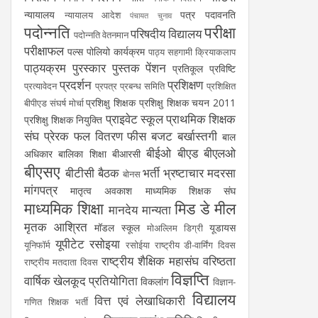
न्यायालय
पत्र
पदावनति
न्यायालय आदेश
पंचायत चुनाव
पदोन्नति
परीक्षा
परिषदीय विद्यालय
पदोन्नति वेतनमान
परीक्षाफल
पल्स पोलियो कार्यक्रम
पाठ्य सहगामी क्रियाकलाप
पाठ्यक्रम
पुरस्कार
पुस्तक
पेंशन
प्रतिकूल प्रविष्टि
प्रदर्शन
प्रशिक्षण
प्रत्यावेदन
प्रपत्र
प्रबन्ध समिति
प्रशिक्षित
प्रशिक्षु शिक्षक
प्रशिक्षु शिक्षक चयन 2011
बीपीएड संघर्ष मोर्चा
प्राइवेट स्कूल
प्राथमिक शिक्षक
प्रशिक्षु शिक्षक नियुक्ति
संघ
प्रेरक
फल वितरण
फीस
बजट
बर्खास्तगी
बाल
बीईओ
बीएड
बीएलओ
अधिकार
बालिका शिक्षा
बीआरसी
बीएसए
बीटीसी
बैठक
भर्ती
भ्रष्टाचार
मदरसा
बोनस
मांगपत्र
मातृत्व अवकाश
माध्यमिक शिक्षक संघ
माध्यमिक शिक्षा
मिड डे मील
मानदेय
मान्यता
मृतक आश्रित
मॉडल स्कूल
यूडायस
मोअल्लिम डिग्री
यूपीटेट
रसोइया
यूनिफॉर्म
रसोईया
राष्ट्रीय डी-वार्मिंग दिवस
राष्ट्रीय शैक्षिक महासंघ
वरिष्ठता
राष्ट्रीय मतदाता दिवस
विज्ञप्ति
वार्षिक खेलकूद प्रतियोगिता
विकलांग
विज्ञान-
विद्यालय
वित्त एवं लेखाधिकारी
गणित शिक्षक भर्ती