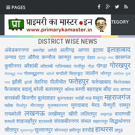
PAGES
CATEGORY
DISTRICT WISE NEWS
इलाहाबाद
अंबेडकरनगर
अलीगढ़
आगरा
इटावा
अमरोहा
अमेठी
उन्नाव
एटा
औरैया
कन्नौज
कानपुर
कासगंज
कानपुर देहात
कानपुर नगर
गोरखपुर
कुशीनगर
कौशांबी
गोण्डा
कौशाम्बी
गाजियाबाद
गाजीपुर
गोंडा
जालौन
गौतमबुद्धनगर
चन्दौली
चित्रकूट
जौनपुर
गौतमबुद्ध नगर
चंदौली
ज्योतिबा फुले
फतेहपुर
झाँसी
देवरिया
पीलीभीत
फर्रुखाबाद
फिरोजाबाद
झांसी
नगर
फैजाबाद
बदायूं
बरेली
बलरामपुर
बस्ती
बहराइच
बाँदा
बलिया
बागपत
बांदा
महराजगंज
बाराबंकी
बिजनौर
बुलंदशहर
मथुरा
बुलन्दशहर
भदोही
मऊ
मुरादाबाद
मेरठ
मैनपुरी
रामपुर
महोबा
मीरजापुर
मुजफ्फरनगर
मिर्जापुर
लखनऊ
रायबरेली
लखीमपुर खीरी
ललितपुर
वाराणसी
लख़नऊ
शाहजहाँपुर
संतकबीरनगर
संभल
सिद्धार्थनगर
शामली
श्रावस्ती
सहारनपुर
हाथरस
सीतापुर
सुल्तानपुर
हरदोई
सोनभद्र
हमीरपुर
हापुड़
सुलतानपुर