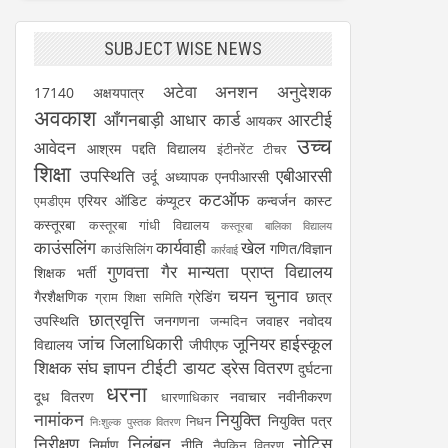
SUBJECT WISE NEWS
अटेवा
अनशन
अनुदेशक
17140
अक्षयपात्र
अवकाश
आँगनबाड़ी
आधार कार्ड
आरटीई
आयकर
उच्च
आवेदन
आश्रम पद्दति विद्यालय
इंटीनरेंट टीचर
शिक्षा
उपस्थिति
एबीआरसी
उर्दू अध्यापक
एनपीआरसी
कटऑफ
एरियर
ऑडिट
कंप्यूटर
कन्वर्जन कास्ट
एमडीएम
कस्तूरबा
कस्तूरबा गांधी विद्यालय
कस्तूरबा बालिका विद्यालय
काउंसलिंग
कार्यवाही
खेल
गणित/विज्ञान
काउंसिलिंग
कार्रवाई
गुणवत्ता
गैर मान्यता प्राप्त विद्यालय
शिक्षक भर्ती
चयन
चुनाव
गैरशैक्षणिक
ग्रेडिंग
छात्र
ग्राम शिक्षा समिति
छात्रवृत्ति
उपस्थिति
जनगणना
जवाहर नवोदय
जन्मदिन
जांच
जिलाधिकारी
जूनियर हाईस्कूल
विद्यालय
जीपीएफ
शिक्षक संघ
ज्ञापन
टीईटी
डायट
ड्रेस वितरण
दुर्घटना
धरना
दूध वितरण
नवाचार
नवीनीकरण
धारणाधिकार
नामांकन
नियुक्ति
नियुक्ति पत्र
निधन
निःशुल्क पुस्तक वितरण
निरीक्षण
निलंबन
नोटिस
निर्माण
नीति
नैपकिन वितरण