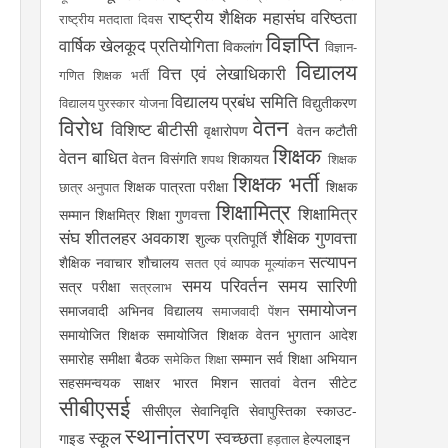
राष्ट्रीय शैक्षिक महासंघ
वरिष्ठता
राष्ट्रीय मतदाता दिवस
विज्ञप्ति
वार्षिक खेलकूद प्रतियोगिता
विकलांग
विज्ञान-
विद्यालय
वित्त एवं लेखाधिकारी
गणित शिक्षक भर्ती
विद्यालय प्रबंध समिति
विद्युतीकरण
विद्यालय पुरस्कार योजना
विरोध
वेतन
विशिष्ट बीटीसी
वृक्षारोपण
वेतन कटौती
शिक्षक
वेतन बाधित
वेतन विसंगति
शिकायत
शपथ
शिक्षक
शिक्षक भर्ती
शिक्षक पात्रता परीक्षा
शिक्षक
छात्र अनुपात
शिक्षामित्र
शिक्षामित्र
सम्मान
शिक्षमित्र
शिक्षा गुणवत्ता
संघ
शीतलहर अवकाश
शैक्षिक गुणवत्ता
शुल्क प्रतिपूर्ति
सत्यापन
शैक्षिक नवाचार
शौचालय
सतत एवं व्यापक मूल्यांकन
समय परिवर्तन
समय सारिणी
सत्र परीक्षा
सत्रलाभ
समायोजन
समाजवादी अभिनव विद्यालय
समाजवादी पेंशन
समायोजित शिक्षक
समायोजित शिक्षक वेतन भुगतान आदेश
समारोह
समीक्षा बैठक
सम्मान
सर्व शिक्षा अभियान
समेकित शिक्षा
सहसमन्वयक
साक्षर भारत मिशन
सातवां वेतन
सीटेट
सीबीएसई
सीसीएल
सेवानिवृति
सेवापुस्तिका
स्काउट-
स्थानांतरण
स्कूल
स्वच्छता
गाइड
हेल्पलाइन
हड़ताल