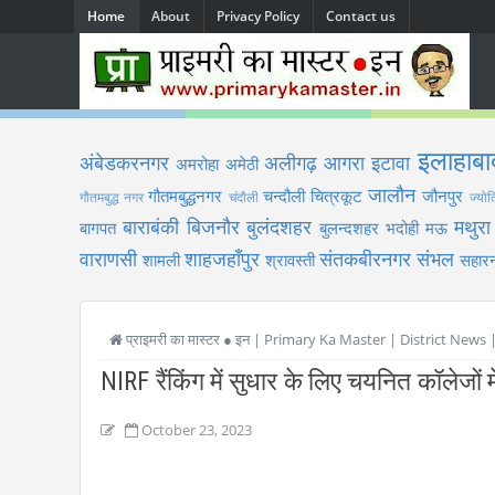
Home
About
Privacy Policy
Contact us
इलाहाबा
अंबेडकरनगर
अलीगढ़
आगरा
इटावा
अमरोहा
अमेठी
जालौन
गौतमबुद्धनगर
चन्दौली
चित्रकूट
जौनपुर
गौतमबुद्ध नगर
चंदौली
ज्योत
बाराबंकी
बिजनौर
बुलंदशहर
मथुरा
बागपत
बुलन्दशहर
भदोही
मऊ
वाराणसी
शाहजहाँपुर
संतकबीरनगर
संभल
शामली
श्रावस्ती
सहारन
प्राइमरी का मास्टर ● इन | Primary Ka Master | District News
NIRF रैंकिंग में सुधार के लिए चयनित कॉलेजों म
October 23, 2023