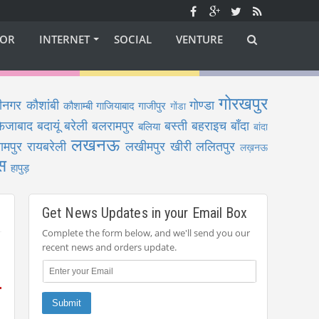
OR
INTERNET
SOCIAL
VENTURE
गोरखपुर
ीनगर
कौशांबी
गोण्डा
कौशाम्बी
गाजियाबाद
गाजीपुर
गोंडा
फैजाबाद
बदायूं
बरेली
बलरामपुर
बस्ती
बहराइच
बाँदा
बलिया
बांदा
लखनऊ
ामपुर
रायबरेली
लखीमपुर खीरी
ललितपुर
लख़नऊ
स
हापुड़
Get News Updates in your Email Box
Complete the form below, and we'll send you our
recent news and orders update.