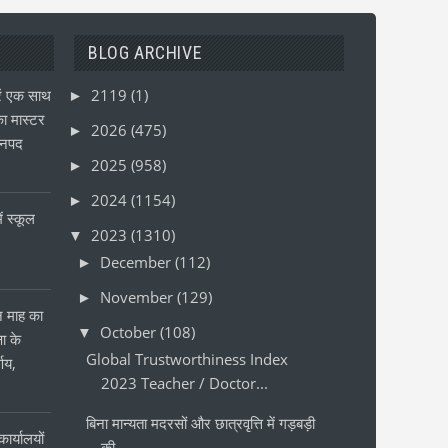
BLOG ARCHIVE
ं एक साथ
2119
(1)
►
ा मास्टर
2026
(475)
►
जनपद
2025
(958)
►
2024
(1154)
►
ं स्कूल
2023
(1310)
▼
December
(112)
►
November
(129)
►
ीन माह का
October
(108)
▼
षा के
Global Trustworthiness Index
्णय,
2023 Teacher / Doctor...
बिना मान्यता मदरसों और छात्रवृत्ति में गड़बड़ी
ार्यालयों
की ...