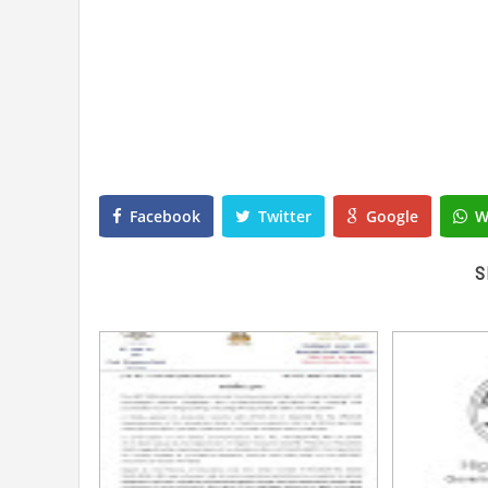
Facebook
Twitter
Google
W
S