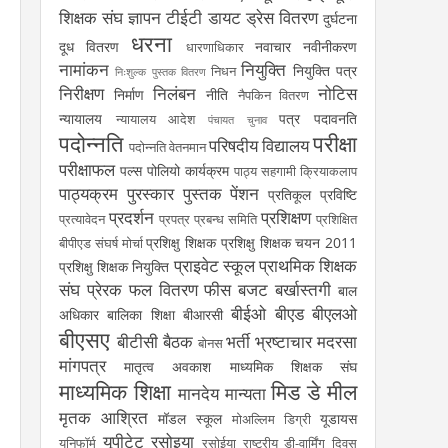
शिक्षक संघ
ज्ञापन
टीईटी
डायट
ड्रेस वितरण
दुर्घटना
धरना
दूध वितरण
नवाचार
नवीनीकरण
धारणाधिकार
नामांकन
नियुक्ति
नियुक्ति पत्र
निधन
निःशुल्क पुस्तक वितरण
निरीक्षण
निलंबन
नोटिस
निर्माण
नीति
नैपकिन वितरण
न्यायालय
पत्र
पदावनति
न्यायालय आदेश
पंचायत चुनाव
पदोन्नति
परीक्षा
परिषदीय विद्यालय
पदोन्नति वेतनमान
परीक्षाफल
पल्स पोलियो कार्यक्रम
पाठ्य सहगामी क्रियाकलाप
पाठ्यक्रम
पुरस्कार
पुस्तक
पेंशन
प्रतिकूल प्रविष्टि
प्रदर्शन
प्रशिक्षण
प्रत्यावेदन
प्रपत्र
प्रबन्ध समिति
प्रशिक्षित
प्रशिक्षु शिक्षक
प्रशिक्षु शिक्षक चयन 2011
बीपीएड संघर्ष मोर्चा
प्राइवेट स्कूल
प्राथमिक शिक्षक
प्रशिक्षु शिक्षक नियुक्ति
संघ
प्रेरक
फल वितरण
फीस
बजट
बर्खास्तगी
बाल
बीईओ
बीएड
बीएलओ
अधिकार
बालिका शिक्षा
बीआरसी
बीएसए
बीटीसी
बैठक
भर्ती
भ्रष्टाचार
मदरसा
बोनस
मांगपत्र
मातृत्व अवकाश
माध्यमिक शिक्षक संघ
माध्यमिक शिक्षा
मिड डे मील
मानदेय
मान्यता
मृतक आश्रित
मॉडल स्कूल
यूडायस
मोअल्लिम डिग्री
यूपीटेट
रसोइया
यूनिफॉर्म
रसोईया
राष्ट्रीय डी-वार्मिंग दिवस