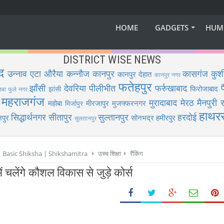
HOME
GADGETS
HUM
DISTRICT WISE NEWS
द
उन्नाव
एटा
औरैया
कन्नौज
कानपुर
कासगंज
कुश
कानपुर देहात
कानपुर नगर
फतेहपुर
झाँसी
देवरिया
पीलीभीत
फर्रुखाबाद
फिरोजाबाद
झांसी
िबा फुले नगर
महराजगंज
मुरादाबाद
मेरठ
मैनपुरी
र
महोबा
मीरजापुर
मुजफ्फरनगर
मिर्जापुर
हाथर
सिद्धार्थनगर
सीतापुर
सुल्तानपुर
हरदोई
पुर
सोनभद्र
हमीरपुर
सुलतानपुर
 | Basic Shiksha | Shikshamitra
उच्च शिक्षा
रैंकिंग
ें चलेंगे कौशल विकास से जुड़े कोर्स