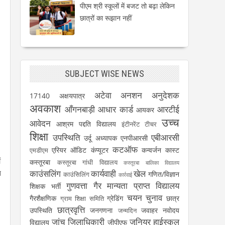
पीएम श्री स्कूलों में बजट तो बढ़ा लेकिन
छात्रों का रूझान नहीं
SUBJECT WISE NEWS
अटेवा
अनशन
अनुदेशक
17140
अक्षयपात्र
अवकाश
आँगनबाड़ी
आधार कार्ड
आरटीई
आयकर
उच्च
आवेदन
आश्रम पद्दति विद्यालय
इंटीनरेंट टीचर
शिक्षा
उपस्थिति
एबीआरसी
उर्दू अध्यापक
एनपीआरसी
कटऑफ
एरियर
ऑडिट
कंप्यूटर
कन्वर्जन कास्ट
एमडीएम
ं
कस्तूरबा
कस्तूरबा गांधी विद्यालय
कस्तूरबा बालिका विद्यालय
ा
काउंसलिंग
कार्यवाही
खेल
गणित/विज्ञान
काउंसिलिंग
कार्रवाई
गुणवत्ता
गैर मान्यता प्राप्त विद्यालय
शिक्षक भर्ती
चयन
चुनाव
गैरशैक्षणिक
ग्रेडिंग
छात्र
ग्राम शिक्षा समिति
छात्रवृत्ति
उपस्थिति
जनगणना
जवाहर नवोदय
जन्मदिन
जांच
जिलाधिकारी
जूनियर हाईस्कूल
विद्यालय
जीपीएफ