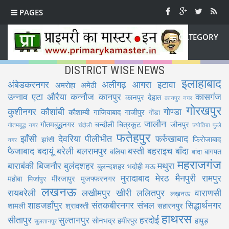
PAGES
CATEGORY
DISTRICT WISE NEWS
इलाहाबाद
अंबेडकरनगर
अलीगढ़
आगरा
इटावा
अमरोहा
अमेठी
उन्नाव
एटा
औरैया
कन्नौज
कानपुर
कासगंज
कानपुर देहात
कानपुर नगर
गोरखपुर
कुशीनगर
कौशांबी
गोण्डा
कौशाम्बी
गाजियाबाद
गाजीपुर
गोंडा
जालौन
गौतमबुद्धनगर
चन्दौली
चित्रकूट
जौनपुर
गौतमबुद्ध नगर
चंदौली
ज्योतिबा फुले
फतेहपुर
झाँसी
देवरिया
पीलीभीत
फर्रुखाबाद
फिरोजाबाद
झांसी
नगर
फैजाबाद
बदायूं
बरेली
बलरामपुर
बस्ती
बहराइच
बाँदा
बलिया
बागपत
बांदा
महराजगंज
बाराबंकी
बिजनौर
बुलंदशहर
मथुरा
बुलन्दशहर
भदोही
मऊ
मुरादाबाद
मेरठ
मैनपुरी
रामपुर
महोबा
मीरजापुर
मुजफ्फरनगर
मिर्जापुर
लखनऊ
रायबरेली
लखीमपुर खीरी
ललितपुर
वाराणसी
लख़नऊ
शाहजहाँपुर
संतकबीरनगर
संभल
सिद्धार्थनगर
शामली
श्रावस्ती
सहारनपुर
हाथरस
सीतापुर
सुल्तानपुर
हरदोई
सोनभद्र
हमीरपुर
हापुड़
सुलतानपुर