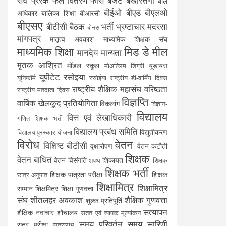
संघ
प्रेरक
फल वितरण
फीस
बजट
बर्खास्तगी
बाल
बीईओ
बीएड
बीएलओ
अधिकार
बालिका शिक्षा
बीआरसी
बीएसए
बीटीसी
बैठक
भर्ती
भ्रष्टाचार
मदरसा
बोनस
मांगपत्र
मातृत्व अवकाश
माध्यमिक शिक्षक संघ
माध्यमिक शिक्षा
मिड डे मील
मानदेय
मान्यता
मृतक आश्रित
मॉडल स्कूल
यूडायस
मोअल्लिम डिग्री
यूपीटेट
रसोइया
यूनिफॉर्म
रसोईया
राष्ट्रीय डी-वार्मिंग दिवस
राष्ट्रीय शैक्षिक महासंघ
वरिष्ठता
राष्ट्रीय मतदाता दिवस
विज्ञप्ति
वार्षिक खेलकूद प्रतियोगिता
विकलांग
विज्ञान-
विद्यालय
वित्त एवं लेखाधिकारी
गणित शिक्षक भर्ती
विद्यालय प्रबंध समिति
विद्युतीकरण
विद्यालय पुरस्कार योजना
विरोध
वेतन
विशिष्ट बीटीसी
वृक्षारोपण
वेतन कटौती
शिक्षक
वेतन बाधित
वेतन विसंगति
शिकायत
शपथ
शिक्षक
शिक्षक भर्ती
शिक्षक पात्रता परीक्षा
शिक्षक
छात्र अनुपात
शिक्षामित्र
शिक्षामित्र
सम्मान
शिक्षमित्र
शिक्षा गुणवत्ता
संघ
शीतलहर अवकाश
शैक्षिक गुणवत्ता
शुल्क प्रतिपूर्ति
सत्यापन
शैक्षिक नवाचार
शौचालय
सतत एवं व्यापक मूल्यांकन
समय परिवर्तन
समय सारिणी
सत्र परीक्षा
सत्रलाभ