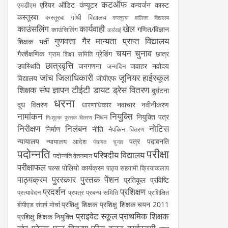
कटऑफ
एरियर
ऑडिट
कंप्यूटर
कन्वर्जन कास्ट
एमडीएम
कस्तूरबा
कस्तूरबा गांधी विद्यालय
कस्तूरबा बालिका विद्यालय
काउंसलिंग
कार्यवाही
खेल
गणित/विज्ञान
काउंसिलिंग
कार्रवाई
गुणवत्ता
गैर मान्यता प्राप्त विद्यालय
शिक्षक भर्ती
चयन
चुनाव
गैरशैक्षणिक
ग्रेडिंग
छात्र
ग्राम शिक्षा समिति
छात्रवृत्ति
उपस्थिति
जनगणना
जवाहर नवोदय
जन्मदिन
जांच
जिलाधिकारी
जूनियर हाईस्कूल
विद्यालय
जीपीएफ
शिक्षक संघ
ज्ञापन
टीईटी
डायट
ड्रेस वितरण
दुर्घटना
धरना
दूध वितरण
नवाचार
नवीनीकरण
धारणाधिकार
नामांकन
नियुक्ति
नियुक्ति पत्र
निधन
निःशुल्क पुस्तक वितरण
निरीक्षण
निलंबन
नोटिस
निर्माण
नीति
नैपकिन वितरण
न्यायालय
पत्र
पदावनति
न्यायालय आदेश
पंचायत चुनाव
पदोन्नति
परीक्षा
परिषदीय विद्यालय
पदोन्नति वेतनमान
परीक्षाफल
पल्स पोलियो कार्यक्रम
पाठ्य सहगामी क्रियाकलाप
पाठ्यक्रम
पुरस्कार
पुस्तक
पेंशन
प्रतिकूल प्रविष्टि
प्रदर्शन
प्रशिक्षण
प्रत्यावेदन
प्रपत्र
प्रबन्ध समिति
प्रशिक्षित
प्रशिक्षु शिक्षक
प्रशिक्षु शिक्षक चयन 2011
बीपीएड संघर्ष मोर्चा
प्राइवेट स्कूल
प्राथमिक शिक्षक
प्रशिक्षु शिक्षक नियुक्ति