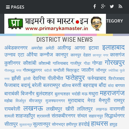
PAGES
CATEGORY
DISTRICT WISE NEWS
इलाहाबाद
अंबेडकरनगर
अलीगढ़
आगरा
इटावा
अमरोहा
अमेठी
उन्नाव
एटा
औरैया
कन्नौज
कानपुर
कासगंज
कानपुर देहात
कानपुर नगर
गोरखपुर
कुशीनगर
कौशांबी
गोण्डा
कौशाम्बी
गाजियाबाद
गाजीपुर
गोंडा
जालौन
गौतमबुद्धनगर
चन्दौली
चित्रकूट
जौनपुर
गौतमबुद्ध नगर
चंदौली
ज्योतिबा फुले
फतेहपुर
झाँसी
देवरिया
पीलीभीत
फर्रुखाबाद
फिरोजाबाद
झांसी
नगर
फैजाबाद
बदायूं
बरेली
बलरामपुर
बस्ती
बहराइच
बाँदा
बलिया
बागपत
बांदा
महराजगंज
बाराबंकी
बिजनौर
बुलंदशहर
मथुरा
बुलन्दशहर
भदोही
मऊ
मुरादाबाद
मेरठ
मैनपुरी
रामपुर
महोबा
मीरजापुर
मुजफ्फरनगर
मिर्जापुर
लखनऊ
रायबरेली
लखीमपुर खीरी
ललितपुर
वाराणसी
लख़नऊ
शाहजहाँपुर
संतकबीरनगर
संभल
सिद्धार्थनगर
शामली
श्रावस्ती
सहारनपुर
हाथरस
सीतापुर
सुल्तानपुर
हरदोई
सोनभद्र
हमीरपुर
हापुड़
सुलतानपुर