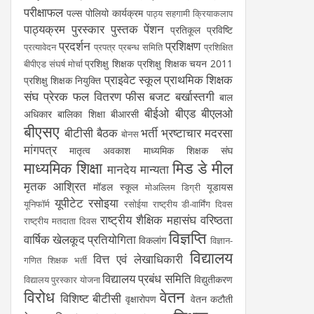
परीक्षाफल
पल्स पोलियो कार्यक्रम
पाठ्य सहगामी क्रियाकलाप
पाठ्यक्रम
पुरस्कार
पुस्तक
पेंशन
प्रतिकूल प्रविष्टि
प्रदर्शन
प्रशिक्षण
प्रत्यावेदन
प्रपत्र
प्रबन्ध समिति
प्रशिक्षित
प्रशिक्षु शिक्षक
प्रशिक्षु शिक्षक चयन 2011
बीपीएड संघर्ष मोर्चा
प्राइवेट स्कूल
प्राथमिक शिक्षक
प्रशिक्षु शिक्षक नियुक्ति
संघ
प्रेरक
फल वितरण
फीस
बजट
बर्खास्तगी
बाल
बीईओ
बीएड
बीएलओ
अधिकार
बालिका शिक्षा
बीआरसी
बीएसए
बीटीसी
बैठक
भर्ती
भ्रष्टाचार
मदरसा
बोनस
मांगपत्र
मातृत्व अवकाश
माध्यमिक शिक्षक संघ
माध्यमिक शिक्षा
मिड डे मील
मानदेय
मान्यता
मृतक आश्रित
मॉडल स्कूल
यूडायस
मोअल्लिम डिग्री
यूपीटेट
रसोइया
यूनिफॉर्म
रसोईया
राष्ट्रीय डी-वार्मिंग दिवस
राष्ट्रीय शैक्षिक महासंघ
वरिष्ठता
राष्ट्रीय मतदाता दिवस
विज्ञप्ति
वार्षिक खेलकूद प्रतियोगिता
विकलांग
विज्ञान-
विद्यालय
वित्त एवं लेखाधिकारी
गणित शिक्षक भर्ती
विद्यालय प्रबंध समिति
विद्युतीकरण
विद्यालय पुरस्कार योजना
विरोध
वेतन
विशिष्ट बीटीसी
वृक्षारोपण
वेतन कटौती