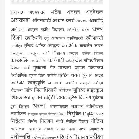
अटेवा
अनशन
अनुदेशक
17140
अक्षयपात्र
अवकाश
आँगनबाड़ी
आधार कार्ड
आरटीई
आयकर
उच्च
आवेदन
आश्रम पद्दति विद्यालय
इंटीनरेंट टीचर
शिक्षा
उपस्थिति
एबीआरसी
उर्दू अध्यापक
एनपीआरसी
कटऑफ
एरियर
ऑडिट
कंप्यूटर
कन्वर्जन कास्ट
एमडीएम
कस्तूरबा
कस्तूरबा गांधी विद्यालय
कस्तूरबा बालिका विद्यालय
काउंसलिंग
कार्यवाही
खेल
गणित/विज्ञान
काउंसिलिंग
कार्रवाई
गुणवत्ता
गैर मान्यता प्राप्त विद्यालय
शिक्षक भर्ती
चयन
चुनाव
गैरशैक्षणिक
ग्रेडिंग
छात्र
ग्राम शिक्षा समिति
छात्रवृत्ति
उपस्थिति
जनगणना
जवाहर नवोदय
जन्मदिन
जांच
जिलाधिकारी
जूनियर हाईस्कूल
विद्यालय
जीपीएफ
शिक्षक संघ
ज्ञापन
टीईटी
डायट
ड्रेस वितरण
दुर्घटना
धरना
दूध वितरण
नवाचार
नवीनीकरण
धारणाधिकार
नामांकन
नियुक्ति
नियुक्ति पत्र
निधन
निःशुल्क पुस्तक वितरण
निरीक्षण
निलंबन
नोटिस
निर्माण
नीति
नैपकिन वितरण
न्यायालय
पत्र
पदावनति
न्यायालय आदेश
पंचायत चुनाव
पदोन्नति
परीक्षा
परिषदीय विद्यालय
पदोन्नति वेतनमान