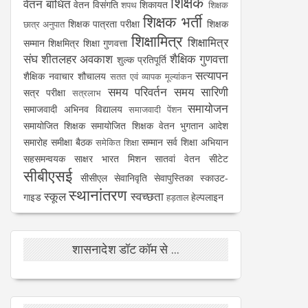
शिक्षक
वेतन बाधित
वेतन विसंगति
शिकायत
शपथ
शिक्षक
शिक्षक भर्ती
शिक्षक पात्रता परीक्षा
शिक्षक
छात्र अनुपात
शिक्षामित्र
शिक्षामित्र
सम्मान
शिक्षमित्र
शिक्षा गुणवत्ता
संघ
शीतलहर अवकाश
शैक्षिक गुणवत्ता
शुल्क प्रतिपूर्ति
सत्यापन
शैक्षिक नवाचार
शौचालय
सतत एवं व्यापक मूल्यांकन
समय परिवर्तन
समय सारिणी
सत्र परीक्षा
सत्रलाभ
समायोजन
समाजवादी अभिनव विद्यालय
समाजवादी पेंशन
समायोजित शिक्षक
समायोजित शिक्षक वेतन भुगतान आदेश
समारोह
समीक्षा बैठक
सम्मान
सर्व शिक्षा अभियान
समेकित शिक्षा
सहसमन्वयक
साक्षर भारत मिशन
सातवां वेतन
सीटेट
सीबीएसई
सीसीएल
सेवानिवृति
सेवापुस्तिका
स्काउट-
स्थानांतरण
स्कूल
स्वच्छता
गाइड
हेल्पलाइन
हड़ताल
शासनादेश डॉट कॉम से ...