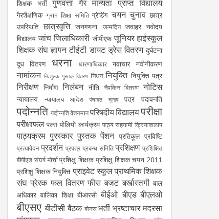
गुणवत्ता
गैर मान्यता प्राप्त विद्यालय
शिक्षक भर्ती
चयन
चुनाव
गैरशैक्षणिक
ग्रेडिंग
छात्र
ग्राम शिक्षा समिति
छात्रवृत्ति
उपस्थिति
जनगणना
जवाहर नवोदय
जन्मदिन
जांच
जिलाधिकारी
जूनियर हाईस्कूल
विद्यालय
जीपीएफ
शिक्षक संघ
ज्ञापन
टीईटी
डायट
ड्रेस वितरण
दुर्घटना
धरना
दूध वितरण
नवाचार
नवीनीकरण
धारणाधिकार
नामांकन
नियुक्ति
नियुक्ति पत्र
निधन
निःशुल्क पुस्तक वितरण
निरीक्षण
निलंबन
नोटिस
निर्माण
नीति
नैपकिन वितरण
न्यायालय
पत्र
पदावनति
न्यायालय आदेश
पंचायत चुनाव
पदोन्नति
परीक्षा
परिषदीय विद्यालय
पदोन्नति वेतनमान
परीक्षाफल
पल्स पोलियो कार्यक्रम
पाठ्य सहगामी क्रियाकलाप
पाठ्यक्रम
पुरस्कार
पुस्तक
पेंशन
प्रतिकूल प्रविष्टि
प्रदर्शन
प्रशिक्षण
प्रत्यावेदन
प्रपत्र
प्रबन्ध समिति
प्रशिक्षित
प्रशिक्षु शिक्षक
प्रशिक्षु शिक्षक चयन 2011
बीपीएड संघर्ष मोर्चा
प्राइवेट स्कूल
प्राथमिक शिक्षक
प्रशिक्षु शिक्षक नियुक्ति
संघ
प्रेरक
फल वितरण
फीस
बजट
बर्खास्तगी
बाल
बीईओ
बीएड
बीएलओ
अधिकार
बालिका शिक्षा
बीआरसी
बीएसए
बीटीसी
बैठक
भर्ती
भ्रष्टाचार
मदरसा
बोनस