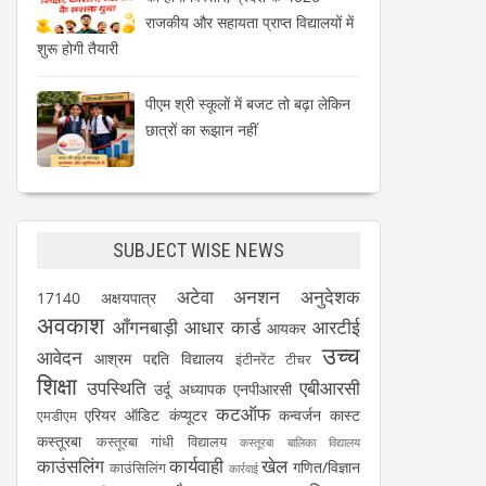
राजकीय और सहायता प्राप्त विद्यालयों में
शुरू होगी तैयारी
पीएम श्री स्कूलों में बजट तो बढ़ा लेकिन
छात्रों का रूझान नहीं
SUBJECT WISE NEWS
अटेवा
अनशन
अनुदेशक
17140
अक्षयपात्र
अवकाश
आँगनबाड़ी
आधार कार्ड
आरटीई
आयकर
उच्च
आवेदन
आश्रम पद्दति विद्यालय
इंटीनरेंट टीचर
शिक्षा
उपस्थिति
एबीआरसी
उर्दू अध्यापक
एनपीआरसी
कटऑफ
एरियर
ऑडिट
कंप्यूटर
कन्वर्जन कास्ट
एमडीएम
कस्तूरबा
कस्तूरबा गांधी विद्यालय
कस्तूरबा बालिका विद्यालय
काउंसलिंग
कार्यवाही
खेल
गणित/विज्ञान
काउंसिलिंग
कार्रवाई