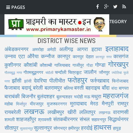
PAGES
CATEGORY
DISTRICT WISE NEWS
इलाहाबाद
अंबेडकरनगर
अलीगढ़
आगरा
इटावा
अमरोहा
अमेठी
उन्नाव
एटा
औरैया
कन्नौज
कानपुर
कासगंज
कानपुर देहात
कानपुर नगर
गोरखपुर
कुशीनगर
कौशांबी
गोण्डा
कौशाम्बी
गाजियाबाद
गाजीपुर
गोंडा
जालौन
गौतमबुद्धनगर
चन्दौली
चित्रकूट
जौनपुर
गौतमबुद्ध नगर
चंदौली
ज्योतिबा फुले
फतेहपुर
झाँसी
देवरिया
पीलीभीत
फर्रुखाबाद
फिरोजाबाद
झांसी
नगर
फैजाबाद
बदायूं
बरेली
बलरामपुर
बस्ती
बहराइच
बाँदा
बलिया
बागपत
बांदा
महराजगंज
बाराबंकी
बिजनौर
बुलंदशहर
मथुरा
बुलन्दशहर
भदोही
मऊ
मुरादाबाद
मेरठ
मैनपुरी
रामपुर
महोबा
मीरजापुर
मुजफ्फरनगर
मिर्जापुर
लखनऊ
रायबरेली
लखीमपुर खीरी
ललितपुर
वाराणसी
लख़नऊ
शाहजहाँपुर
संतकबीरनगर
संभल
सिद्धार्थनगर
शामली
श्रावस्ती
सहारनपुर
हाथरस
सीतापुर
सुल्तानपुर
हरदोई
सोनभद्र
हमीरपुर
हापुड़
सुलतानपुर