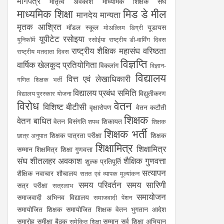
मांगपत्र
मातृत्व अवकाश
माध्यमिक शिक्षक संघ
माध्यमिक शिक्षा
मिड डे मील
मानदेय
मान्यता
मृतक आश्रित
मॉडल स्कूल
यूडायस
मोअल्लिम डिग्री
यूपीटेट
रसोइया
यूनिफॉर्म
रसोईया
राष्ट्रीय डी-वार्मिंग दिवस
राष्ट्रीय शैक्षिक महासंघ
वरिष्ठता
राष्ट्रीय मतदाता दिवस
विज्ञप्ति
वार्षिक खेलकूद प्रतियोगिता
विकलांग
विज्ञान-
विद्यालय
वित्त एवं लेखाधिकारी
गणित शिक्षक भर्ती
विद्यालय प्रबंध समिति
विद्युतीकरण
विद्यालय पुरस्कार योजना
विरोध
वेतन
विशिष्ट बीटीसी
वृक्षारोपण
वेतन कटौती
शिक्षक
वेतन बाधित
वेतन विसंगति
शिकायत
शपथ
शिक्षक
शिक्षक भर्ती
शिक्षक पात्रता परीक्षा
शिक्षक
छात्र अनुपात
शिक्षामित्र
शिक्षामित्र
सम्मान
शिक्षमित्र
शिक्षा गुणवत्ता
संघ
शीतलहर अवकाश
शैक्षिक गुणवत्ता
शुल्क प्रतिपूर्ति
सत्यापन
शैक्षिक नवाचार
शौचालय
सतत एवं व्यापक मूल्यांकन
समय परिवर्तन
समय सारिणी
सत्र परीक्षा
सत्रलाभ
समायोजन
समाजवादी अभिनव विद्यालय
समाजवादी पेंशन
समायोजित शिक्षक
समायोजित शिक्षक वेतन भुगतान आदेश
समारोह
समीक्षा बैठक
सम्मान
सर्व शिक्षा अभियान
समेकित शिक्षा