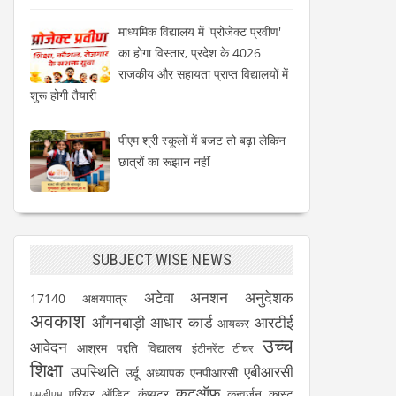
माध्यमिक विद्यालय में 'प्रोजेक्ट प्रवीण'
का होगा विस्तार, प्रदेश के 4026
राजकीय और सहायता प्राप्त विद्यालयों में
शुरू होगी तैयारी
पीएम श्री स्कूलों में बजट तो बढ़ा लेकिन
छात्रों का रूझान नहीं
SUBJECT WISE NEWS
अटेवा
अनशन
अनुदेशक
17140
अक्षयपात्र
अवकाश
आँगनबाड़ी
आधार कार्ड
आरटीई
आयकर
उच्च
आवेदन
आश्रम पद्दति विद्यालय
इंटीनरेंट टीचर
शिक्षा
उपस्थिति
एबीआरसी
उर्दू अध्यापक
एनपीआरसी
कटऑफ
एरियर
ऑडिट
कंप्यूटर
कन्वर्जन कास्ट
एमडीएम