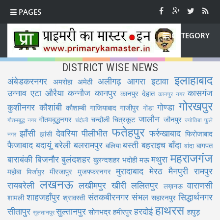
PAGES
CATEGORY
DISTRICT WISE NEWS
इलाहाबाद
अंबेडकरनगर
अलीगढ़
आगरा
इटावा
अमरोहा
अमेठी
उन्नाव
एटा
औरैया
कन्नौज
कानपुर
कासगंज
कानपुर देहात
कानपुर नगर
गोरखपुर
कुशीनगर
कौशांबी
गोण्डा
कौशाम्बी
गाजियाबाद
गाजीपुर
गोंडा
जालौन
गौतमबुद्धनगर
चन्दौली
चित्रकूट
जौनपुर
गौतमबुद्ध नगर
चंदौली
ज्योतिबा फुले
फतेहपुर
झाँसी
देवरिया
पीलीभीत
फर्रुखाबाद
फिरोजाबाद
झांसी
नगर
फैजाबाद
बदायूं
बरेली
बलरामपुर
बस्ती
बहराइच
बाँदा
बलिया
बागपत
बांदा
महराजगंज
बाराबंकी
बिजनौर
बुलंदशहर
मथुरा
बुलन्दशहर
भदोही
मऊ
मुरादाबाद
मेरठ
मैनपुरी
रामपुर
महोबा
मीरजापुर
मुजफ्फरनगर
मिर्जापुर
लखनऊ
रायबरेली
लखीमपुर खीरी
ललितपुर
वाराणसी
लख़नऊ
शाहजहाँपुर
संतकबीरनगर
संभल
सिद्धार्थनगर
शामली
श्रावस्ती
सहारनपुर
हाथरस
सीतापुर
सुल्तानपुर
हरदोई
सोनभद्र
हमीरपुर
हापुड़
सुलतानपुर