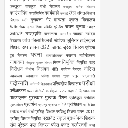
कस्तूरबा
कस्तूरबा गांधी विद्यालय
कस्तूरबा बालिका विद्यालय
काउंसलिंग
कार्यवाही
खेल
गणित/विज्ञान
काउंसिलिंग
कार्रवाई
गुणवत्ता
गैर मान्यता प्राप्त विद्यालय
शिक्षक भर्ती
चयन
चुनाव
गैरशैक्षणिक
ग्रेडिंग
छात्र
ग्राम शिक्षा समिति
छात्रवृत्ति
उपस्थिति
जनगणना
जवाहर नवोदय
जन्मदिन
जांच
जिलाधिकारी
जूनियर हाईस्कूल
विद्यालय
जीपीएफ
शिक्षक संघ
ज्ञापन
टीईटी
डायट
ड्रेस वितरण
दुर्घटना
धरना
दूध वितरण
नवाचार
नवीनीकरण
धारणाधिकार
नामांकन
नियुक्ति
नियुक्ति पत्र
निधन
निःशुल्क पुस्तक वितरण
निरीक्षण
निलंबन
नोटिस
निर्माण
नीति
नैपकिन वितरण
न्यायालय
पत्र
पदावनति
न्यायालय आदेश
पंचायत चुनाव
पदोन्नति
परीक्षा
परिषदीय विद्यालय
पदोन्नति वेतनमान
परीक्षाफल
पल्स पोलियो कार्यक्रम
पाठ्य सहगामी क्रियाकलाप
पाठ्यक्रम
पुरस्कार
पुस्तक
पेंशन
प्रतिकूल प्रविष्टि
प्रदर्शन
प्रशिक्षण
प्रत्यावेदन
प्रपत्र
प्रबन्ध समिति
प्रशिक्षित
प्रशिक्षु शिक्षक
प्रशिक्षु शिक्षक चयन 2011
बीपीएड संघर्ष मोर्चा
प्राइवेट स्कूल
प्राथमिक शिक्षक
प्रशिक्षु शिक्षक नियुक्ति
संघ
प्रेरक
फल वितरण
फीस
बजट
बर्खास्तगी
बाल