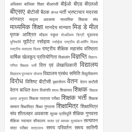
बीईओ
बीएड
बीएलओ
अधिकार
बालिका शिक्षा
बीआरसी
बीएसए
बीटीसी
बैठक
भर्ती
भ्रष्टाचार
मदरसा
बोनस
मांगपत्र
मातृत्व अवकाश
माध्यमिक शिक्षक संघ
माध्यमिक शिक्षा
मिड डे मील
मानदेय
मान्यता
मृतक आश्रित
मॉडल स्कूल
यूडायस
मोअल्लिम डिग्री
यूपीटेट
रसोइया
यूनिफॉर्म
रसोईया
राष्ट्रीय डी-वार्मिंग दिवस
राष्ट्रीय शैक्षिक महासंघ
वरिष्ठता
राष्ट्रीय मतदाता दिवस
विज्ञप्ति
वार्षिक खेलकूद प्रतियोगिता
विकलांग
विज्ञान-
विद्यालय
वित्त एवं लेखाधिकारी
गणित शिक्षक भर्ती
विद्यालय प्रबंध समिति
विद्युतीकरण
विद्यालय पुरस्कार योजना
विरोध
वेतन
विशिष्ट बीटीसी
वृक्षारोपण
वेतन कटौती
शिक्षक
वेतन बाधित
वेतन विसंगति
शिकायत
शपथ
शिक्षक
शिक्षक भर्ती
शिक्षक पात्रता परीक्षा
शिक्षक
छात्र अनुपात
शिक्षामित्र
शिक्षामित्र
सम्मान
शिक्षमित्र
शिक्षा गुणवत्ता
संघ
शीतलहर अवकाश
शैक्षिक गुणवत्ता
शुल्क प्रतिपूर्ति
सत्यापन
शैक्षिक नवाचार
शौचालय
सतत एवं व्यापक मूल्यांकन
समय परिवर्तन
समय सारिणी
सत्र परीक्षा
सत्रलाभ