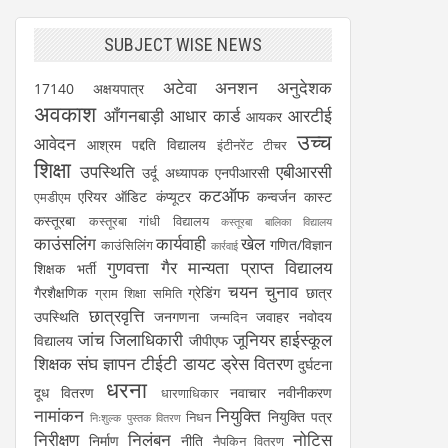
SUBJECT WISE NEWS
अटेवा
अनशन
अनुदेशक
17140
अक्षयपात्र
अवकाश
आँगनबाड़ी
आधार कार्ड
आरटीई
आयकर
उच्च
आवेदन
आश्रम पद्दति विद्यालय
इंटीनरेंट टीचर
शिक्षा
उपस्थिति
एबीआरसी
उर्दू अध्यापक
एनपीआरसी
कटऑफ
एरियर
ऑडिट
कंप्यूटर
कन्वर्जन कास्ट
एमडीएम
कस्तूरबा
कस्तूरबा गांधी विद्यालय
कस्तूरबा बालिका विद्यालय
काउंसलिंग
कार्यवाही
खेल
गणित/विज्ञान
काउंसिलिंग
कार्रवाई
गुणवत्ता
गैर मान्यता प्राप्त विद्यालय
शिक्षक भर्ती
चयन
चुनाव
गैरशैक्षणिक
ग्रेडिंग
छात्र
ग्राम शिक्षा समिति
छात्रवृत्ति
उपस्थिति
जनगणना
जवाहर नवोदय
जन्मदिन
जांच
जिलाधिकारी
जूनियर हाईस्कूल
विद्यालय
जीपीएफ
शिक्षक संघ
ज्ञापन
टीईटी
डायट
ड्रेस वितरण
दुर्घटना
धरना
दूध वितरण
नवाचार
नवीनीकरण
धारणाधिकार
नामांकन
नियुक्ति
नियुक्ति पत्र
निधन
निःशुल्क पुस्तक वितरण
निरीक्षण
निलंबन
नोटिस
निर्माण
नीति
नैपकिन वितरण