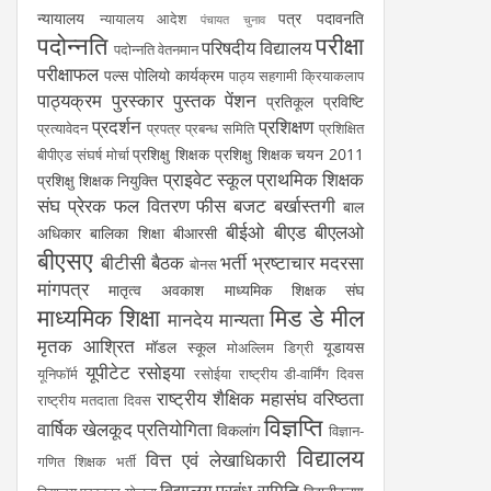
न्यायालय
पत्र
पदावनति
न्यायालय आदेश
पंचायत चुनाव
पदोन्नति
परीक्षा
परिषदीय विद्यालय
पदोन्नति वेतनमान
परीक्षाफल
पल्स पोलियो कार्यक्रम
पाठ्य सहगामी क्रियाकलाप
पाठ्यक्रम
पुरस्कार
पुस्तक
पेंशन
प्रतिकूल प्रविष्टि
प्रदर्शन
प्रशिक्षण
प्रत्यावेदन
प्रपत्र
प्रबन्ध समिति
प्रशिक्षित
प्रशिक्षु शिक्षक
प्रशिक्षु शिक्षक चयन 2011
बीपीएड संघर्ष मोर्चा
प्राइवेट स्कूल
प्राथमिक शिक्षक
प्रशिक्षु शिक्षक नियुक्ति
संघ
प्रेरक
फल वितरण
फीस
बजट
बर्खास्तगी
बाल
बीईओ
बीएड
बीएलओ
अधिकार
बालिका शिक्षा
बीआरसी
बीएसए
बीटीसी
बैठक
भर्ती
भ्रष्टाचार
मदरसा
बोनस
मांगपत्र
मातृत्व अवकाश
माध्यमिक शिक्षक संघ
माध्यमिक शिक्षा
मिड डे मील
मानदेय
मान्यता
मृतक आश्रित
मॉडल स्कूल
यूडायस
मोअल्लिम डिग्री
यूपीटेट
रसोइया
यूनिफॉर्म
रसोईया
राष्ट्रीय डी-वार्मिंग दिवस
राष्ट्रीय शैक्षिक महासंघ
वरिष्ठता
राष्ट्रीय मतदाता दिवस
विज्ञप्ति
वार्षिक खेलकूद प्रतियोगिता
विकलांग
विज्ञान-
विद्यालय
वित्त एवं लेखाधिकारी
गणित शिक्षक भर्ती
विद्यालय प्रबंध समिति