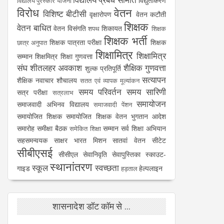
विद्युतीकरण
विद्यालय पुरस्कार योजना
विरोध
वेतन
विशिष्ट बीटीसी
वृक्षारोपण
वेतन कटौती
शिक्षक
वेतन बाधित
वेतन विसंगति
शिकायत
शपथ
शिक्षक
शिक्षक भर्ती
शिक्षक पात्रता परीक्षा
शिक्षक
छात्र अनुपात
शिक्षामित्र
शिक्षामित्र
सम्मान
शिक्षमित्र
शिक्षा गुणवत्ता
संघ
शीतलहर अवकाश
शैक्षिक गुणवत्ता
शुल्क प्रतिपूर्ति
सत्यापन
शैक्षिक नवाचार
शौचालय
सतत एवं व्यापक मूल्यांकन
समय परिवर्तन
समय सारिणी
सत्र परीक्षा
सत्रलाभ
समायोजन
समाजवादी अभिनव विद्यालय
समाजवादी पेंशन
समायोजित शिक्षक
समायोजित शिक्षक वेतन भुगतान आदेश
समारोह
समीक्षा बैठक
सम्मान
सर्व शिक्षा अभियान
समेकित शिक्षा
सहसमन्वयक
साक्षर भारत मिशन
सातवां वेतन
सीटेट
सीबीएसई
सीसीएल
सेवानिवृति
सेवापुस्तिका
स्काउट-
स्थानांतरण
स्कूल
स्वच्छता
गाइड
हेल्पलाइन
हड़ताल
शासनादेश डॉट कॉम से ...