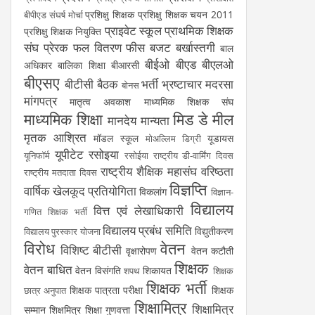
प्रशिक्षु शिक्षक
प्रशिक्षु शिक्षक चयन 2011
बीपीएड संघर्ष मोर्चा
प्राइवेट स्कूल
प्राथमिक शिक्षक
प्रशिक्षु शिक्षक नियुक्ति
संघ
प्रेरक
फल वितरण
फीस
बजट
बर्खास्तगी
बाल
बीईओ
बीएड
बीएलओ
अधिकार
बालिका शिक्षा
बीआरसी
बीएसए
बीटीसी
बैठक
भर्ती
भ्रष्टाचार
मदरसा
बोनस
मांगपत्र
मातृत्व अवकाश
माध्यमिक शिक्षक संघ
माध्यमिक शिक्षा
मिड डे मील
मानदेय
मान्यता
मृतक आश्रित
मॉडल स्कूल
यूडायस
मोअल्लिम डिग्री
यूपीटेट
रसोइया
यूनिफॉर्म
रसोईया
राष्ट्रीय डी-वार्मिंग दिवस
राष्ट्रीय शैक्षिक महासंघ
वरिष्ठता
राष्ट्रीय मतदाता दिवस
विज्ञप्ति
वार्षिक खेलकूद प्रतियोगिता
विकलांग
विज्ञान-
विद्यालय
वित्त एवं लेखाधिकारी
गणित शिक्षक भर्ती
विद्यालय प्रबंध समिति
विद्युतीकरण
विद्यालय पुरस्कार योजना
विरोध
वेतन
विशिष्ट बीटीसी
वृक्षारोपण
वेतन कटौती
शिक्षक
वेतन बाधित
वेतन विसंगति
शिकायत
शपथ
शिक्षक
शिक्षक भर्ती
शिक्षक पात्रता परीक्षा
शिक्षक
छात्र अनुपात
शिक्षामित्र
शिक्षामित्र
सम्मान
शिक्षमित्र
शिक्षा गुणवत्ता