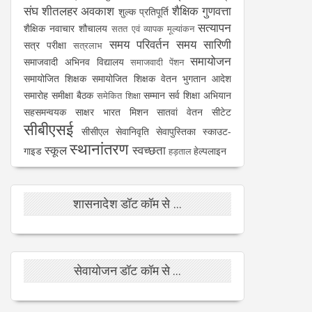
संघ
शीतलहर अवकाश
शैक्षिक गुणवत्ता
शुल्क प्रतिपूर्ति
सत्यापन
शैक्षिक नवाचार
शौचालय
सतत एवं व्यापक मूल्यांकन
समय परिवर्तन
समय सारिणी
सत्र परीक्षा
सत्रलाभ
समायोजन
समाजवादी अभिनव विद्यालय
समाजवादी पेंशन
समायोजित शिक्षक
समायोजित शिक्षक वेतन भुगतान आदेश
समारोह
समीक्षा बैठक
सम्मान
सर्व शिक्षा अभियान
समेकित शिक्षा
सहसमन्वयक
साक्षर भारत मिशन
सातवां वेतन
सीटेट
सीबीएसई
सीसीएल
सेवानिवृति
सेवापुस्तिका
स्काउट-
स्थानांतरण
स्कूल
स्वच्छता
गाइड
हेल्पलाइन
हड़ताल
शासनादेश डॉट कॉम से ...
सेवायोजन डॉट कॉम से ...