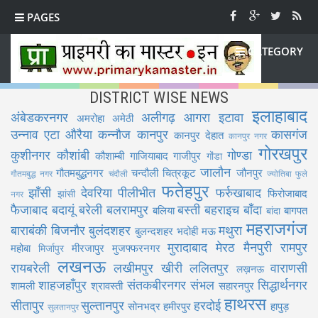
PAGES
CATEGORY
DISTRICT WISE NEWS
इलाहाबाद
अंबेडकरनगर
अलीगढ़
आगरा
इटावा
अमरोहा
अमेठी
उन्नाव
एटा
औरैया
कन्नौज
कानपुर
कासगंज
कानपुर देहात
कानपुर नगर
गोरखपुर
कुशीनगर
कौशांबी
गोण्डा
कौशाम्बी
गाजियाबाद
गाजीपुर
गोंडा
जालौन
गौतमबुद्धनगर
चन्दौली
चित्रकूट
जौनपुर
गौतमबुद्ध नगर
चंदौली
ज्योतिबा फुले
फतेहपुर
झाँसी
देवरिया
पीलीभीत
फर्रुखाबाद
फिरोजाबाद
झांसी
नगर
फैजाबाद
बदायूं
बरेली
बलरामपुर
बस्ती
बहराइच
बाँदा
बलिया
बागपत
बांदा
महराजगंज
बाराबंकी
बिजनौर
बुलंदशहर
मथुरा
बुलन्दशहर
भदोही
मऊ
मुरादाबाद
मेरठ
मैनपुरी
रामपुर
महोबा
मीरजापुर
मुजफ्फरनगर
मिर्जापुर
लखनऊ
रायबरेली
लखीमपुर खीरी
ललितपुर
वाराणसी
लख़नऊ
शाहजहाँपुर
संतकबीरनगर
संभल
सिद्धार्थनगर
शामली
श्रावस्ती
सहारनपुर
हाथरस
सीतापुर
सुल्तानपुर
हरदोई
सोनभद्र
हमीरपुर
हापुड़
सुलतानपुर