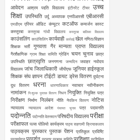
उच्च
आवेदन
आश्रम पद्दति विद्यालय
इंटीनरेंट टीचर
शिक्षा
उपस्थिति
एबीआरसी
उर्दू अध्यापक
एनपीआरसी
कटऑफ
एरियर
ऑडिट
कंप्यूटर
कन्वर्जन कास्ट
एमडीएम
कस्तूरबा
कस्तूरबा गांधी विद्यालय
कस्तूरबा बालिका विद्यालय
काउंसलिंग
कार्यवाही
खेल
गणित/विज्ञान
काउंसिलिंग
कार्रवाई
गुणवत्ता
गैर मान्यता प्राप्त विद्यालय
शिक्षक भर्ती
चयन
चुनाव
गैरशैक्षणिक
ग्रेडिंग
छात्र
ग्राम शिक्षा समिति
छात्रवृत्ति
उपस्थिति
जनगणना
जवाहर नवोदय
जन्मदिन
जांच
जिलाधिकारी
जूनियर हाईस्कूल
विद्यालय
जीपीएफ
शिक्षक संघ
ज्ञापन
टीईटी
डायट
ड्रेस वितरण
दुर्घटना
धरना
दूध वितरण
नवाचार
नवीनीकरण
धारणाधिकार
नामांकन
नियुक्ति
नियुक्ति पत्र
निधन
निःशुल्क पुस्तक वितरण
निरीक्षण
निलंबन
नोटिस
निर्माण
नीति
नैपकिन वितरण
न्यायालय
पत्र
पदावनति
न्यायालय आदेश
पंचायत चुनाव
पदोन्नति
परीक्षा
परिषदीय विद्यालय
पदोन्नति वेतनमान
परीक्षाफल
पल्स पोलियो कार्यक्रम
पाठ्य सहगामी क्रियाकलाप
पाठ्यक्रम
पुरस्कार
पुस्तक
पेंशन
प्रतिकूल प्रविष्टि
प्रदर्शन
प्रशिक्षण
प्रत्यावेदन
प्रपत्र
प्रबन्ध समिति
प्रशिक्षित